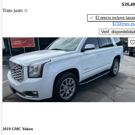
$39,4
Trato justo
El precio incluye tasa
$733/mes es
Verif. disponibilidad
Gu
¡Nuevo!
2019 GMC Yukon