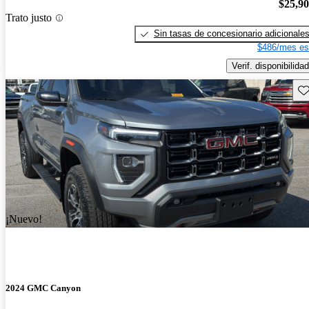
$25,9
Trato justo
Sin tasas de concesionario adicionale
$486/mes es
Verif. disponibilidad
Gu
¡Nuevo!
2024 GMC Canyon