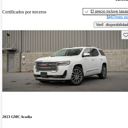
El precio incluye tasa
Certificados por terceros
$447/mes es
Verif. disponibilidad
Gu
2023 GMC Acadia