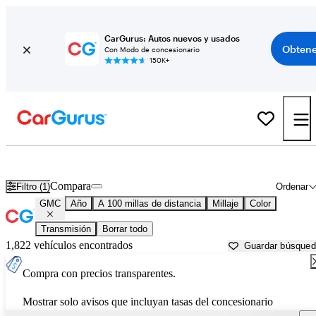
CarGurus: Autos nuevos y usados
Obtene
Con Modo de concesionario
150K+
Autos GMC usados en venta cerca de
Asheville, NC
Compara
Filtro (1)
Ordenar
GMC
Año
A 100 millas de distancia
Millaje
Color
Transmisión
Borrar todo
1,822 vehículos encontrados
Guardar búsque
Compra con precios transparentes.
Mostrar solo avisos que incluyan tasas del concesionario