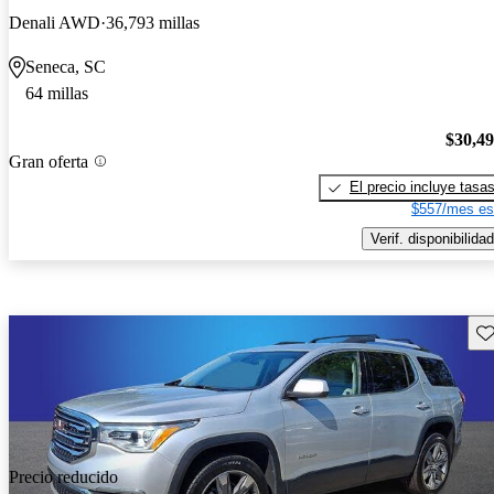
Denali AWD
36,793 millas
Seneca, SC
64 millas
$30,4
Gran oferta
El precio incluye tasa
$557/mes es
Verif. disponibilidad
Gu
Precio reducido