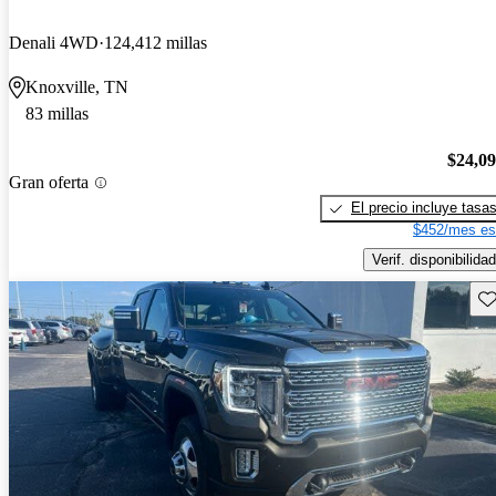
Denali 4WD
124,412 millas
Knoxville, TN
83 millas
$24,0
Gran oferta
El precio incluye tasa
$452/mes es
Verif. disponibilidad
Gu