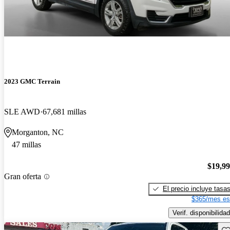
2023 GMC Terrain
SLE AWD
67,681 millas
Morganton, NC
47 millas
$19,9
Gran oferta
El precio incluye tasa
$365/mes es
Verif. disponibilidad
Gu