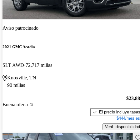
Aviso patrocinado
2021 GMC Acadia
SLT AWD
72,717 millas
Knoxville, TN
90 millas
$23,8
Buena oferta
El precio incluye tasa
$444/mes es
Verif. disponibilidad
Gu