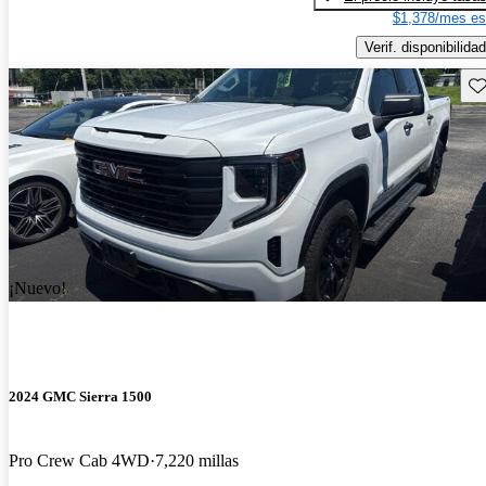
$1,378/mes es
Verif. disponibilidad
Gu
¡Nuevo!
2024 GMC Sierra 1500
Pro Crew Cab 4WD
7,220 millas