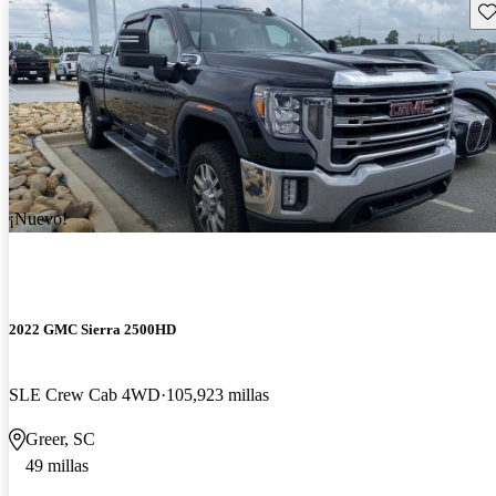
Gu
¡Nuevo!
2022 GMC Sierra 2500HD
SLE Crew Cab 4WD
105,923 millas
Greer, SC
49 millas