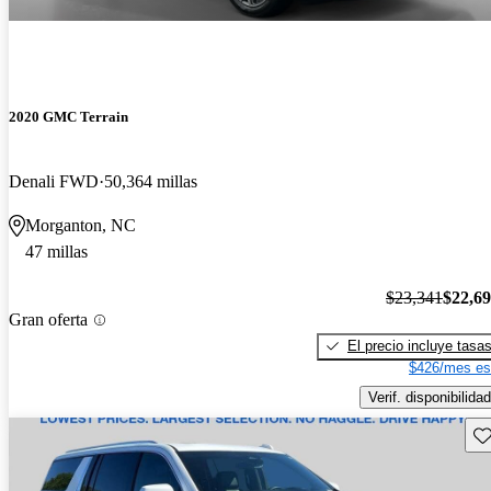
2020 GMC Terrain
Denali FWD
50,364 millas
Morganton, NC
47 millas
$23,341
$22,6
Gran oferta
El precio incluye tasa
$426/mes es
Verif. disponibilidad
Gu