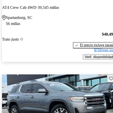
AT4 Crew Cab 4WD
39,545 millas
Spartanburg, SC
56 millas
$40,4
Trato justo
El precio incluye tasa
$733/mes es
Verif. disponibilidad
Gu