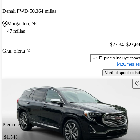
Denali FWD
50,364 millas
Morganton, NC
47 millas
$23,341
$22,6
Gran oferta
El precio incluye tasa
$426/mes es
Verif. disponibilidad
Gu
Precio reducido
-$1,548