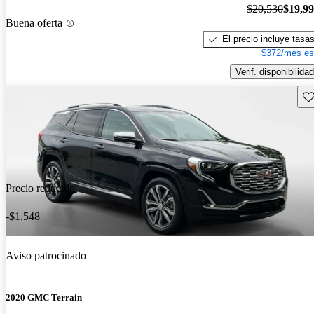
$20,530
$19,9
Buena oferta
El precio incluye tasa
$372/mes es
Verif. disponibilidad
Gu
Precio reducido
-$1,548
Aviso patrocinado
2020 GMC Terrain