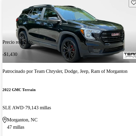
Gu
Precio reducido
-$1,430
Patrocinado por
Team Chrysler, Dodge, Jeep, Ram of Morganton
2022 GMC Terrain
SLE AWD
79,143 millas
Morganton, NC
47 millas