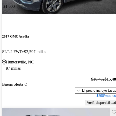
-$1,000
2017 GMC Acadia
SLT-2 FWD
92,597 millas
Huntersville, NC
97 millas
$16,482
$15,4
Buena oferta
El precio incluye tasa
$290/mes es
Verif. disponibilidad
Gu