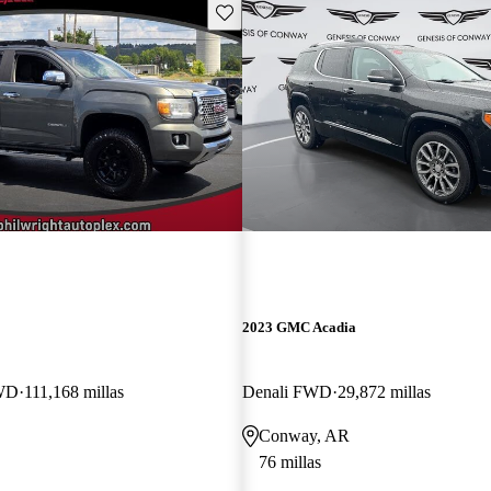
Guarda este Aviso
2023 GMC Acadia
WD
111,168 millas
Denali FWD
29,872 millas
Conway, AR
76 millas