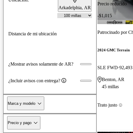
Precio reducido
Arkadelphia, AR
-$1,015
Patrocinado por
Ch
Distancia de mi ubicación
2024 GMC Terrain
¿Mostrar avisos solamente de AR?
SLE FWD
92,493 
Benton, AR
¿Incluir avisos con entrega?
45 millas
Marca y modelo
Trato justo
Precio y pago