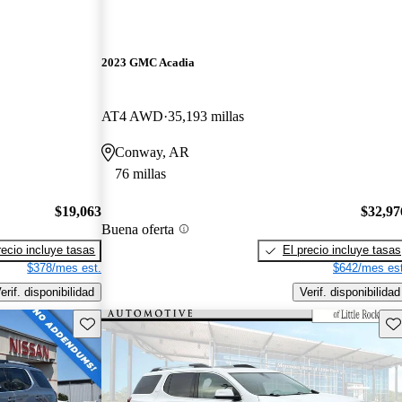
2023 GMC Acadia
AT4 AWD
35,193 millas
Conway, AR
76 millas
$19,063
$32,97
Buena oferta
recio incluye tasas
El precio incluye tasas
$378/mes est.
$642/mes est
erif. disponibilidad
Verif. disponibilidad
Guarda este Aviso
Gu