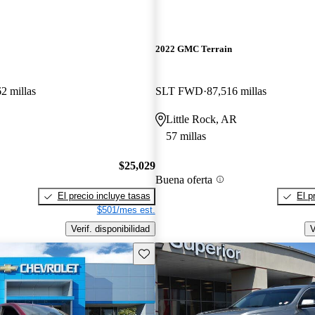
2022 GMC Terrain
2 millas
SLT FWD
87,516 millas
Little Rock, AR
57 millas
$25,029
Buena oferta
El precio incluye tasas
El p
$501/mes est.
Verif. disponibilidad
V
Guarda este Aviso