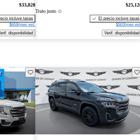
$33,828
$25,12
Trato justo
recio incluye tasas
El precio incluye tasas
$659/mes est.
$503/mes est
erif. disponibilidad
Verif. disponibilidad
Guarda este Aviso
Gu