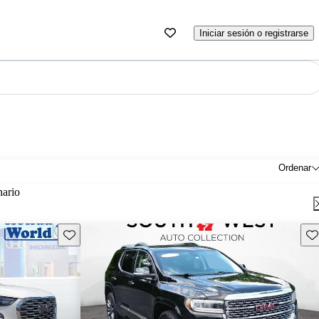
Iniciar sesión o registrarse
Ordenar
nario
Guarda este Aviso
Gu