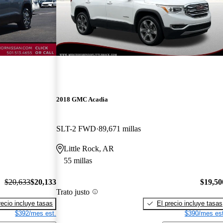
2018 GMC Acadia
SLT-2 FWD
89,671 millas
Little Rock, AR
55 millas
$20,633
$20,133
$19,50
Trato justo
recio incluye tasas
El precio incluye tasas
$392/mes est.
$390/mes est