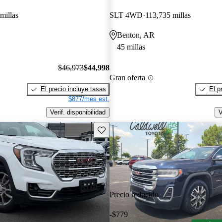
millas
SLT 4WD
113,735 millas
Benton, AR
45 millas
$46,973
$44,998
Gran oferta
El precio incluye tasas
El p
$877/mes est.
Verif. disponibilidad
V
Guarda este Aviso
Precio reducido
-$779