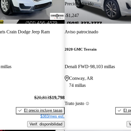
Precio reducido
-$1,247
ris Crain Dodge Jeep Ram
Aviso patrocinado
2020 GMC Terrain
millas
Denali FWD
98,103 millas
Conway, AR
74 millas
$20,813
$19,798
Trato justo
El precio incluye tasas
El p
$383/mes est.
Verif. disponibilidad
V