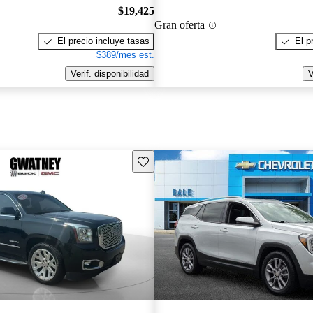
$19,425
Gran oferta
El precio incluye tasas
El p
$389/mes est.
Verif. disponibilidad
V
Guarda este Aviso