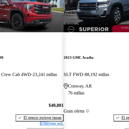
Precio reducido
-$500
00
2023 GMC Acadia
rd Crew Cab 4WD
23,241 millas
SLT FWD
88,192 millas
Conway, AR
76 millas
$40,881
Gran oferta
El precio incluye tasas
El p
$790/mes est.