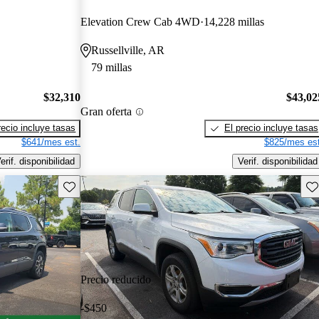
Elevation Crew Cab 4WD
14,228 millas
Russellville, AR
79 millas
$32,310
$43,02
Gran oferta
recio incluye tasas
El precio incluye tasas
$641/mes est.
$825/mes est
erif. disponibilidad
Verif. disponibilidad
Guarda este Aviso
Gu
Precio reducido
-$450