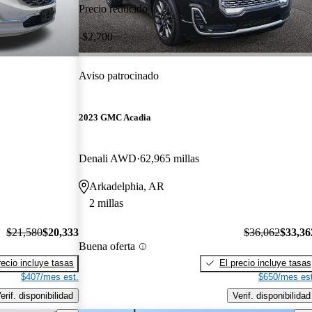
Precio reducido
-$2,700
Aviso patrocinado
2023 GMC Acadia
Denali AWD
62,965 millas
Arkadelphia, AR
2 millas
$21,580
$20,333
$36,062
$33,36
Buena oferta
recio incluye tasas
El precio incluye tasas
$407/mes est.
$650/mes est
erif. disponibilidad
Verif. disponibilidad