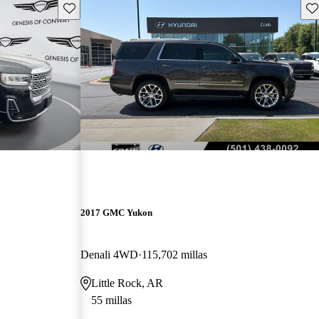
Guarda este Aviso
Gu
2017 GMC Yukon
Denali 4WD
115,702 millas
Little Rock, AR
55 millas