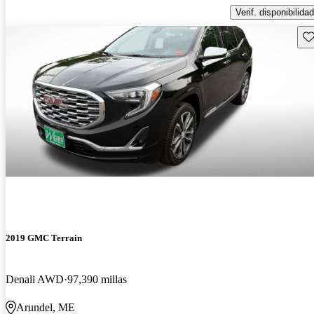
Verif. disponibilidad
Gu
2019 GMC Terrain
Denali AWD
97,390 millas
Arundel, ME