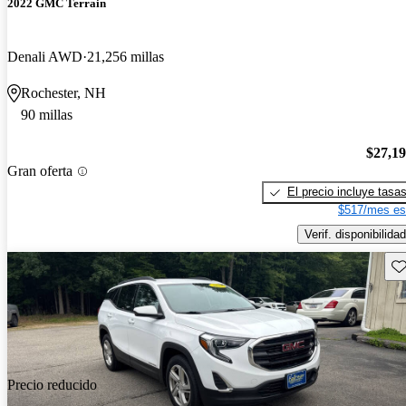
2022 GMC Terrain
Denali AWD
21,256 millas
Rochester, NH
90 millas
$27,1
Gran oferta
El precio incluye tasa
$517/mes es
Verif. disponibilidad
Gu
Precio reducido