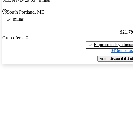
SLE AWD
29,034 millas
South Portland, ME
54 millas
$21,7
Gran oferta
El precio incluye tasa
$415/mes es
Verif. disponibilidad