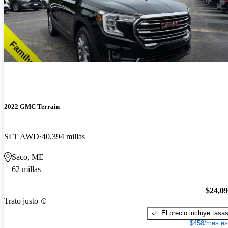
2022 GMC Terrain
SLT AWD
40,394 millas
Saco, ME
62 millas
$24,0
Trato justo
El precio incluye tasa
$458/mes es