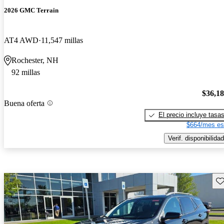
2026 GMC Terrain
AT4 AWD
11,547 millas
Rochester, NH
92 millas
$36,1
Buena oferta
El precio incluye tasa
$664/mes es
Verif. disponibilidad
Gu