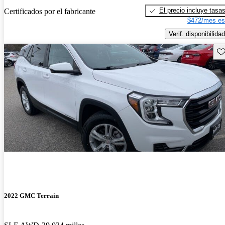
El precio incluye tasa
Certificados por el fabricante
$472/mes es
Verif. disponibilidad
Gu
2022 GMC Terrain