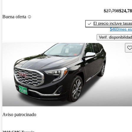
$27,798
$24,7
Buena oferta
El precio incluye tasa
$460/mes es
Verif. disponibilidad
Gu
Aviso patrocinado