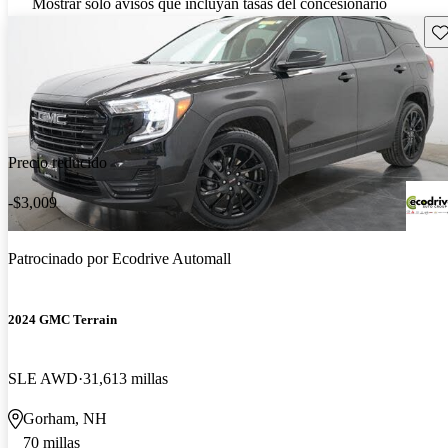
Mostrar solo avisos que incluyan tasas del concesionario
Gu
Precio reducido
-$3,009
Patrocinado por
Ecodrive Automall
2024 GMC Terrain
SLE AWD
31,613 millas
Gorham, NH
70 millas