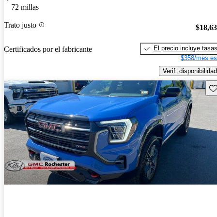
72 millas
Trato justo
$18,6
El precio incluye tasa
Certificados por el fabricante
$358/mes es
Verif. disponibilidad
Gu