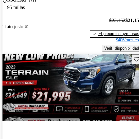
95 millas
$22,152
$21,1
Trato justo
El precio incluye tasa
$406/mes es
Verif. disponibilidad
Gu