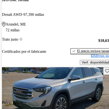
2019 GMC Terrain
Denali AWD
97,390 millas
Arundel, ME
72 millas
Trato justo
$18,6
El precio incluye tasa
Certificados por el fabricante
$358/mes es
Verif. disponibilidad
Gu
Precio reducido