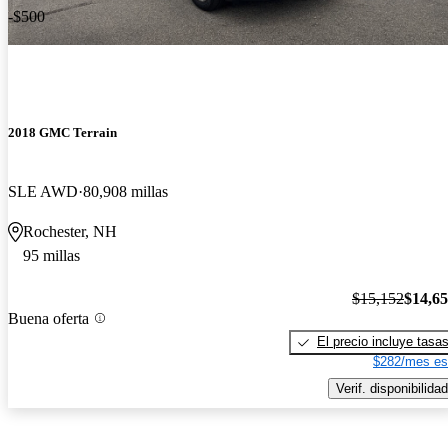
-$500
2018 GMC Terrain
SLE AWD
80,908 millas
Rochester, NH
95 millas
$15,152
$14,6
Buena oferta
El precio incluye tasa
$282/mes es
Verif. disponibilidad