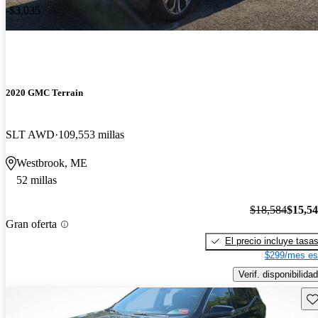
-$3,035
2020 GMC Terrain
SLT AWD
109,553 millas
Westbrook, ME
52 millas
$18,584
$15,5
Gran oferta
El precio incluye tasa
$299/mes es
Verif. disponibilidad
Gu