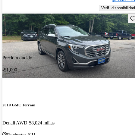
Verif. disponibilidad
Gu
Precio reducido
-$1,000
2019 GMC Terrain
Denali AWD
58,024 millas
Rochester, NH