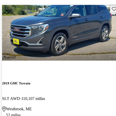
Gu
¡Nuevo!
2019 GMC Terrain
SLT AWD
110,107 millas
Westbrook, ME
52 millas