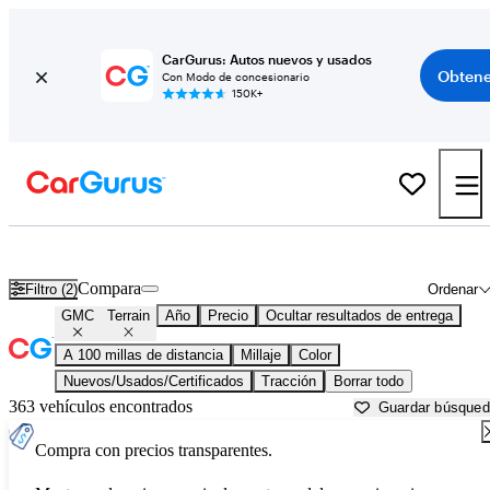
CarGurus: Autos nuevos y usados
Obtene
Con Modo de concesionario
150K+
GMC Terrain usados en venta cerca de
Augusta, ME
Compara
Filtro (2)
Ordenar
GMC
Terrain
Año
Precio
Ocultar resultados de entrega
A 100 millas de distancia
Millaje
Color
Nuevos/Usados/Certificados
Tracción
Borrar todo
363 vehículos encontrados
Guardar búsque
Compra con precios transparentes.