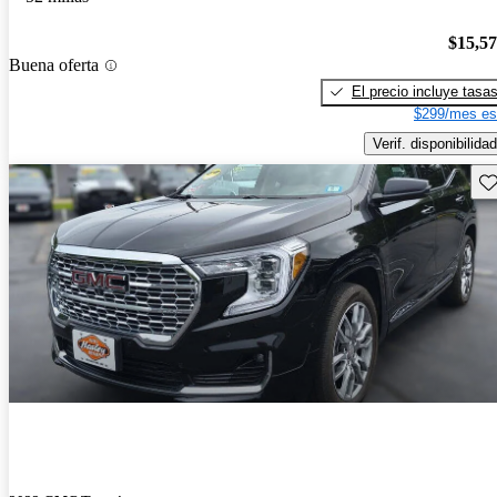
$15,5
Buena oferta
El precio incluye tasa
$299/mes es
Verif. disponibilidad
Gu