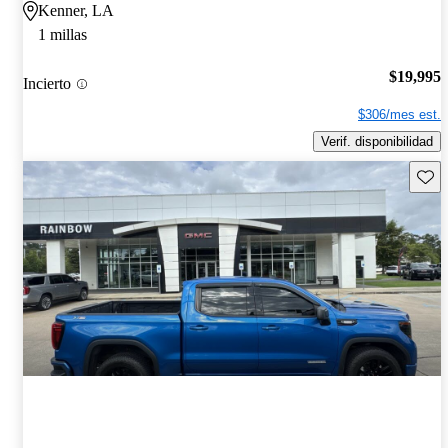
Kenner, LA
1 millas
$19,995
Incierto
$306/mes est.
Verif. disponibilidad
Guard