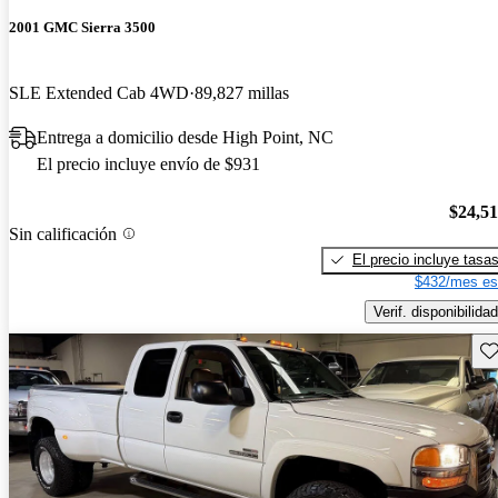
2001 GMC Sierra 3500
SLE Extended Cab 4WD
89,827 millas
Entrega a domicilio desde High Point, NC
El precio incluye envío de $931
$24,5
Sin calificación
El precio incluye tasa
$432/mes es
Verif. disponibilidad
Gu