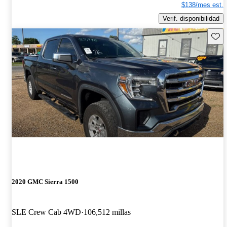
$138/mes est.
Verif. disponibilidad
Guard
2020 GMC Sierra 1500
SLE Crew Cab 4WD
106,512 millas