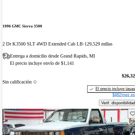
1996 GMC Sierra 3500
2 Dr K3500 SLT 4WD Extended Cab LB
129,529 millas
Entrega a domicilio desde Grand Rapids, MI
El precio incluye envío de $1,141
$26,3
Sin calificación
El precio incluye tasa
$482/mes es
Verif. disponibilidad
Gu