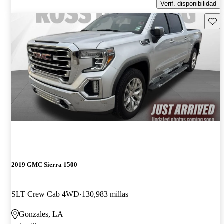
Verif. disponibilidad
Guard
2019 GMC Sierra 1500
SLT Crew Cab 4WD
130,983 millas
Gonzales, LA