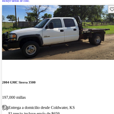
Incluye tarifas de conc.
Gu
2004 GMC Sierra 3500
197,000 millas
Entrega a domicilio desde Coldwater, KS
El precio incluye envío de $659