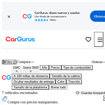
CarGurus: Autos nuevos y usados
Obtene
Con Modo de concesionario
150K+
GMC Sierra 3500 usados en venta cerca de
Baton Rouge, LA
Compara
Filtro (2)
Ordenar
GMC
Sierra 3500
Año
Precio
Tipo de combustible
A 100 millas de distancia
Tamaño de la cabina
Ocultar resultados de entrega
Color
Tracción
Tamaño de la plataforma
Borrar todo
7 vehículos encontrados
Guardar búsque
Compra con precios transparentes.