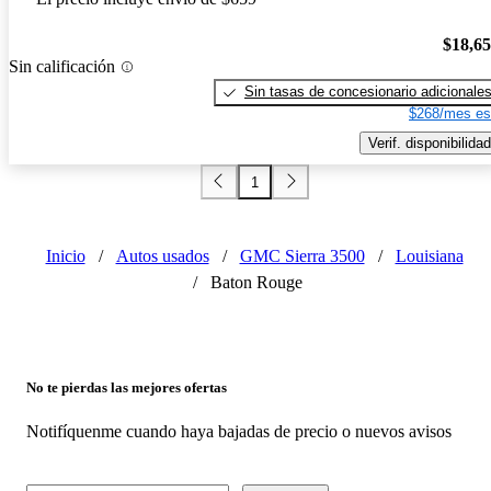
$18,6
Sin calificación
Sin tasas de concesionario adicionale
$268/mes es
Verif. disponibilidad
1
Inicio
/
Autos usados
/
GMC Sierra 3500
/
Louisiana
/
Baton Rouge
No te pierdas las mejores ofertas
Notifíquenme cuando haya bajadas de precio o nuevos avisos