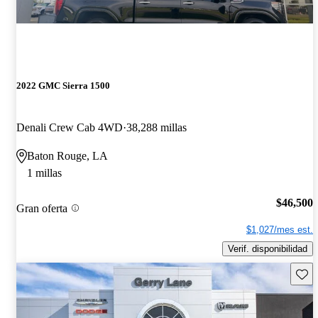
2022 GMC Sierra 1500
Denali Crew Cab 4WD
38,288 millas
Baton Rouge, LA
1 millas
$46,500
Gran oferta
$1,027/mes est.
Verif. disponibilidad
Guard