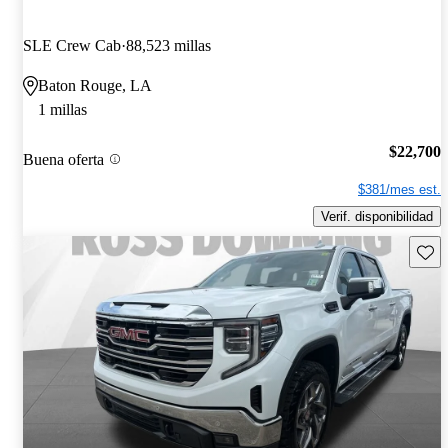
SLE Crew Cab
88,523 millas
Baton Rouge, LA
1 millas
$22,700
Buena oferta
$381/mes est.
Verif. disponibilidad
Guard