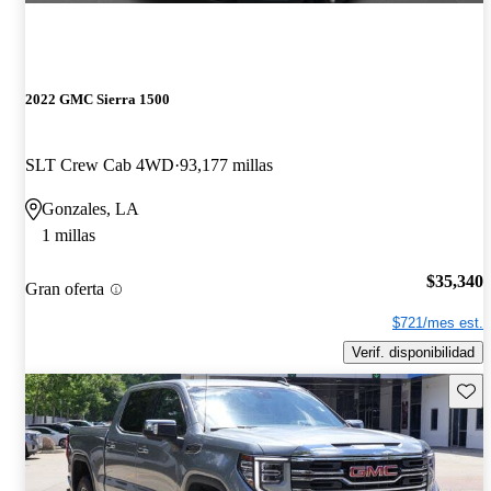
2022 GMC Sierra 1500
SLT Crew Cab 4WD
93,177 millas
Gonzales, LA
1 millas
$35,340
Gran oferta
$721/mes est.
Verif. disponibilidad
Guard