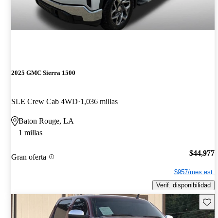
2025 GMC Sierra 1500
SLE Crew Cab 4WD
1,036 millas
Baton Rouge, LA
1 millas
$44,977
Gran oferta
$957/mes est.
Verif. disponibilidad
Guard