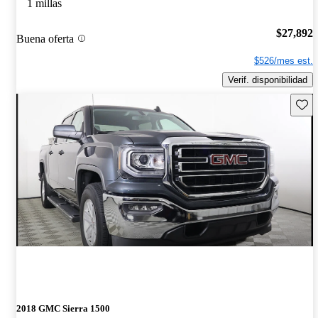
1 millas
$27,892
Buena oferta
$526/mes est.
Verif. disponibilidad
Guard
2018 GMC Sierra 1500