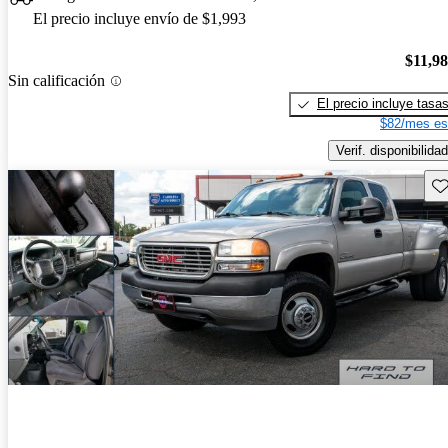
El precio incluye envío de $1,993
$11,9
Sin calificación
El precio incluye tasa
$82/mes es
Verif. disponibilidad
Gu