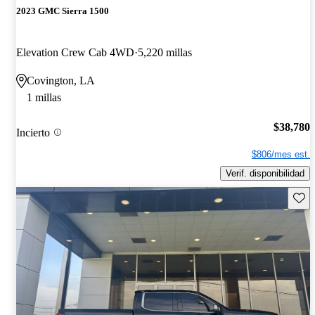
2023 GMC Sierra 1500
Elevation Crew Cab 4WD
5,220 millas
Covington, LA
1 millas
$38,780
Incierto
$806/mes est.
Verif. disponibilidad
Guard