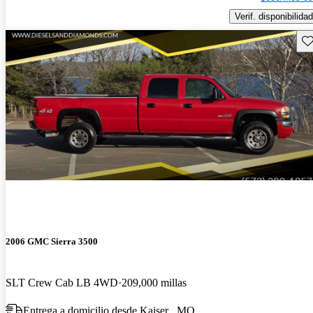
Verif. disponibilidad
Gu
2006 GMC Sierra 3500
SLT Crew Cab LB 4WD
209,000 millas
Entrega a domicilio desde Kaiser , MO