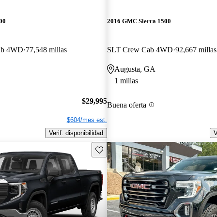
00
2016 GMC Sierra 1500
Cab 4WD
77,548 millas
SLT Crew Cab 4WD
92,667 millas
Augusta, GA
1 millas
$29,995
Buena oferta
$604/mes est.
Verif. disponibilidad
V
Guarda este Aviso