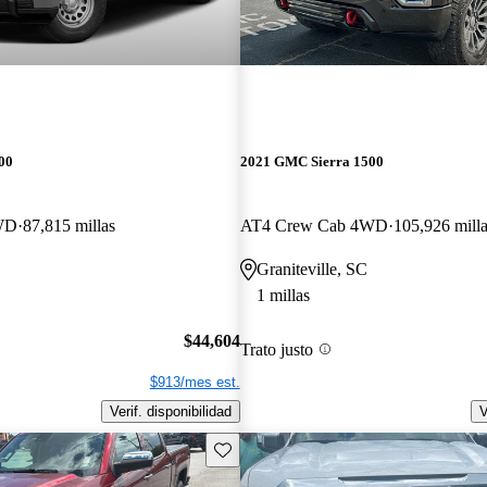
00
2021 GMC Sierra 1500
WD
87,815 millas
AT4 Crew Cab 4WD
105,926 mill
Graniteville, SC
1 millas
$44,604
Trato justo
$913/mes est.
Verif. disponibilidad
V
Guarda este Aviso