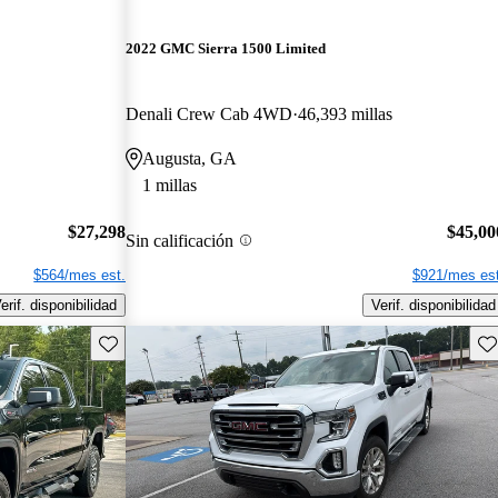
2022 GMC Sierra 1500 Limited
Denali Crew Cab 4WD
46,393 millas
Augusta, GA
1 millas
$27,298
$45,00
Sin calificación
$564/mes est.
$921/mes est
erif. disponibilidad
Verif. disponibilidad
Guarda este Aviso
Gu