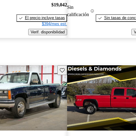
$19,042
Sin
calificación
El precio incluye tasas
Sin tasas de conc
$394/mes est.
Verif. disponibilidad
V
Guarda este Aviso