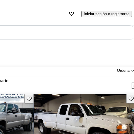
Iniciar sesión o registrarse
Ordenar
nario
Guarda este Aviso
Gu