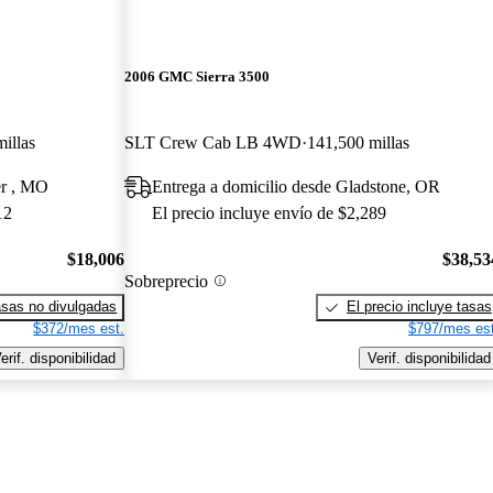
2006 GMC Sierra 3500
illas
SLT Crew Cab LB 4WD
141,500 millas
er , MO
Entrega a domicilio desde Gladstone, OR
12
El precio incluye envío de $2,289
$18,006
$38,53
Sobreprecio
sas no divulgadas
El precio incluye tasas
$372/mes est.
$797/mes est
erif. disponibilidad
Verif. disponibilidad