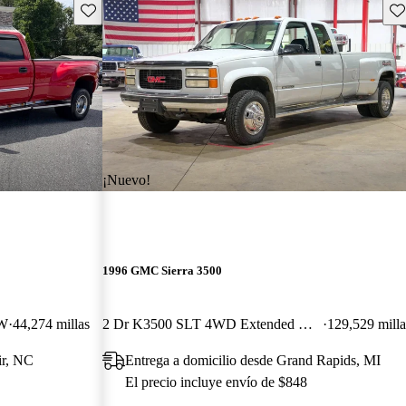
Guarda este Aviso
Gu
¡Nuevo!
1996 GMC Sierra 3500
RW
44,274 millas
2 Dr K3500 SLT 4WD Extended Cab LB
129,529 milla
ir, NC
Entrega a domicilio desde Grand Rapids, MI
El precio incluye envío de $848