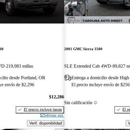
00
2001 GMC Sierra 3500
WD
219,983 millas
SLE Extended Cab 4WD
89,827 mi
cilio desde Portland, OR
Entrega a domicilio desde High
uye envío de $2,296
El precio incluye envío de $256
$12,286
Sin calificación
El precio incluye tasas
El p
$254/mes est.
Verif. disponibilidad
V