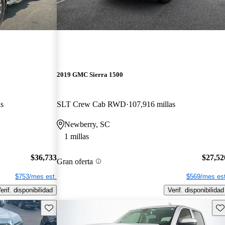
2019 GMC Sierra 1500
as
SLT Crew Cab RWD
107,916 millas
Newberry, SC
1 millas
$36,733
$27,52
Gran oferta
$753/mes est.
$569/mes est
erif. disponibilidad
Verif. disponibilidad
Guarda este Aviso
Gu