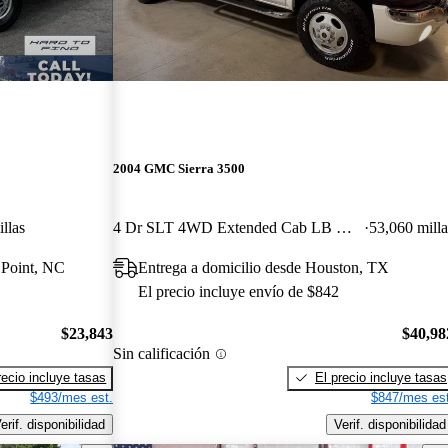
2004 GMC Sierra 3500
llas
4 Dr SLT 4WD Extended Cab LB DRW
53,060 milla
 Point, NC
Entrega a domicilio desde Houston, TX
El precio incluye envío de $842
$23,843
$40,98
Sin calificación
recio incluye tasas
El precio incluye tasas
$493/mes est.
$847/mes est
erif. disponibilidad
Verif. disponibilidad