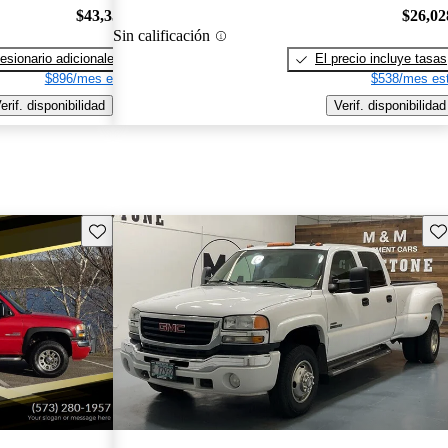
$43,350
$26,02
Sin calificación
esionario adicionales
El precio incluye tasas
$896/mes est.
$538/mes est
erif. disponibilidad
Verif. disponibilidad
Guarda este Aviso
Gu