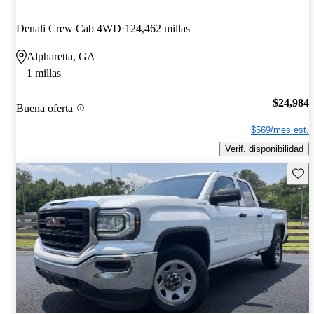
Denali Crew Cab 4WD
124,462 millas
Alpharetta, GA
1 millas
$24,984
Buena oferta
$569/mes est.
Verif. disponibilidad
Guard