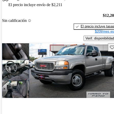
El precio incluye envío de $2,211
$12,2
Sin calificación
El precio incluye tasa
$209/mes es
Verif. disponibilidad
Gu