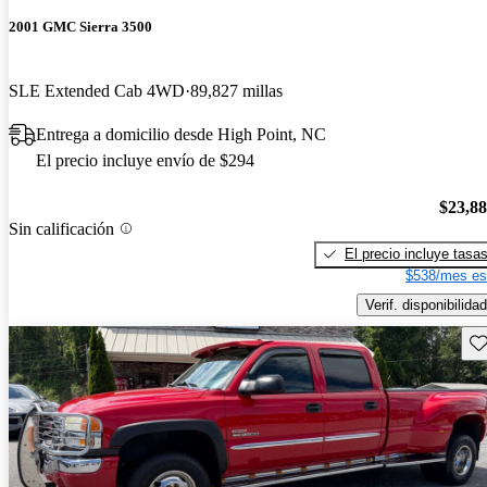
2001 GMC Sierra 3500
SLE Extended Cab 4WD
89,827 millas
Entrega a domicilio desde High Point, NC
El precio incluye envío de $294
$23,8
Sin calificación
El precio incluye tasa
$538/mes es
Verif. disponibilidad
Gu