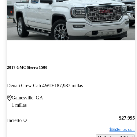
2017 GMC Sierra 1500
Denali Crew Cab 4WD
187,987 millas
Gainesville, GA
1 millas
$27,995
Incierto
$653/mes est.