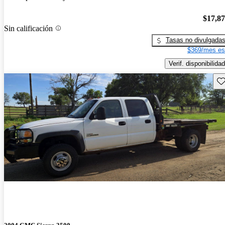
$17,8
Sin calificación
Tasas no divulgada
$369/mes es
Verif. disponibilidad
Gu