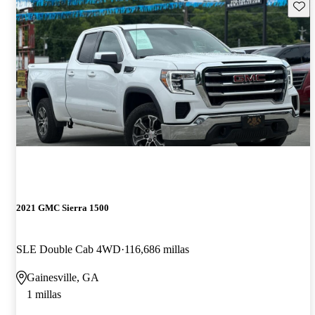
Guard
2021 GMC Sierra 1500
SLE Double Cab 4WD
116,686 millas
Gainesville, GA
1 millas