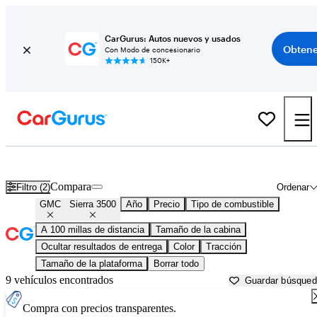
CarGurus: Autos nuevos y usados
Obtene
Con Modo de concesionario
150K+
GMC Sierra 3500 usados en venta cerca de
Athens, GA
Compara
Filtro (2)
Ordenar
GMC
Sierra 3500
Año
Precio
Tipo de combustible
A 100 millas de distancia
Tamaño de la cabina
Ocultar resultados de entrega
Color
Tracción
Tamaño de la plataforma
Borrar todo
9 vehículos encontrados
Guardar búsque
Compra con precios transparentes.