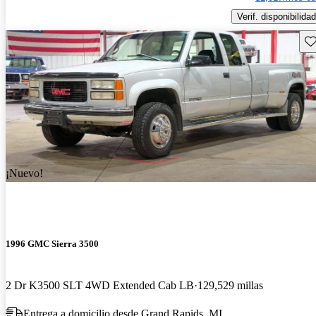
Verif. disponibilidad
Gu
¡Nuevo!
1996 GMC Sierra 3500
2 Dr K3500 SLT 4WD Extended Cab LB
129,529 millas
Entrega a domicilio desde Grand Rapids, MI