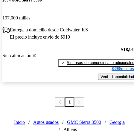
2004 GMC Sierra 3500
197,000 millas
Entrega a domicilio desde Coldwater, KS
El precio incluye envío de $919
$18,9
Sin calificación
Sin tasas de concesionario adicionale
$398/mes es
Verif. disponibilidad
1
Inicio
/
Autos usados
/
GMC Sierra 3500
/
Georgia
/
Athens