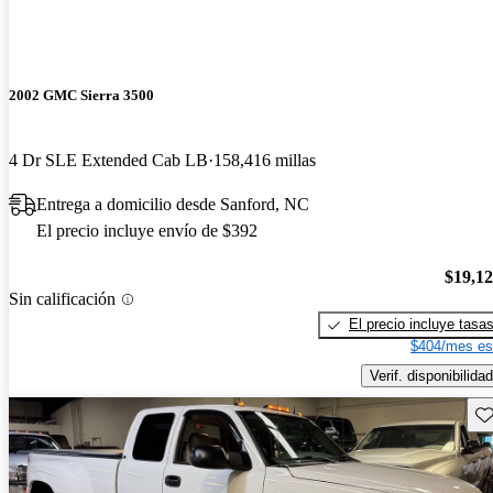
2002 GMC Sierra 3500
4 Dr SLE Extended Cab LB
158,416 millas
Entrega a domicilio desde Sanford, NC
El precio incluye envío de $392
$19,1
Sin calificación
El precio incluye tasa
$404/mes es
Verif. disponibilidad
Gu