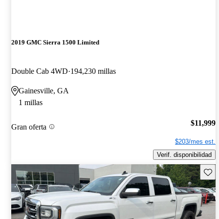
2019 GMC Sierra 1500 Limited
Double Cab 4WD
194,230 millas
Gainesville, GA
1 millas
$11,999
Gran oferta
$203/mes est.
Verif. disponibilidad
Guard