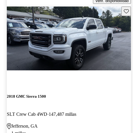
Verif. disponibilidad
Guard
2018 GMC Sierra 1500
SLT Crew Cab 4WD
147,487 millas
Jefferson, GA