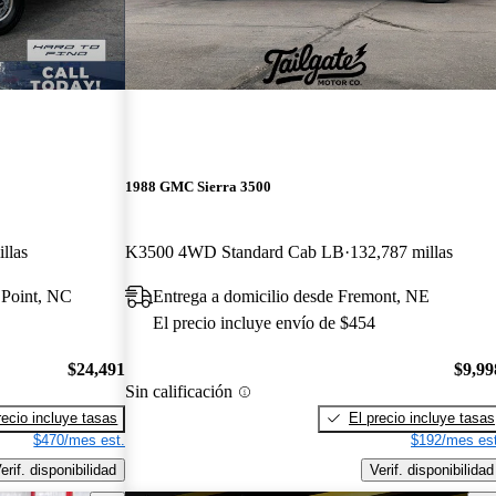
1988 GMC Sierra 3500
llas
K3500 4WD Standard Cab LB
132,787 millas
 Point, NC
Entrega a domicilio desde Fremont, NE
El precio incluye envío de $454
$24,491
$9,99
Sin calificación
recio incluye tasas
El precio incluye tasas
$470/mes est.
$192/mes est
erif. disponibilidad
Verif. disponibilidad