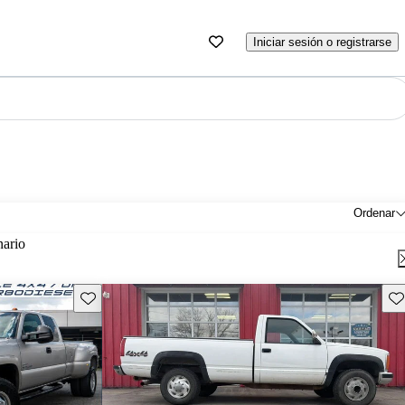
Iniciar sesión o registrarse
Ordenar
nario
Guarda este Aviso
Gu