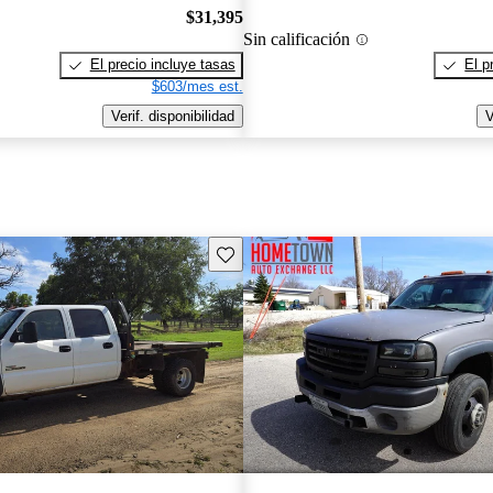
$31,395
Sin calificación
El precio incluye tasas
El p
$603/mes est.
Verif. disponibilidad
V
Guarda este Aviso