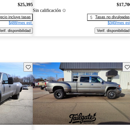
$25,395
$17,70
Sin calificación
recio incluye tasas
Tasas no divulgadas
$488/mes est.
$340/mes est
erif. disponibilidad
Verif. disponibilidad
Guarda este Aviso
Gu