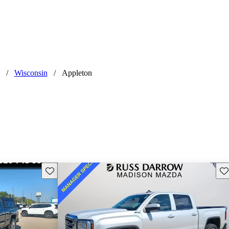
/
Wisconsin
/
Appleton
Guarda este Aviso
Gu