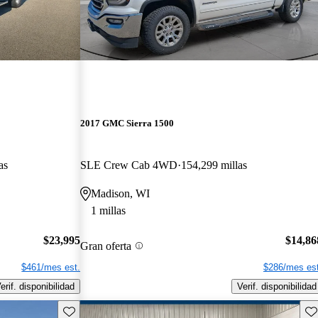
2017 GMC Sierra 1500
as
SLE Crew Cab 4WD
154,299 millas
Madison, WI
1 millas
$23,995
$14,86
Gran oferta
$461/mes est.
$286/mes est
erif. disponibilidad
Verif. disponibilidad
Guarda este Aviso
Gu