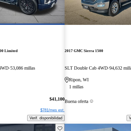
00 Limited
2017 GMC Sierra 1500
 4WD
53,086 millas
SLT Double Cab 4WD
94,632 mill
Ripon, WI
1 millas
$41,100
Buena oferta
$781/mes est.
Verif. disponibilidad
V
Guarda este Aviso