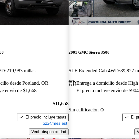
00
2001 GMC Sierra 3500
WD
219,983 millas
SLE Extended Cab 4WD
89,827 mi
cilio desde Portland, OR
Entrega a domicilio desde High
uye envío de $1,668
El precio incluye envío de $904
$11,658
Sin calificación
El precio incluye tasas
El p
$224/mes est.
Verif. disponibilidad
V