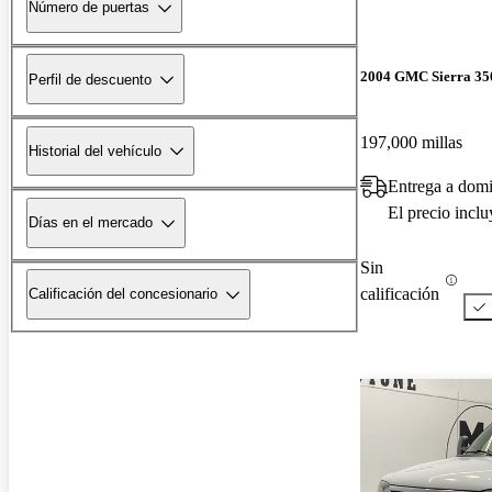
Número de puertas
2004 GMC Sierra 35
Perfil de descuento
197,000 millas
Historial del vehículo
Entrega a domi
El precio incl
Días en el mercado
Sin
calificación
Calificación del concesionario