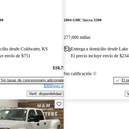
00
2004 GMC Sierra 3500
277,000 millas
cilio desde Coldwater, KS
Entrega a domicilio desde Lak
uye envío de $751
El precio incluye envío de $234
$18,750
Sin calificación
Sin tasas de concesionario adicionales
El p
$360/mes est.
Verif. disponibilidad
V
Guarda este Aviso