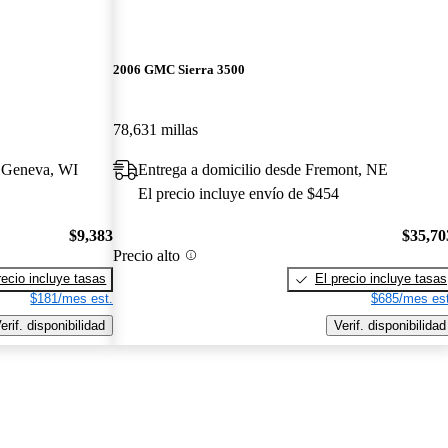
2006 GMC Sierra 3500
78,631 millas
e Geneva, WI
Entrega a domicilio desde Fremont, NE
El precio incluye envío de $454
$9,383
$35,70
Precio alto
recio incluye tasas
El precio incluye tasas
$181/mes est.
$685/mes est
erif. disponibilidad
Verif. disponibilidad