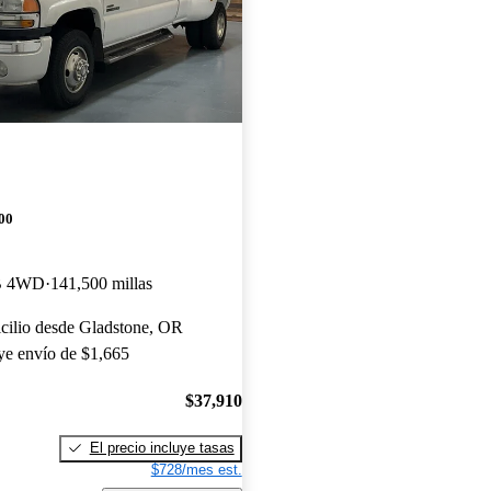
00
B 4WD
141,500 millas
cilio desde Gladstone, OR
uye envío de $1,665
$37,910
El precio incluye tasas
$728/mes est.