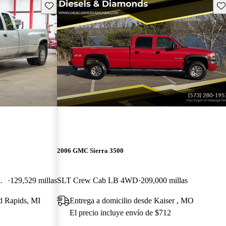
Guarda este Aviso
Gu
2006 GMC Sierra 3500
ded Cab LB
129,529 millas
SLT Crew Cab LB 4WD
209,000 millas
d Rapids, MI
Entrega a domicilio desde Kaiser , MO
El precio incluye envío de $712