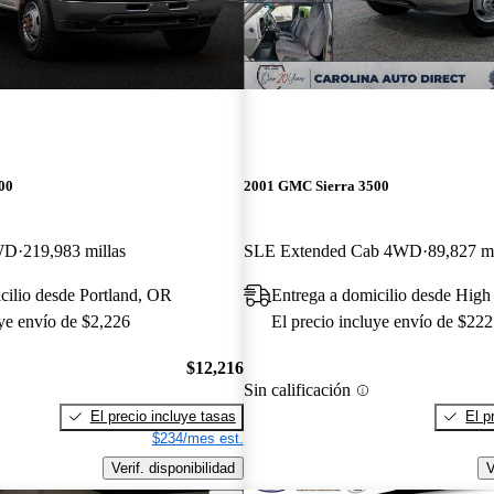
00
2001 GMC Sierra 3500
WD
219,983 millas
SLE Extended Cab 4WD
89,827 mi
cilio desde Portland, OR
Entrega a domicilio desde High
uye envío de $2,226
El precio incluye envío de $222
$12,216
Sin calificación
El precio incluye tasas
El p
$234/mes est.
Verif. disponibilidad
V