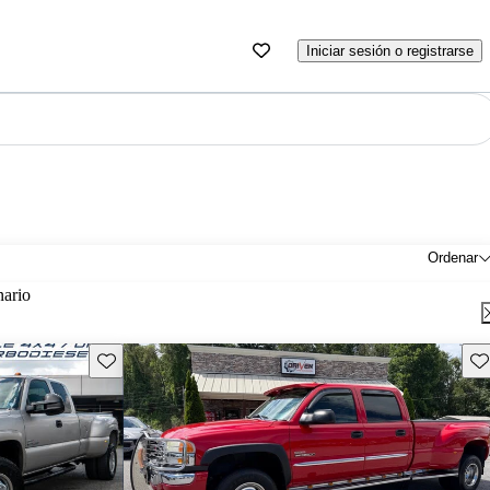
Iniciar sesión o registrarse
Ordenar
nario
Guarda este Aviso
Gu