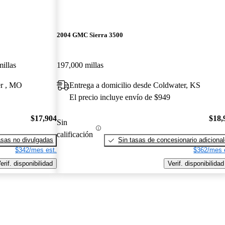
2004 GMC Sierra 3500
illas
197,000 millas
er , MO
Entrega a domicilio desde Coldwater, KS
El precio incluye envío de $949
$17,904
$18,
Sin
calificación
sas no divulgadas
Sin tasas de concesionario adiciona
$342/mes est.
$362/mes 
erif. disponibilidad
Verif. disponibilidad