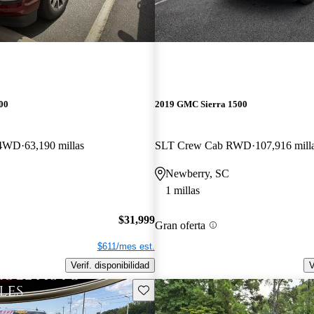
00
2019 GMC Sierra 1500
 4WD
63,190 millas
SLT Crew Cab RWD
107,916 mill
Newberry, SC
1 millas
$31,999
Gran oferta
$611/mes est.
Verif. disponibilidad
V
Guarda este Aviso