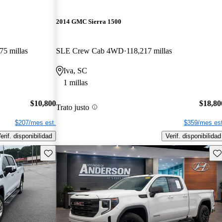
2014 GMC Sierra 1500
75 millas
SLE Crew Cab 4WD
118,217 millas
Iva, SC
1 millas
$10,800
$18,80
Trato justo
$207/mes est.
$359/mes est
erif. disponibilidad
Verif. disponibilidad
Guarda este Aviso
Gu