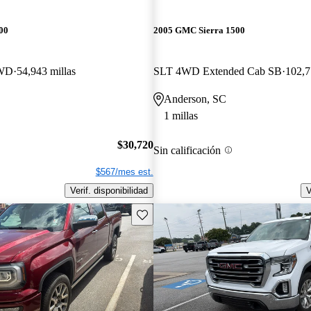
00
2005 GMC Sierra 1500
RWD
54,943 millas
SLT 4WD Extended Cab SB
102,7
Anderson, SC
1 millas
$30,720
Sin calificación
$567/mes est.
Verif. disponibilidad
V
Guarda este Aviso