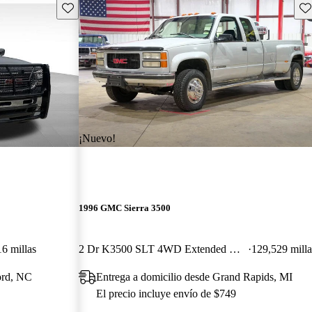
Guarda este Aviso
Gu
¡Nuevo!
1996 GMC Sierra 3500
6 millas
2 Dr K3500 SLT 4WD Extended Cab LB
129,529 milla
ord, NC
Entrega a domicilio desde Grand Rapids, MI
El precio incluye envío de $749