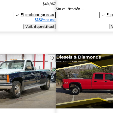
$40,967
Sin calificación
El precio incluye tasas
El p
$783/mes est.
Verif. disponibilidad
V
Guarda este Aviso