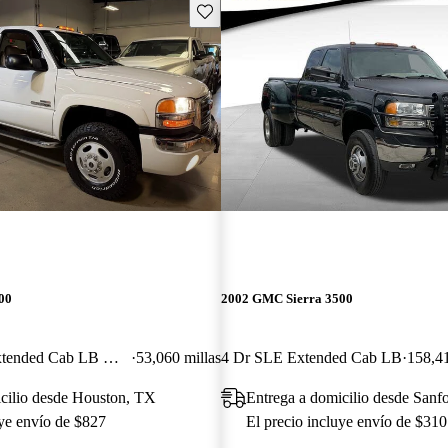
Guarda este Aviso
00
2002 GMC Sierra 3500
4 Dr SLT 4WD Extended Cab LB DRW
53,060 millas
4 Dr SLE Extended Cab LB
158,41
cilio desde Houston, TX
Entrega a domicilio desde Sanf
uye envío de $827
El precio incluye envío de $310