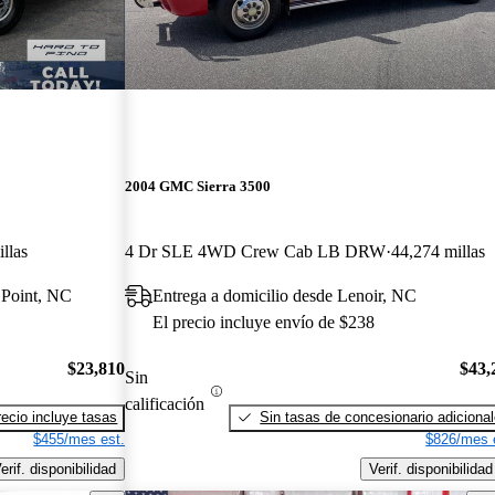
2004 GMC Sierra 3500
llas
4 Dr SLE 4WD Crew Cab LB DRW
44,274 millas
 Point, NC
Entrega a domicilio desde Lenoir, NC
El precio incluye envío de $238
$23,810
$43,
Sin
calificación
recio incluye tasas
Sin tasas de concesionario adiciona
$455/mes est.
$826/mes 
erif. disponibilidad
Verif. disponibilidad