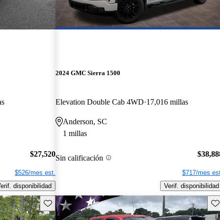
2024 GMC Sierra 1500
as
Elevation Double Cab 4WD
17,016 millas
Anderson, SC
1 millas
$27,520
$38,88
Sin calificación
$526/mes est.
$717/mes est
erif. disponibilidad
Verif. disponibilidad
Guarda este Aviso
Gu