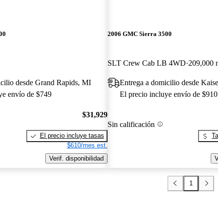
00
2006 GMC Sierra 3500
SLT Crew Cab LB 4WD
209,000 m
cilio desde Grand Rapids, MI
Entrega a domicilio desde Kais
uye envío de $749
El precio incluye envío de $910
$31,929
Sin calificación
El precio incluye tasas
Ta
$610/mes est.
Verif. disponibilidad
V
1