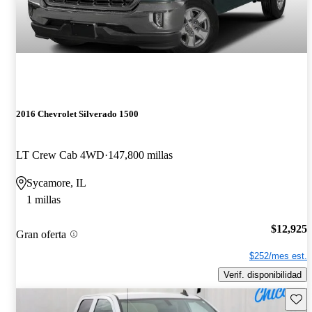
2016 Chevrolet Silverado 1500
LT Crew Cab 4WD
147,800 millas
Sycamore, IL
1 millas
$12,925
Gran oferta
$252/mes est.
Verif. disponibilidad
Guard