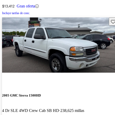
$13,412
Gran oferta
Incluye tarifas de conc.
Gu
2005 GMC Sierra 1500HD
4 Dr SLE 4WD Crew Cab SB HD
238,625 millas