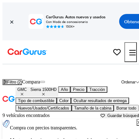
CarGurus: Autos nuevos y usados
Obtene
Con Modo de concesionario
150K+
GMC Sierra 1500HD usados en venta cerca de
Aurora, IL
Compara
Filtro (2)
Ordenar
GMC
Sierra 1500HD
Año
Precio
Tracción
Tipo de combustible
Color
Ocultar resultados de entrega
Nuevos/Usados/Certificados
Tamaño de la cabina
Borrar todo
9 vehículos encontrados
Guardar búsque
Compra con precios transparentes.