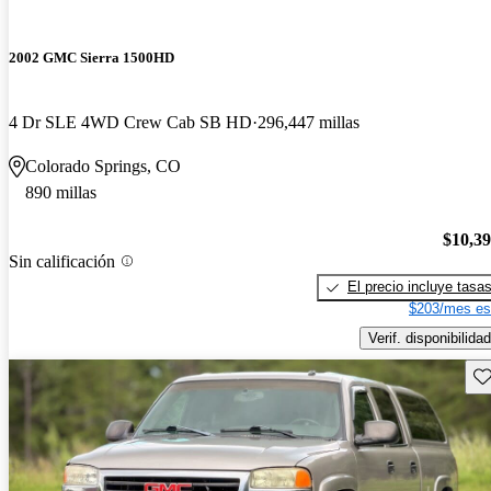
2002 GMC Sierra 1500HD
4 Dr SLE 4WD Crew Cab SB HD
296,447 millas
Colorado Springs, CO
890 millas
$10,3
Sin calificación
El precio incluye tasa
$203/mes es
Verif. disponibilidad
Gu