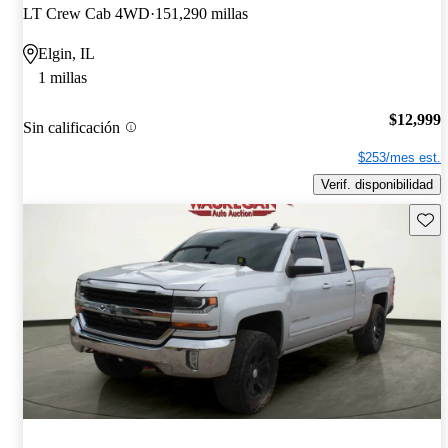
LT Crew Cab 4WD
151,290 millas
Elgin, IL
1 millas
$12,999
Sin calificación
$253/mes est.
Verif. disponibilidad
Guard