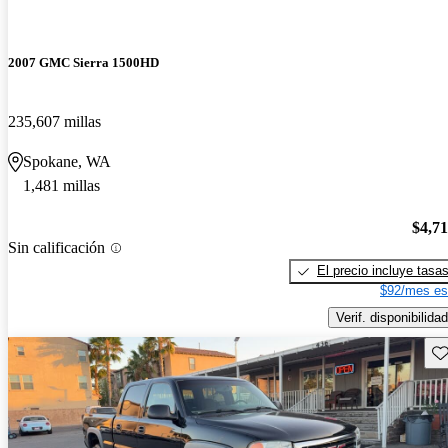
2007 GMC Sierra 1500HD
235,607 millas
Spokane, WA
1,481 millas
$4,7
Sin calificación
El precio incluye tasa
$92/mes es
Verif. disponibilidad
Gu