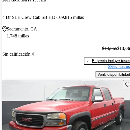
2003 GMC Sierra 1500HD
4 Dr SLE Crew Cab SB HD
169,815 millas
Sacramento, CA
1,748 millas
$13,565
$13,0
Sin calificación
El precio incluye tasa
$255/mes es
Verif. disponibilidad
Gu