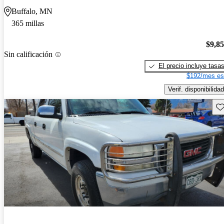
Buffalo, MN
365 millas
$9,8
Sin calificación
El precio incluye tasa
$192/mes es
Verif. disponibilidad
Gu