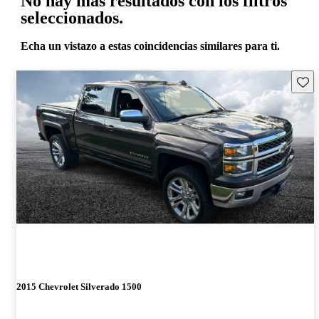
No hay más resultados con los filtros
seleccionados.
Echa un vistazo a estas coincidencias similares para ti.
Guard
2015 Chevrolet Silverado 1500