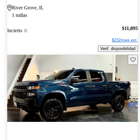
River Grove, IL
1 millas
$11,895
Incierto
$232/mes est.
Verif. disponibilidad
Guard