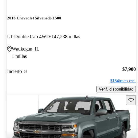
2016 Chevrolet Silverado 1500
LT Double Cab 4WD
147,238 millas
Waukegan, IL
1 millas
$7,900
Incierto
$154/mes est.
Verif. disponibilidad
Guard