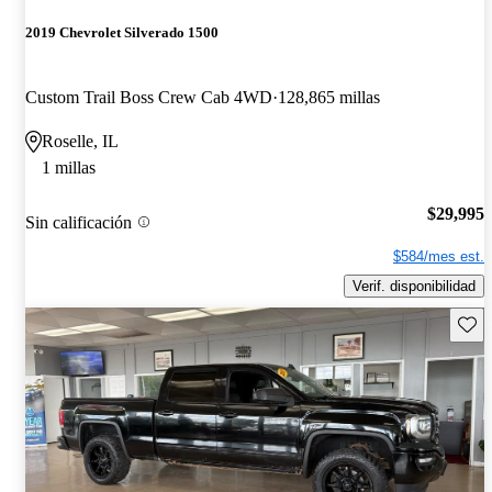
2019 Chevrolet Silverado 1500
Custom Trail Boss Crew Cab 4WD
128,865 millas
Roselle, IL
1 millas
$29,995
Sin calificación
$584/mes est.
Verif. disponibilidad
Guard