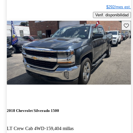
$292/mes est.
Verif. disponibilidad
Guard
2018 Chevrolet Silverado 1500
LT Crew Cab 4WD
159,404 millas