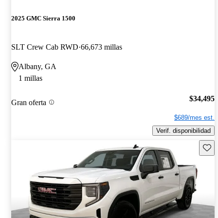
2025 GMC Sierra 1500
SLT Crew Cab RWD
66,673 millas
Albany, GA
1 millas
$34,495
Gran oferta
$689/mes est.
Verif. disponibilidad
Guard