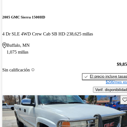
2005 GMC Sierra 1500HD
4 Dr SLE 4WD Crew Cab SB HD
238,625 millas
Buffalo, MN
1,075 millas
$9,8
Sin calificación
El precio incluye tasa
$206/mes es
Verif. disponibilidad
Gu