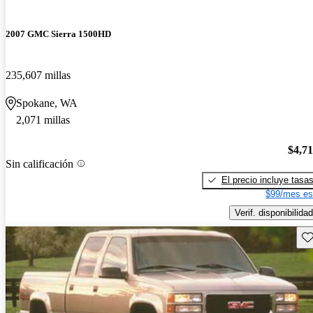
2007 GMC Sierra 1500HD
235,607 millas
Spokane, WA
2,071 millas
$4,7
Sin calificación
El precio incluye tasa
$99/mes es
Verif. disponibilidad
Gu