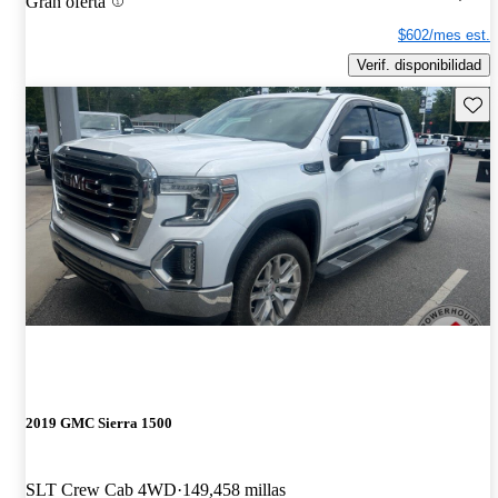
Gran oferta
$602/mes est.
Verif. disponibilidad
Guard
2019 GMC Sierra 1500
SLT Crew Cab 4WD
149,458 millas