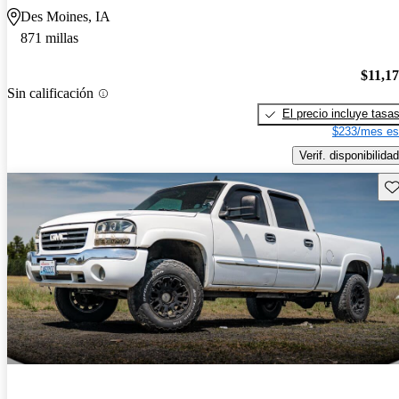
Des Moines, IA
871 millas
$11,1
Sin calificación
El precio incluye tasa
$233/mes es
Verif. disponibilidad
Gu