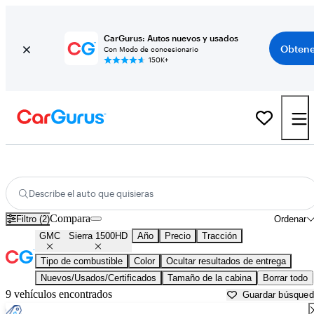
CarGurus: Autos nuevos y usados
Obtene
Con Modo de concesionario
150K+
GMC Sierra 1500HD usados en venta cerca de
Albany, GA
Describe el auto que quisieras
Compara
Filtro (2)
Ordenar
GMC
Sierra 1500HD
Año
Precio
Tracción
Tipo de combustible
Color
Ocultar resultados de entrega
Nuevos/Usados/Certificados
Tamaño de la cabina
Borrar todo
9 vehículos encontrados
Guardar búsque