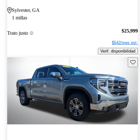
Sylvester, GA
1 millas
$25,999
Trato justo
$542/mes est.
Verif. disponibilidad
Guard