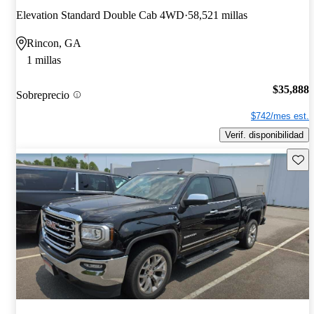
Elevation Standard Double Cab 4WD
58,521 millas
Rincon, GA
1 millas
$35,888
Sobreprecio
$742/mes est.
Verif. disponibilidad
Guard