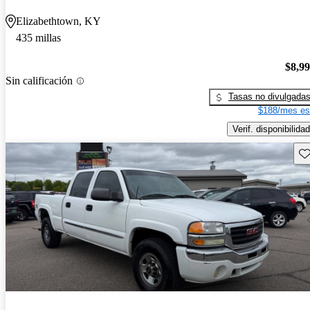
Elizabethtown, KY
435 millas
$8,9
Sin calificación
Tasas no divulgada
$188/mes es
Verif. disponibilidad
Gu