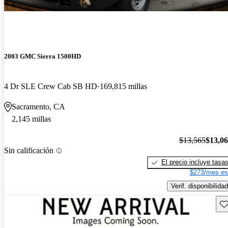
2003 GMC Sierra 1500HD
4 Dr SLE Crew Cab SB HD
169,815 millas
Sacramento, CA
2,145 millas
$13,565
$13,0
Sin calificación
El precio incluye tasa
$273/mes es
Verif. disponibilidad
Gu