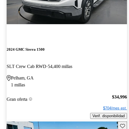
2024 GMC Sierra 1500
SLT Crew Cab RWD
54,400 millas
Pelham, GA
1 millas
$34,996
Gran oferta
$704/mes est.
Verif. disponibilidad
Guard