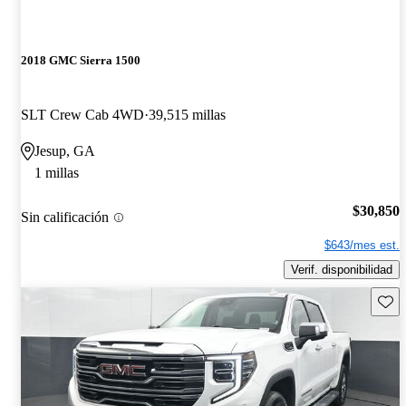
2018 GMC Sierra 1500
SLT Crew Cab 4WD
39,515 millas
Jesup, GA
1 millas
$30,850
Sin calificación
$643/mes est.
Verif. disponibilidad
Guard