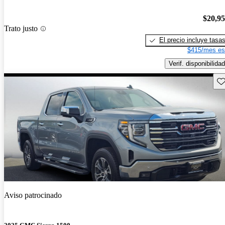
$20,9
Trato justo
El precio incluye tasa
$415/mes es
Verif. disponibilidad
Gu
Aviso patrocinado