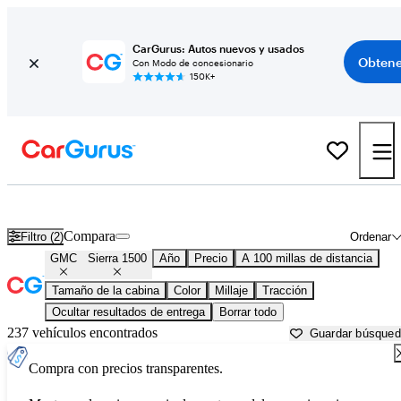
CarGurus: Autos nuevos y usados
Obtene
Con Modo de concesionario
150K+
GMC Sierra 1500 usados en venta cerca de
Bellingham, WA
Compara
Filtro (2)
Ordenar
GMC
Sierra 1500
Año
Precio
A 100 millas de distancia
Tamaño de la cabina
Color
Millaje
Tracción
Ocultar resultados de entrega
Borrar todo
237 vehículos encontrados
Guardar búsque
Compra con precios transparentes.