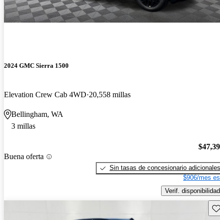
2024 GMC Sierra 1500
Elevation Crew Cab 4WD
20,558 millas
Bellingham, WA
3 millas
$47,3
Buena oferta
Sin tasas de concesionario adicionale
$906/mes es
Verif. disponibilidad
Gu