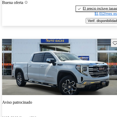
Buena oferta
El precio incluye tasa
$1,012/mes es
Verif. disponibilidad
Gu
Aviso patrocinado