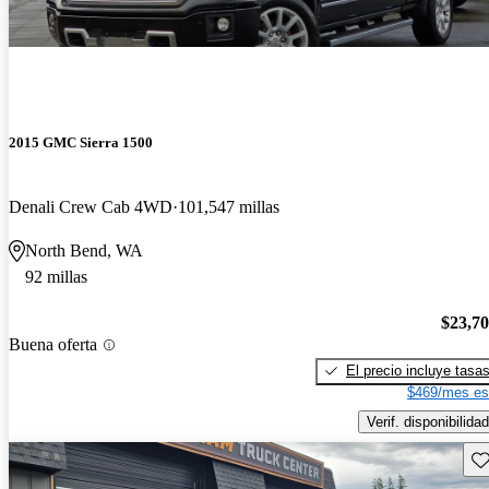
2015 GMC Sierra 1500
Denali Crew Cab 4WD
101,547 millas
North Bend, WA
92 millas
$23,7
Buena oferta
El precio incluye tasa
$469/mes es
Verif. disponibilidad
Gu