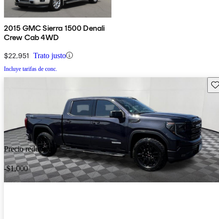
2015 GMC Sierra 1500 Denali
Crew Cab 4WD
$22,951
Trato justo
Incluye tarifas de conc.
Gu
Precio reducido
-$1,000