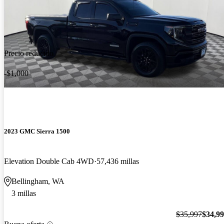
Precio reducido
-$1,000
2023 GMC Sierra 1500
Elevation Double Cab 4WD
57,436 millas
Bellingham, WA
3 millas
$35,997
$34,9