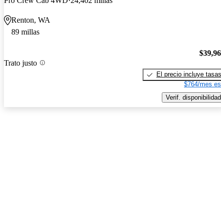
Pro Crew Cab 4WD
24,402 millas
Renton, WA
89 millas
$39,9
Trato justo
El precio incluye tasa
$764/mes es
Verif. disponibilidad