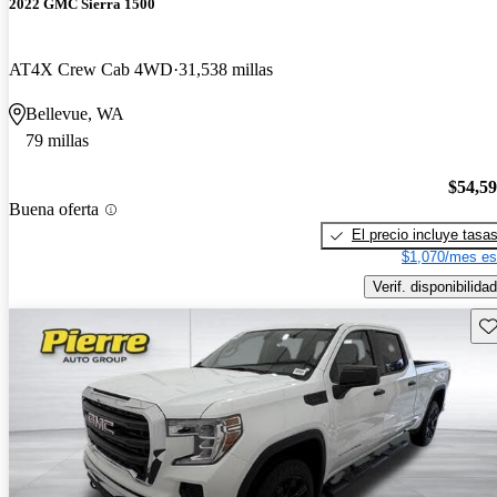
2022 GMC Sierra 1500
AT4X Crew Cab 4WD
31,538 millas
Bellevue, WA
79 millas
$54,5
Buena oferta
El precio incluye tasa
$1,070/mes es
Verif. disponibilidad
Gu