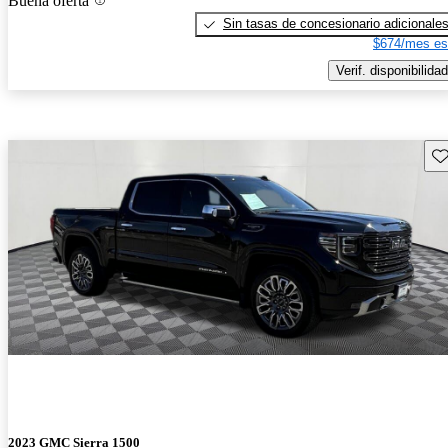
Buena oferta
Sin tasas de concesionario adicionale
$674/mes es
Verif. disponibilidad
Gu
2023 GMC Sierra 1500