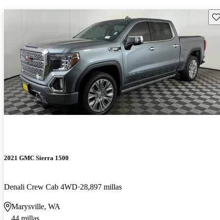
Gu
2021 GMC Sierra 1500
Denali Crew Cab 4WD
28,897 millas
Marysville, WA
44 millas