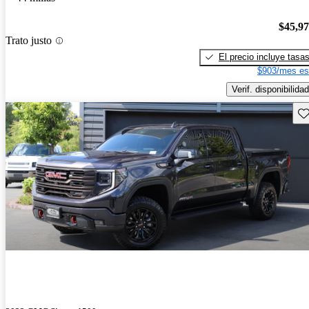
$45,9
Trato justo
El precio incluye tasa
$903/mes es
Verif. disponibilidad
Gu