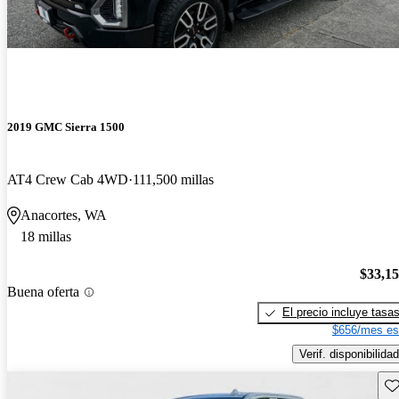
2019 GMC Sierra 1500
AT4 Crew Cab 4WD
111,500 millas
Anacortes, WA
18 millas
$33,1
Buena oferta
El precio incluye tasa
$656/mes es
Verif. disponibilidad
Gu