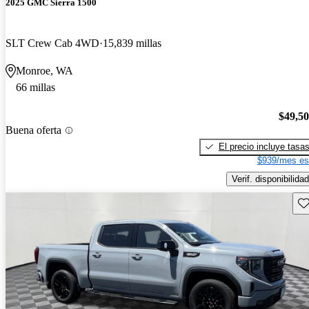
2025 GMC Sierra 1500
SLT Crew Cab 4WD
15,839 millas
Monroe, WA
66 millas
$49,5
Buena oferta
El precio incluye tasa
$939/mes es
Verif. disponibilidad
Gu