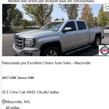
Mostrar solo avisos que incluyan tasas del concesionario
Gu
Patrocinado por
Excellent Choice Auto Sales - Marysville
2017 GMC Sierra 1500
SLT Crew Cab 4WD
156,462 millas
Marysville, WA
48 millas