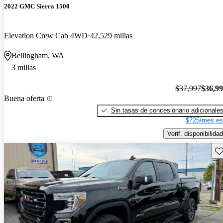
2022 GMC Sierra 1500
Elevation Crew Cab 4WD
42,529 millas
Bellingham, WA
3 millas
$37,997
$36,9
Buena oferta
Sin tasas de concesionario adicionale
$725/mes es
Verif. disponibilidad
Gu