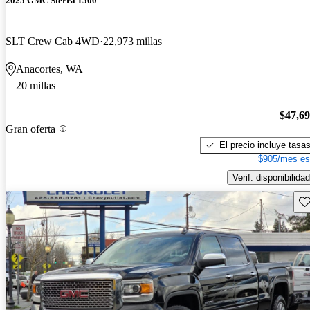
2025 GMC Sierra 1500
SLT Crew Cab 4WD
22,973 millas
Anacortes, WA
20 millas
$47,6
Gran oferta
El precio incluye tasa
$905/mes es
Verif. disponibilidad
Gu