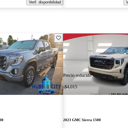
Verif. disponibilidad
V
Guarda este Aviso
Precio reducido
-$4,015
00
2023 GMC Sierra 1500