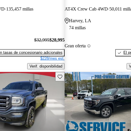
WD
135,457 millas
AT4X Crew Cab 4WD
50,011 mill
Harvey, LA
74 millas
$32,995
$28,995
Gran oferta
n tasas de concesionario adicionales
El p
$228/mes est.
Verif. disponibilidad
V
Guarda este Aviso