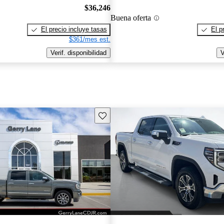
$36,246
Buena oferta
El precio incluye tasas
El p
$361/mes est.
Verif. disponibilidad
V
Guarda este Aviso