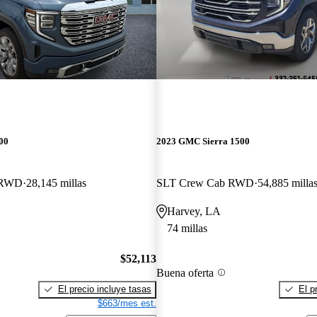
00
2023 GMC Sierra 1500
 RWD
28,145 millas
SLT Crew Cab RWD
54,885 milla
Harvey, LA
74 millas
$52,113
Buena oferta
El precio incluye tasas
El p
$663/mes est.