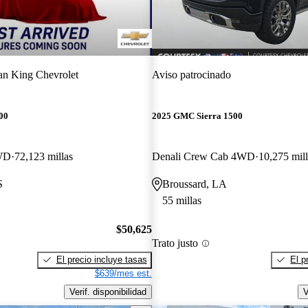
an King Chevrolet
Aviso patrocinado
00
2025 GMC Sierra 1500
WD
72,123 millas
Denali Crew Cab 4WD
10,275 mill
S
Broussard, LA
55 millas
$50,625
Trato justo
El precio incluye tasas
El p
$639/mes est.
Verif. disponibilidad
V