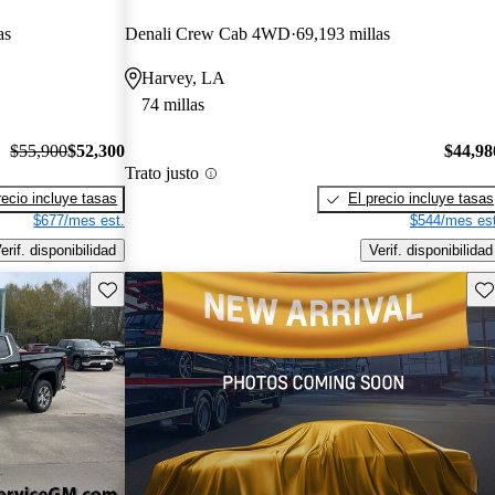
as
Denali Crew Cab 4WD
69,193 millas
Harvey, LA
74 millas
$55,900
$52,300
$44,98
Trato justo
recio incluye tasas
El precio incluye tasas
$677/mes est.
$544/mes est
erif. disponibilidad
Verif. disponibilidad
Guarda este Aviso
Gu