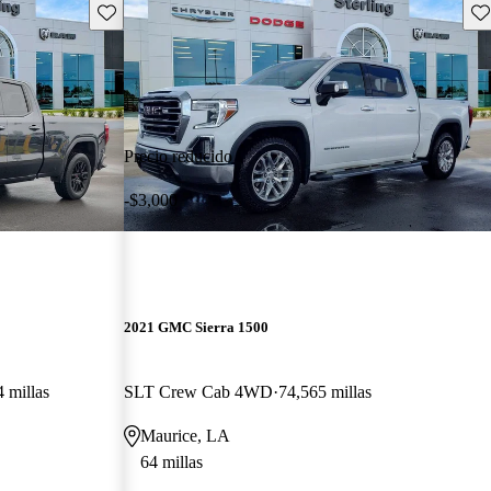
Guarda este Aviso
Gu
Precio reducido
-$3,000
2021 GMC Sierra 1500
 millas
SLT Crew Cab 4WD
74,565 millas
Maurice, LA
64 millas