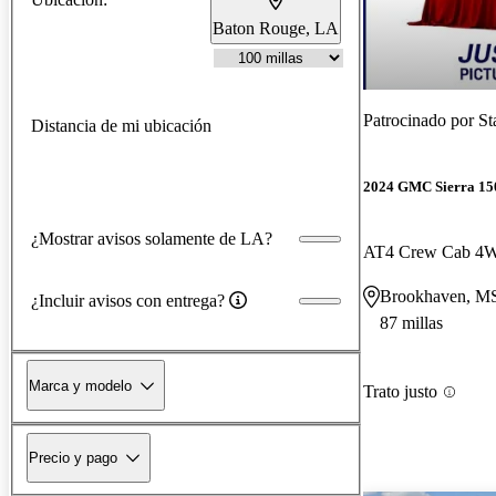
Baton Rouge, LA
Patrocinado por
St
Distancia de mi ubicación
2024 GMC Sierra 15
¿Mostrar avisos solamente de LA?
AT4 Crew Cab 4
Brookhaven, M
¿Incluir avisos con entrega?
87 millas
Marca y modelo
Trato justo
Precio y pago