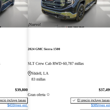
¡Nuevo!
2024 GMC Sierra 1500
s
SLT Crew Cab RWD
60,787 millas
Slidell, LA
83 millas
$39,800
$37,49
Gran oferta
recio incluye tasas
El precio incluye tasas
$433/mes est.
$385/mes est