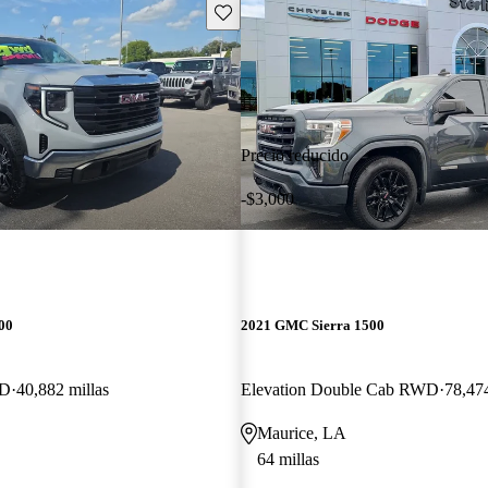
Guarda este Aviso
Precio reducido
-$3,000
00
2021 GMC Sierra 1500
WD
40,882 millas
Elevation Double Cab RWD
78,474
Maurice, LA
64 millas