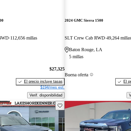
00
2024 GMC Sierra 1500
 4WD
112,656 millas
SLT Crew Cab RWD
49,264 milla
Baton Rouge, LA
5 millas
$27,325
Buena oferta
El precio incluye tasas
El p
$194/mes est.
Verif. disponibilidad
V
Guarda este Aviso