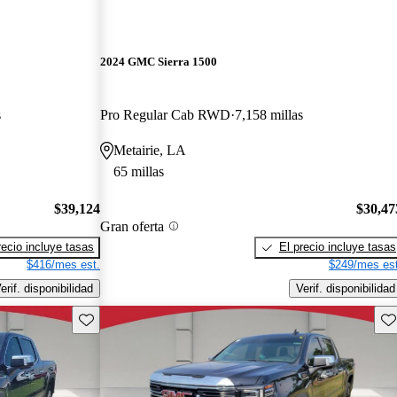
2024 GMC Sierra 1500
s
Pro Regular Cab RWD
7,158 millas
Metairie, LA
65 millas
$39,124
$30,47
Gran oferta
recio incluye tasas
El precio incluye tasas
$416/mes est.
$249/mes est
erif. disponibilidad
Verif. disponibilidad
Guarda este Aviso
Gu