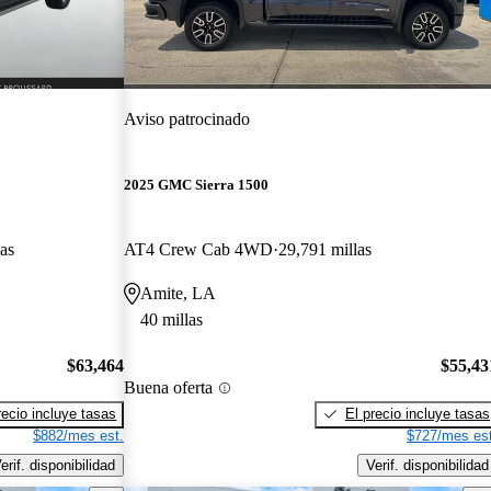
Aviso patrocinado
2025 GMC Sierra 1500
as
AT4 Crew Cab 4WD
29,791 millas
Amite, LA
40 millas
$63,464
$55,43
Buena oferta
recio incluye tasas
El precio incluye tasas
$882/mes est.
$727/mes est
erif. disponibilidad
Verif. disponibilidad