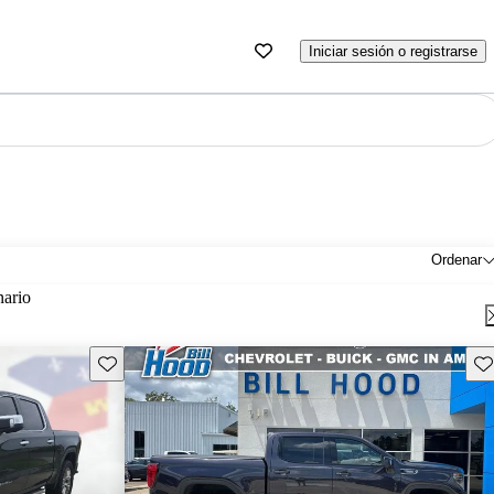
Iniciar sesión o registrarse
Ordenar
nario
Guarda este Aviso
Gu