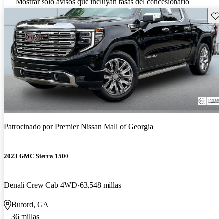
Mostrar solo avisos que incluyan tasas del concesionario
Gu
Patrocinado por
Premier Nissan Mall of Georgia
2023 GMC Sierra 1500
Denali Crew Cab 4WD
63,548 millas
Buford, GA
36 millas