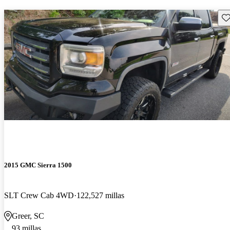
Gu
2015 GMC Sierra 1500
SLT Crew Cab 4WD
122,527 millas
Greer, SC
93 millas