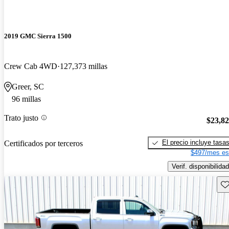
2019 GMC Sierra 1500
Crew Cab 4WD
127,373 millas
Greer, SC
96 millas
Trato justo
$23,8
El precio incluye tasa
Certificados por terceros
$497/mes es
Verif. disponibilidad
Gu