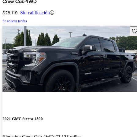
Crew Cab 4WD
$28,119
Sin calificación
Se aplican tarifas
Gu
¡Nuevo!
2021 GMC Sierra 1500
Elevation Crew Cab 4WD
73,135 millas