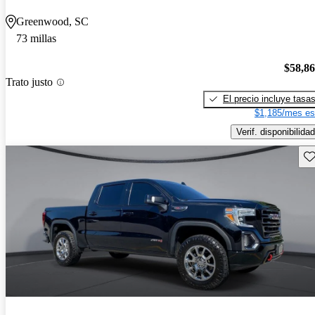
Greenwood, SC
73 millas
$58,8
Trato justo
El precio incluye tasa
$1,185/mes es
Verif. disponibilidad
Gu