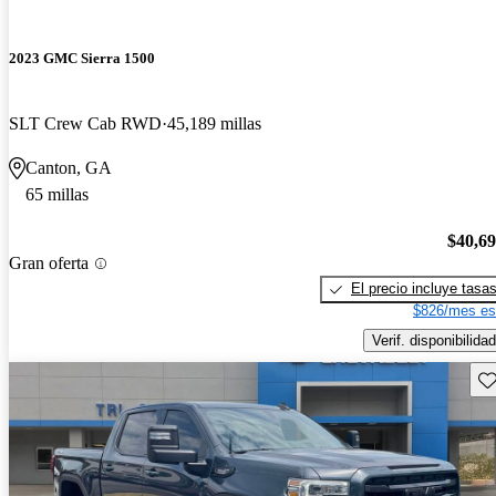
2023 GMC Sierra 1500
SLT Crew Cab RWD
45,189 millas
Canton, GA
65 millas
$40,6
Gran oferta
El precio incluye tasa
$826/mes es
Verif. disponibilidad
Gu