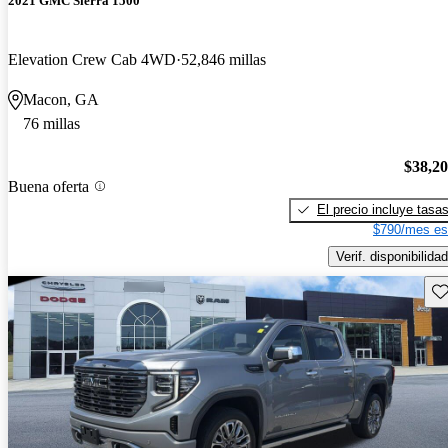
2021 GMC Sierra 1500
Elevation Crew Cab 4WD
52,846 millas
Macon, GA
76 millas
$38,2
Buena oferta
El precio incluye tasa
$790/mes es
Verif. disponibilidad
Gu