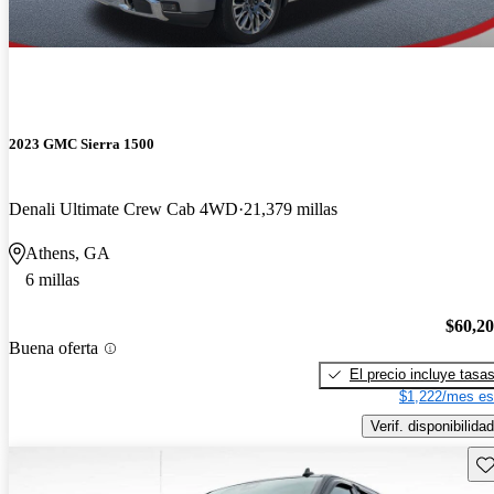
2023 GMC Sierra 1500
Denali Ultimate Crew Cab 4WD
21,379 millas
Athens, GA
6 millas
$60,2
Buena oferta
El precio incluye tasa
$1,222/mes es
Verif. disponibilidad
Gu