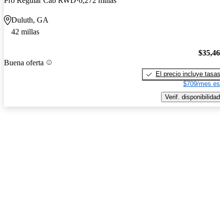
Pro Regular Cab RWD
6,272 millas
Duluth, GA
42 millas
$35,4
Buena oferta
El precio incluye tasa
$709/mes es
Verif. disponibilidad