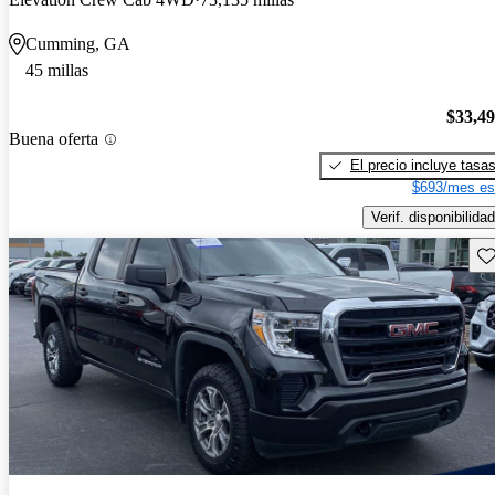
Cumming, GA
45 millas
$33,4
Buena oferta
El precio incluye tasa
$693/mes es
Verif. disponibilidad
Gu