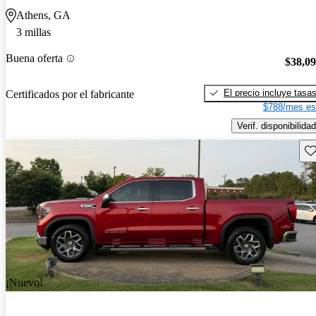
Athens, GA
3 millas
Buena oferta
$38,0
El precio incluye tasa
Certificados por el fabricante
$788/mes es
Verif. disponibilidad
Gu
¡Nuevo!