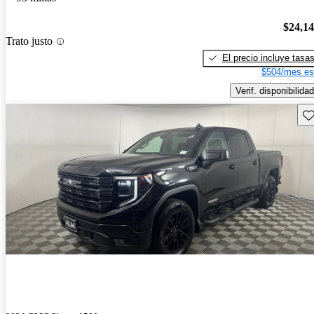
$24,1
Trato justo
El precio incluye tasa
$504/mes es
Verif. disponibilidad
Gu