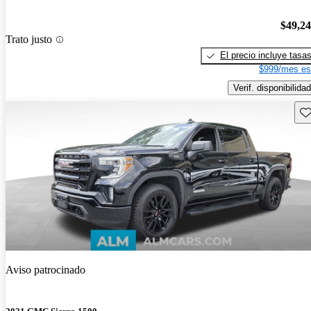
$49,2
Trato justo
El precio incluye tasa
$999/mes es
Verif. disponibilidad
Gu
Aviso patrocinado