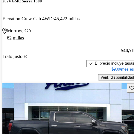
2024 GMC Sierra 1500
Elevation Crew Cab 4WD
45,422 millas
Morrow, GA
62 millas
$44,7
Trato justo
El precio incluye tasa
$900/mes es
Verif. disponibilidad
Gu