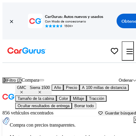
CarGurus: Autos nuevos y usados
Obtene
Con Modo de concesionario
150K+
GMC Sierra 1500 usados en venta cerca de
Athens, GA
Compara
Filtro (2)
Ordenar
GMC
Sierra 1500
Año
Precio
A 100 millas de distancia
Tamaño de la cabina
Color
Millaje
Tracción
Ocultar resultados de entrega
Borrar todo
856 vehículos encontrados
Guardar búsque
Compra con precios transparentes.