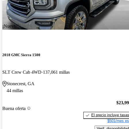
¡Nuevo!
2018 GMC Sierra 1500
SLT Crew Cab 4WD
137,061 millas
Stonecrest, GA
44 millas
$23,9
Buena oferta
El precio incluye tasa
$501/mes es
Verif. disponibilidad