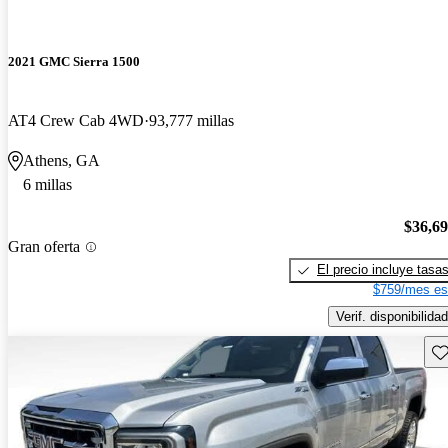
2021 GMC Sierra 1500
AT4 Crew Cab 4WD
93,777 millas
Athens, GA
6 millas
$36,6
Gran oferta
El precio incluye tasa
$759/mes es
Verif. disponibilidad
Gu