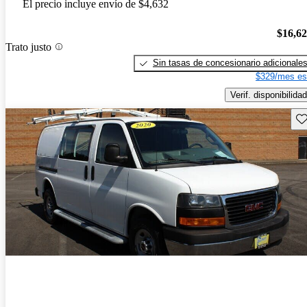
El precio incluye envío de $4,632
$16,6
Trato justo
Sin tasas de concesionario adicionale
$329/mes es
Verif. disponibilidad
Gu