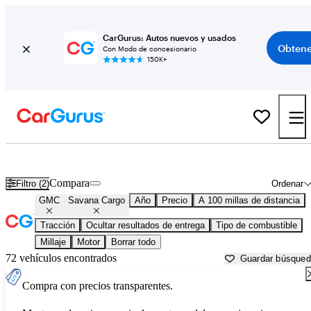
CarGurus: Autos nuevos y usados
Obtene
Con Modo de concesionario
150K+
GMC Savana Cargo usados en venta cerca de
Bellingham, WA
Compara
Filtro (2)
Ordenar
GMC
Savana Cargo
Año
Precio
A 100 millas de distancia
Tracción
Ocultar resultados de entrega
Tipo de combustible
Millaje
Motor
Borrar todo
72 vehículos encontrados
Guardar búsque
Compra con precios transparentes.