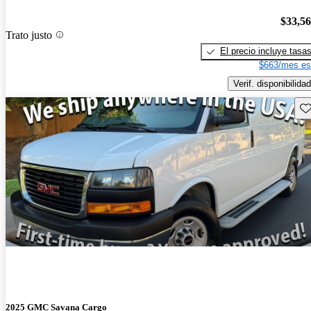
$33,5
Trato justo
El precio incluye tasa
$663/mes es
Verif. disponibilidad
Gu
2025 GMC Savana Cargo