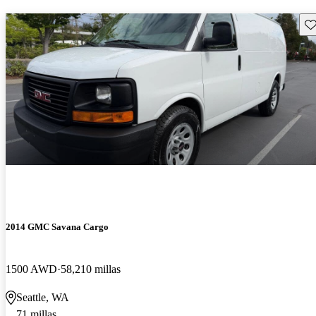
Gu
2014 GMC Savana Cargo
1500 AWD
58,210 millas
Seattle, WA
71 millas