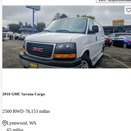
Gu
2016 GMC Savana Cargo
2500 RWD
78,153 millas
Lynnwood, WA
65 millas