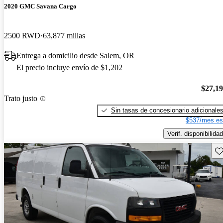
2020 GMC Savana Cargo
2500 RWD
63,877 millas
Entrega a domicilio desde Salem, OR
El precio incluye envío de $1,202
$27,1
Trato justo
Sin tasas de concesionario adicionale
$537/mes es
Verif. disponibilidad
Gu