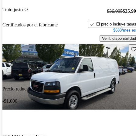
Trato justo
$36,995
$35,9
El precio incluye tasa
Certificados por el fabricante
$683/mes es
Verif. disponibilidad
Gu
Precio reducido
-$1,000