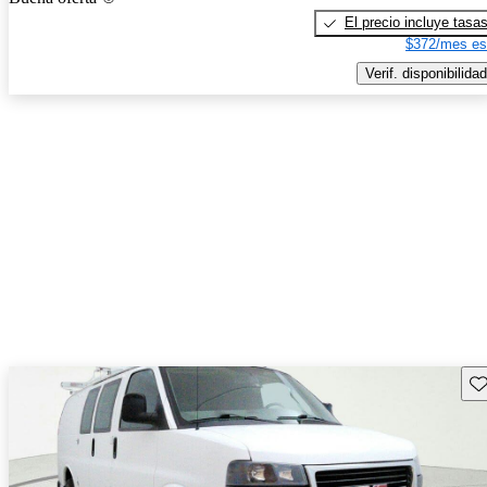
El precio incluye tasa
$372/mes es
Verif. disponibilidad
Gu