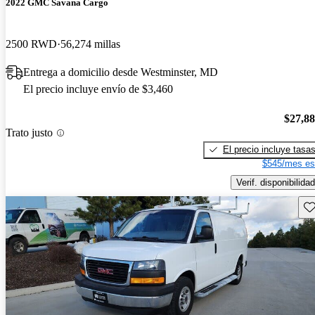
2022 GMC Savana Cargo
2500 RWD
56,274 millas
Entrega a domicilio desde Westminster, MD
El precio incluye envío de $3,460
$27,8
Trato justo
El precio incluye tasa
$545/mes es
Verif. disponibilidad
Gu