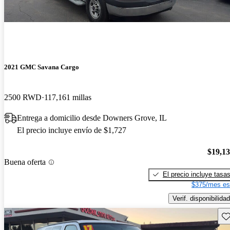
2021 GMC Savana Cargo
2500 RWD
117,161 millas
Entrega a domicilio desde Downers Grove, IL
El precio incluye envío de $1,727
$19,1
Buena oferta
El precio incluye tasa
$375/mes es
Verif. disponibilidad
Gu