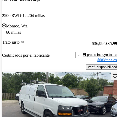
2025 GMC Savana Cargo
2500 RWD
12,204 millas
Monroe, WA
66 millas
Trato justo
$36,995
$35,9
El precio incluye tasa
Certificados por el fabricante
$683/mes es
Verif. disponibilidad
Gu