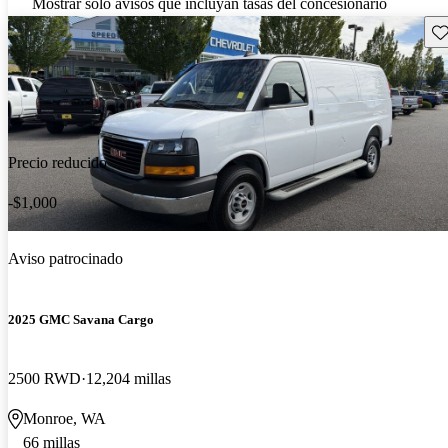
Mostrar solo avisos que incluyan tasas del concesionario
Gu
Precio reducido
-$1,000
Aviso patrocinado
2025 GMC Savana Cargo
2500 RWD
12,204 millas
Monroe, WA
66 millas