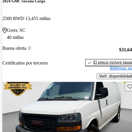
2024 GMC Savana Cargo
2500 RWD
13,455 millas
Greer, SC
40 millas
Buena oferta
$31,6
El precio incluye tasa
Certificados por terceros
$584/mes es
Verif. disponibilidad
Gu