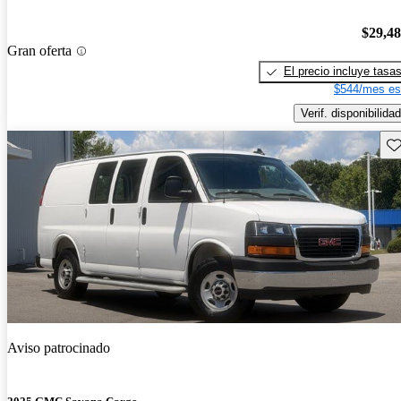
$29,4
Gran oferta
El precio incluye tasa
$544/mes es
Verif. disponibilidad
Gu
Aviso patrocinado