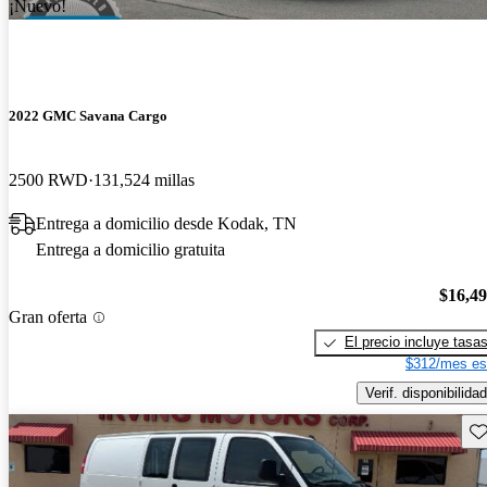
¡Nuevo!
2022 GMC Savana Cargo
2500 RWD
131,524 millas
Entrega a domicilio desde Kodak, TN
Entrega a domicilio gratuita
$16,4
Gran oferta
El precio incluye tasa
$312/mes es
Verif. disponibilidad
Gu