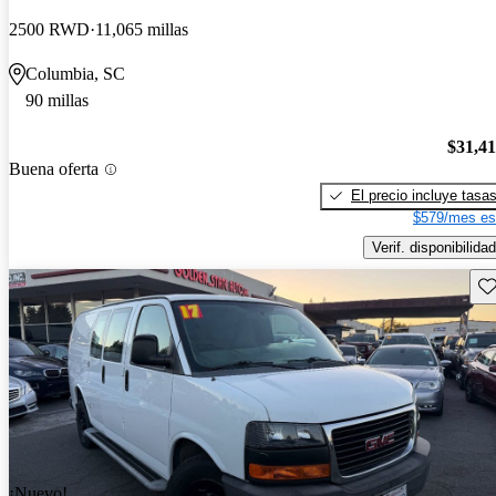
2500 RWD
11,065 millas
Columbia, SC
90 millas
$31,4
Buena oferta
El precio incluye tasa
$579/mes es
Verif. disponibilidad
Gu
¡Nuevo!