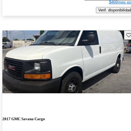
$469/mes es
Verif. disponibilidad
Gu
¡Nuevo!
2017 GMC Savana Cargo