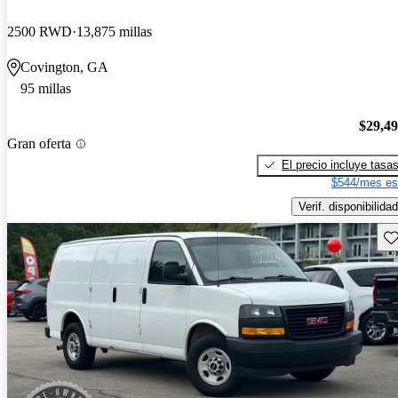
2500 RWD
13,875 millas
Covington, GA
95 millas
$29,4
Gran oferta
El precio incluye tasa
$544/mes es
Verif. disponibilidad
Gu