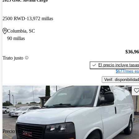
2025 GMC Savana Cargo
2500 RWD
13,972 millas
Columbia, SC
90 millas
$36,9
Trato justo
El precio incluye tasa
$677/mes es
Verif. disponibilidad
Gu
Precio reducido