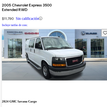
2005 Chevrolet Express 3500
Extended RWD
$11,790
Sin calificación
Incluye tarifas de conc.
Gu
2024 GMC Savana Cargo