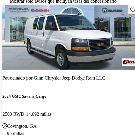
Mostrar solo avisos que incluyan tasas del concesionario
Gu
Patrocinado por
Ginn Chrysler Jeep Dodge Ram LLC
2024 GMC Savana Cargo
2500 RWD
14,092 millas
Covington, GA
95 millas