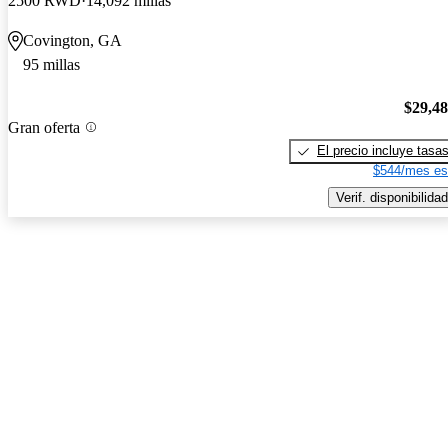
2500 RWD
14,092 millas
Covington, GA
95 millas
$29,4
Gran oferta
El precio incluye tasa
$544/mes es
Verif. disponibilidad