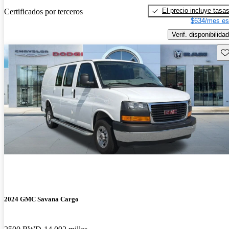
El precio incluye tasa
Certificados por terceros
$634/mes es
Verif. disponibilidad
Gu
2024 GMC Savana Cargo