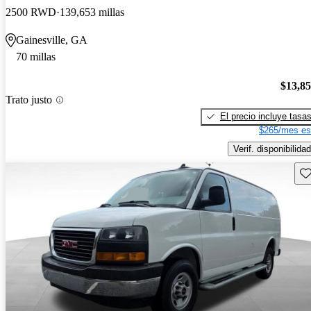
2500 RWD
139,653 millas
Gainesville, GA
70 millas
$13,8
Trato justo
El precio incluye tasa
$265/mes es
Verif. disponibilidad
Gu