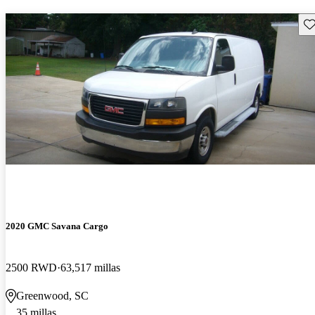
Gu
2020 GMC Savana Cargo
2500 RWD
63,517 millas
Greenwood, SC
35 millas