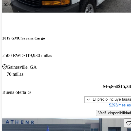
-$505
2019 GMC Savana Cargo
2500 RWD
119,930 millas
Gainesville, GA
70 millas
$15,850
$15,3
Buena oferta
El precio incluye tasa
$293/mes es
Verif. disponibilidad
Gu