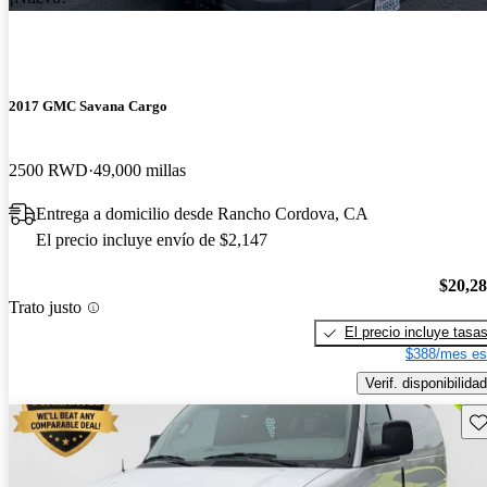
2017 GMC Savana Cargo
2500 RWD
49,000 millas
Entrega a domicilio desde Rancho Cordova, CA
El precio incluye envío de $2,147
$20,2
Trato justo
El precio incluye tasa
$388/mes es
Verif. disponibilidad
Gu