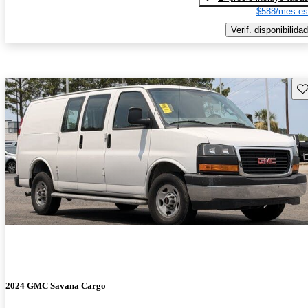
$588/mes es
Verif. disponibilidad
Gu
2024 GMC Savana Cargo