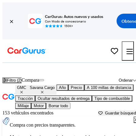
CarGurus: Autos nuevos y usados
Obtene
Con Modo de concesionario
150K+
GMC Savana Cargo usados en venta cerca de
Anderson, SC
Compara
Filtro (2)
Ordenar
GMC
Savana Cargo
Año
Precio
A 100 millas de distancia
Tracción
Ocultar resultados de entrega
Tipo de combustible
Millaje
Motor
Borrar todo
153 vehículos encontrados
Guardar búsque
Compra con precios transparentes.