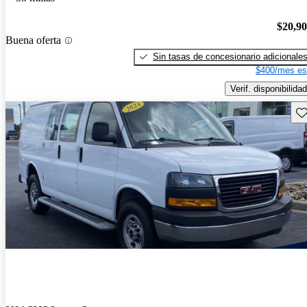
$20,9
Buena oferta
Sin tasas de concesionario adicionale
$400/mes es
Verif. disponibilidad
Gu