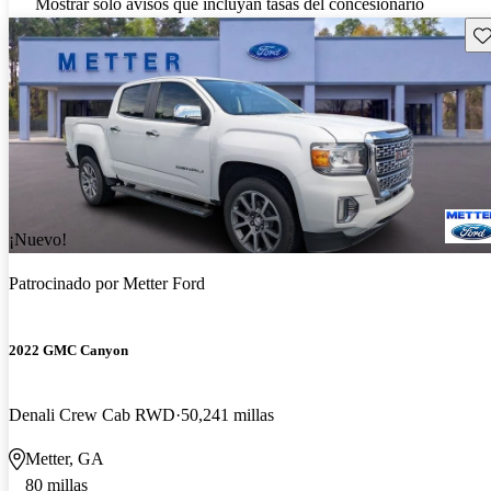
Mostrar solo avisos que incluyan tasas del concesionario
Gu
¡Nuevo!
Patrocinado por
Metter Ford
2022 GMC Canyon
Denali Crew Cab RWD
50,241 millas
Metter, GA
80 millas