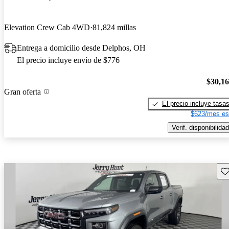
Elevation Crew Cab 4WD
81,824 millas
Entrega a domicilio desde Delphos, OH
El precio incluye envío de $776
$30,1
Gran oferta
El precio incluye tasa
$623/mes es
Verif. disponibilidad
Gu