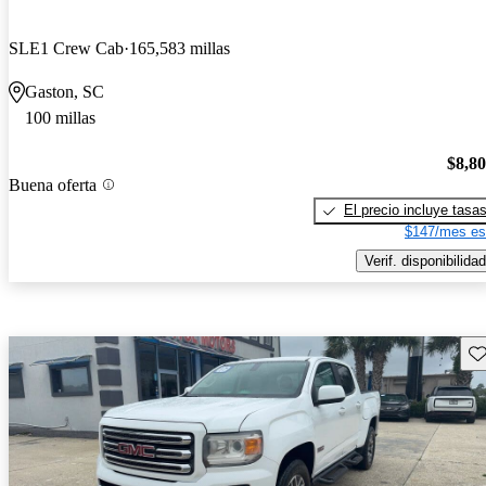
SLE1 Crew Cab
165,583 millas
Gaston, SC
100 millas
$8,8
Buena oferta
El precio incluye tasa
$147/mes es
Verif. disponibilidad
Gu