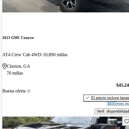
2025 GMC Canyon
AT4 Crew Cab 4WD
10,890 millas
Claxton, GA
70 millas
$45,2
Buena oferta
El precio incluye tasa
$935/mes es
Verif. disponibilidad
Gu