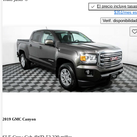
El precio incluye tasa
$351/mes es
Verif. disponibilidad
Gu
2019 GMC Canyon