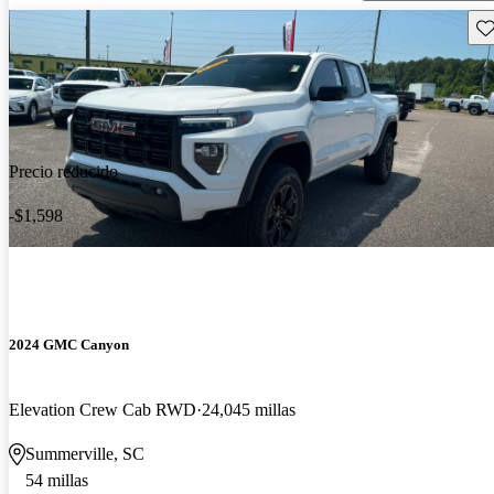
Gu
Precio reducido
-$1,598
2024 GMC Canyon
Elevation Crew Cab RWD
24,045 millas
Summerville, SC
54 millas