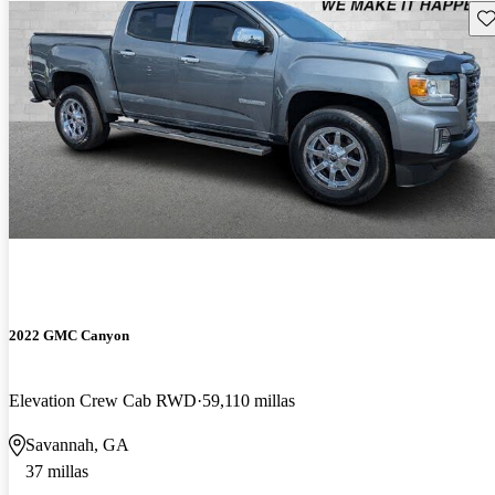
Gu
2022 GMC Canyon
Elevation Crew Cab RWD
59,110 millas
Savannah, GA
37 millas