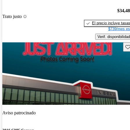
$34,4
Trato justo
El precio incluye tasa
$739/mes es
Verif. disponibilidad
Gu
¡Nuevo!
Aviso patrocinado