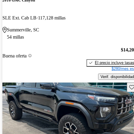
2016 GMC Canyon
SLE Ext. Cab LB
117,128 millas
Summerville, SC
54 millas
$14,2
Buena oferta
El precio incluye tasa
$280/mes es
Verif. disponibilidad
Gu