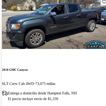
Gu
Precio reducido
-$2,000
2018 GMC Canyon
SLT Crew Cab 4WD
73,075 millas
Entrega a domicilio desde Hampton Falls, NH
El precio incluye envío de $1,359