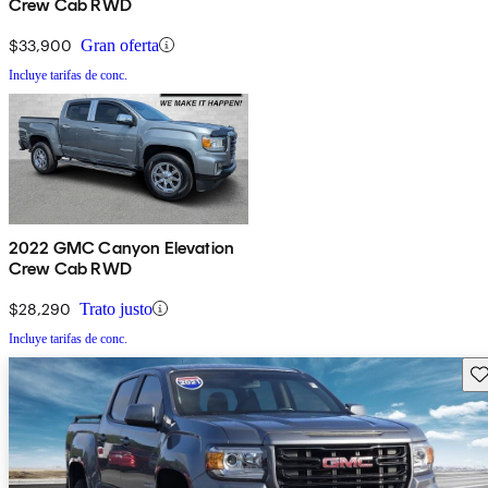
Crew Cab RWD
$33,900
Gran oferta
Incluye tarifas de conc.
2022 GMC Canyon Elevation
Crew Cab RWD
$28,290
Trato justo
Incluye tarifas de conc.
Gu