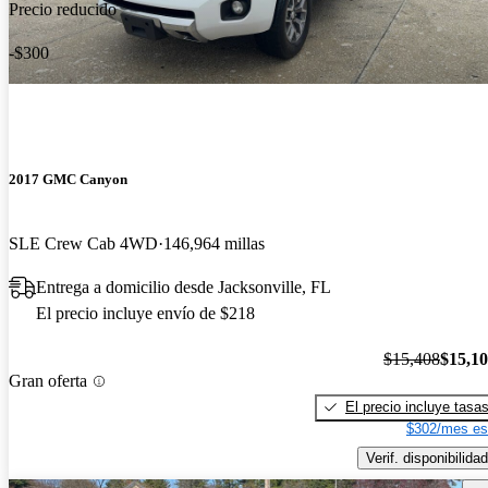
Precio reducido
-$300
2017 GMC Canyon
SLE Crew Cab 4WD
146,964 millas
Entrega a domicilio desde Jacksonville, FL
El precio incluye envío de $218
$15,408
$15,1
Gran oferta
El precio incluye tasa
$302/mes es
Verif. disponibilidad