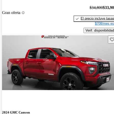
$34,800
$33,9
Gran oferta
El precio incluye tasa
$708/mes es
Verif. disponibilidad
Gu
2024 GMC Canyon