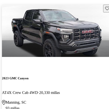
Gu
2023 GMC Canyon
AT4X Crew Cab 4WD
20,330 millas
Manning, SC
93 millas