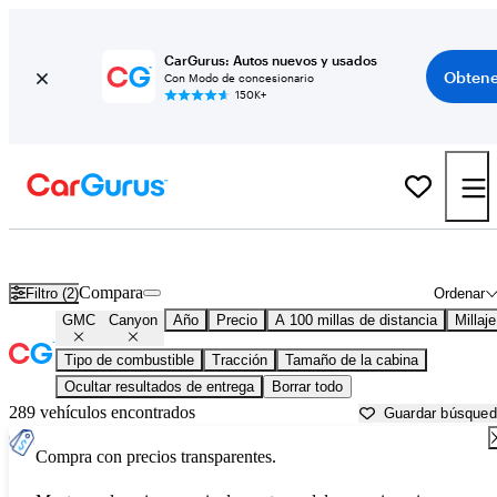
CarGurus: Autos nuevos y usados
Obtene
Con Modo de concesionario
150K+
GMC Canyon usados en venta cerca de
Beaufort, SC
Compara
Filtro (2)
Ordenar
GMC
Canyon
Año
Precio
A 100 millas de distancia
Millaje
Tipo de combustible
Tracción
Tamaño de la cabina
Ocultar resultados de entrega
Borrar todo
289 vehículos encontrados
Guardar búsque
Compra con precios transparentes.