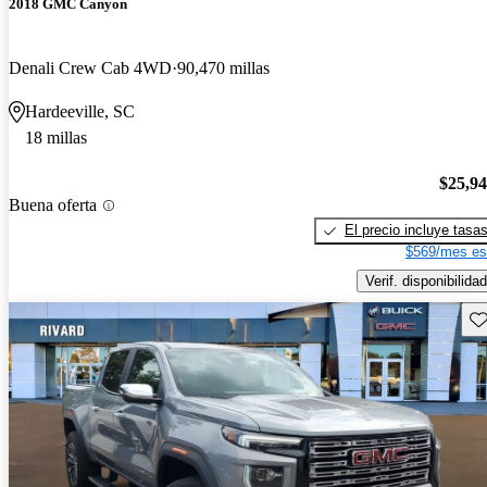
2018 GMC Canyon
Denali Crew Cab 4WD
90,470 millas
Hardeeville, SC
18 millas
$25,9
Buena oferta
El precio incluye tasa
$569/mes es
Verif. disponibilidad
Gu