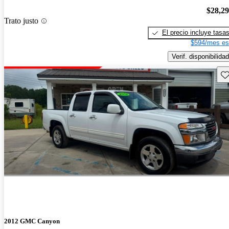
$28,2
Trato justo
El precio incluye tasa
$594/mes es
Verif. disponibilidad
Gu
2012 GMC Canyon