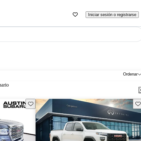
Iniciar sesión o registrarse
Ordenar
nario
Guarda este Aviso
Gu