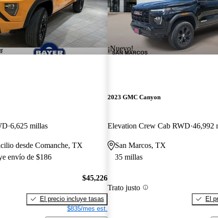
¡Nuevo!
2023 GMC Canyon
WD
6,625 millas
Elevation Crew Cab RWD
46,992 m
icilio desde Comanche, TX
San Marcos, TX
uye envío de $186
35 millas
$45,226
Trato justo
El precio incluye tasas
El p
$835/mes est.