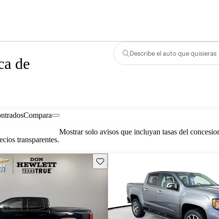
Describe el auto que quisieras
ca de
ontrados
Compara
Mostrar solo avisos que incluyan tasas del concesio
cios transparentes.
Guarda este Aviso