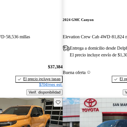
2024 GMC Canyon
WD
58,536 millas
Elevation Crew Cab 4WD
81,824 m
Entrega a domicilio desde Del
El precio incluye envío de $1,3
$37,384
Buena oferta
El precio incluye tasas
El p
$704/mes est.
Verif. disponibilidad
V
Guarda este Aviso