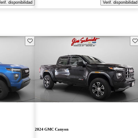
erif. disponibilidad
Verif. disponibilidad
Guarda este Aviso
Gu
2024 GMC Canyon