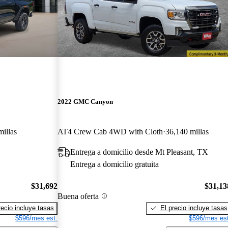
2022 GMC Canyon
illas
AT4 Crew Cab 4WD with Cloth
36,140 millas
Entrega a domicilio desde Mt Pleasant, TX
Entrega a domicilio gratuita
$31,692
$31,13
Buena oferta
recio incluye tasas
El precio incluye tasas
$596/mes est.
$596/mes est