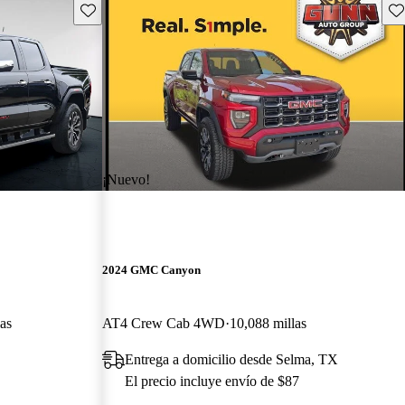
Guarda este Aviso
Gu
¡Nuevo!
2024 GMC Canyon
as
AT4 Crew Cab 4WD
10,088 millas
Entrega a domicilio desde Selma, TX
El precio incluye envío de $87