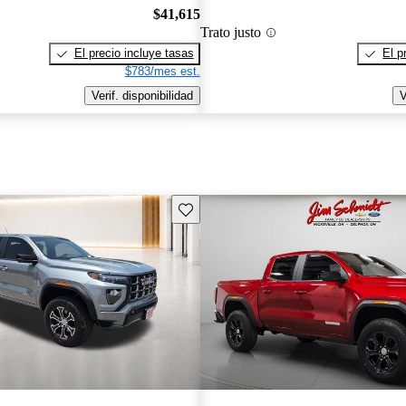
$41,615
Trato justo
El precio incluye tasas
El p
$783/mes est.
Verif. disponibilidad
V
Guarda este Aviso