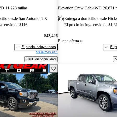
WD
11,223 millas
Elevation Crew Cab 4WD
26,871 m
cilio desde San Antonio, TX
Entrega a domicilio desde Hick
uye envío de $116
El precio incluye envío de $1,3
$43,426
Buena oferta
El precio incluye tasas
El p
$804/mes est.
Verif. disponibilidad
V
Guarda este Aviso