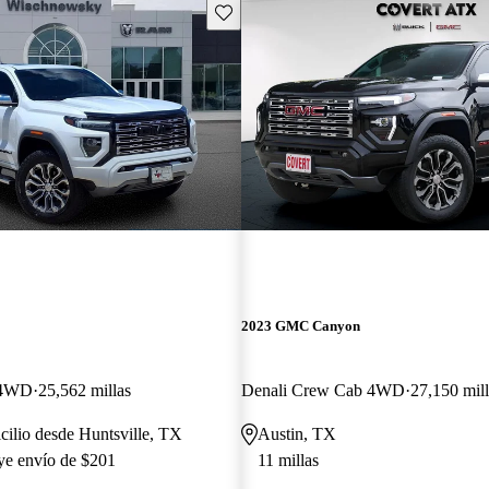
Guarda este Aviso
2023 GMC Canyon
 4WD
25,562 millas
Denali Crew Cab 4WD
27,150 mill
cilio desde Huntsville, TX
Austin, TX
uye envío de $201
11 millas