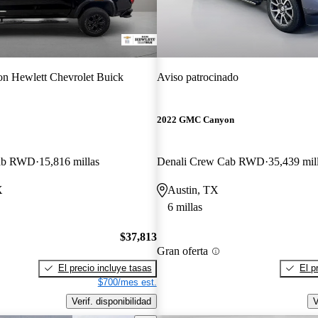
n Hewlett Chevrolet Buick
Aviso patrocinado
2022 GMC Canyon
Cab RWD
15,816 millas
Denali Crew Cab RWD
35,439 mil
X
Austin, TX
6 millas
$37,813
Gran oferta
El precio incluye tasas
El p
$700/mes est.
Verif. disponibilidad
V