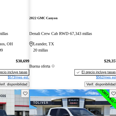
2022 GMC Canyon
illas
Denali Crew Cab RWD
67,343 millas
phos, OH
Leander, TX
09
20 millas
$30,699
$29,35
Buena oferta
recio incluye tasas
El precio incluye tasas
$573/mes est.
$562/mes est
erif. disponibilidad
Verif. disponibilidad
Guarda este Aviso
Gu