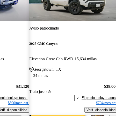
Aviso patrocinado
2025 GMC Canyon
las
Elevation Crew Cab RWD
15,634 millas
Georgetown, TX
34 millas
$31,120
$38,00
Trato justo
recio incluye tasas
El precio incluye tasas
$596/mes est.
$704/mes est
erif. disponibilidad
Verif. disponibilidad