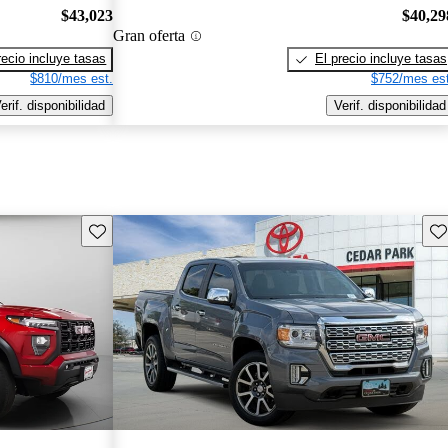
$43,023
$40,29
Gran oferta
recio incluye tasas
El precio incluye tasas
$810/mes est.
$752/mes est
erif. disponibilidad
Verif. disponibilidad
Guarda este Aviso
Gu