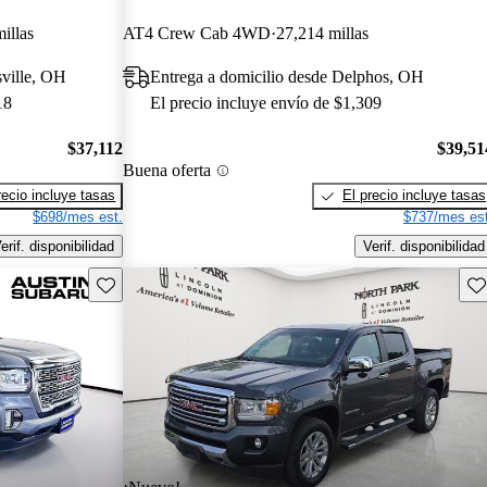
illas
AT4 Crew Cab 4WD
27,214 millas
sville, OH
Entrega a domicilio desde Delphos, OH
18
El precio incluye envío de $1,309
$37,112
$39,51
Buena oferta
recio incluye tasas
El precio incluye tasas
$698/mes est.
$737/mes est
erif. disponibilidad
Verif. disponibilidad
Guarda este Aviso
Gu