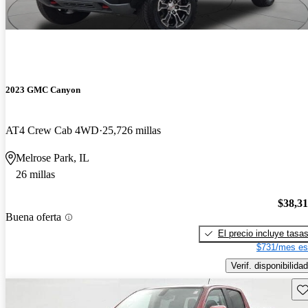
2023 GMC Canyon
AT4 Crew Cab 4WD
25,726 millas
Melrose Park, IL
26 millas
$38,3
Buena oferta
El precio incluye tasa
$731/mes es
Verif. disponibilidad
Gu