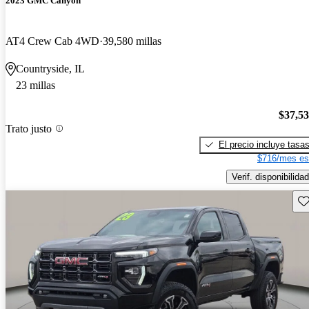
2023 GMC Canyon
AT4 Crew Cab 4WD
39,580 millas
Countryside, IL
23 millas
$37,5
Trato justo
El precio incluye tasa
$716/mes es
Verif. disponibilidad
Gu