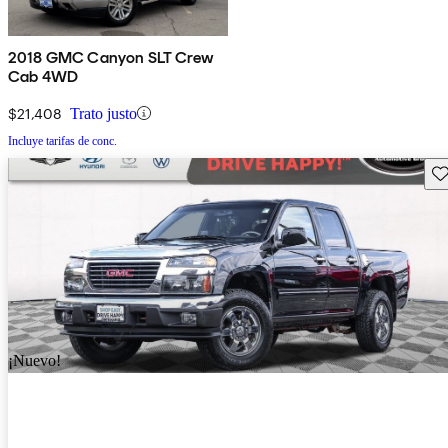
2018 GMC Canyon SLT Crew
Cab 4WD
$21,408
Trato justo
Incluye tarifas de conc.
Gu
¡Nuevo!