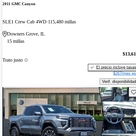
2011 GMC Canyon
SLE1 Crew Cab 4WD
115,480 millas
Downers Grove, IL
15 millas
$13,6
Trato justo
El precio incluye tasa
$267/mes es
Verif. disponibilidad
Gu