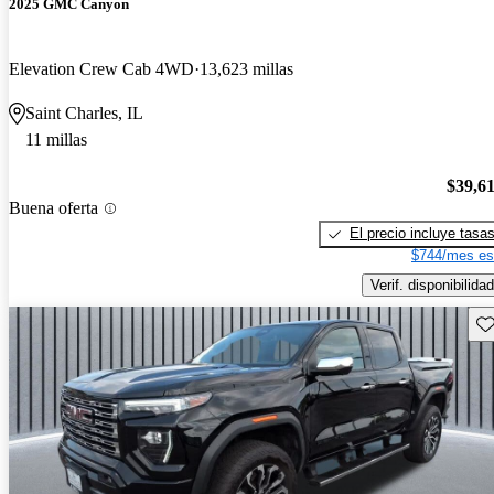
2025 GMC Canyon
Elevation Crew Cab 4WD
13,623 millas
Saint Charles, IL
11 millas
$39,6
Buena oferta
El precio incluye tasa
$744/mes es
Verif. disponibilidad
Gu