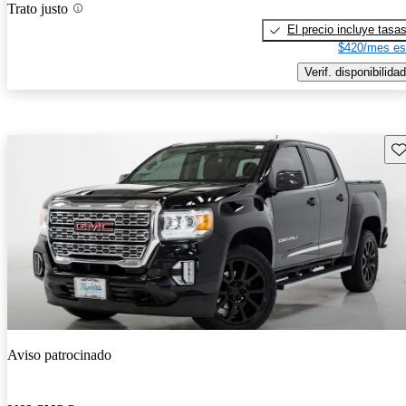
Trato justo
El precio incluye tasa
$420/mes es
Verif. disponibilidad
Gu
Aviso patrocinado