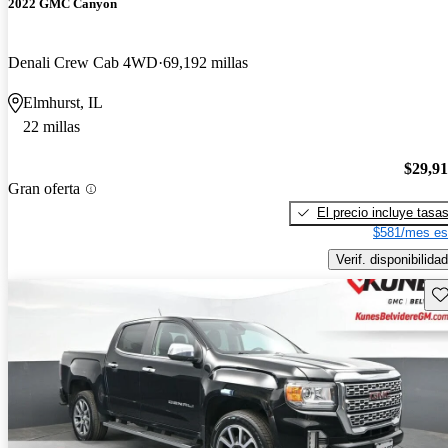
2022 GMC Canyon
Denali Crew Cab 4WD
69,192 millas
Elmhurst, IL
22 millas
$29,9
Gran oferta
El precio incluye tasa
$581/mes es
Verif. disponibilidad
Gu