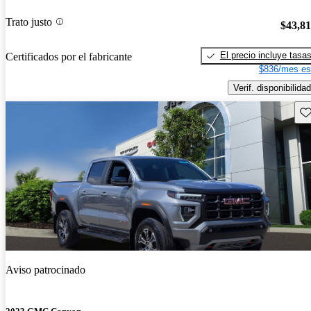
Trato justo
$43,8
El precio incluye tasa
Certificados por el fabricante
$836/mes es
Verif. disponibilidad
Gu
Aviso patrocinado