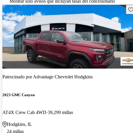
Mostrar solo avisos que incluyan tasas del concesionario
Gu
Patrocinado por
Advantage Chevrolet Hodgkins
2023 GMC Canyon
AT4X Crew Cab 4WD
39,299 millas
Hodgkins, IL
24 millas