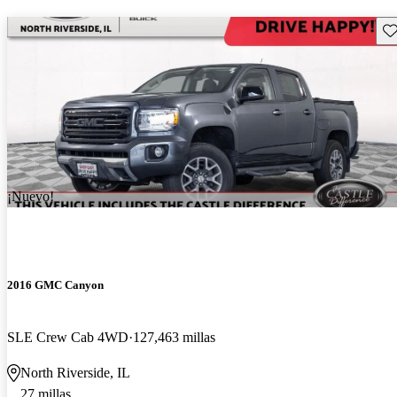
Gu
¡Nuevo!
2016 GMC Canyon
SLE Crew Cab 4WD
127,463 millas
North Riverside, IL
27 millas