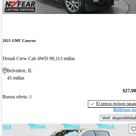
2021 GMC Canyon
Denali Crew Cab 4WD
90,113 millas
Belvidere, IL
45 millas
$27,9
Buena oferta
El precio incluye tasa
$544/mes es
Verif. disponibilidad
Gu