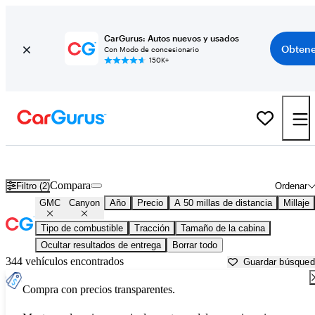
CarGurus: Autos nuevos y usados
Obtene
Con Modo de concesionario
150K+
GMC Canyon usados en venta cerca de
Aurora, IL
Compara
Filtro (2)
Ordenar
GMC
Canyon
Año
Precio
A 50 millas de distancia
Millaje
Tipo de combustible
Tracción
Tamaño de la cabina
Ocultar resultados de entrega
Borrar todo
344 vehículos encontrados
Guardar búsque
Compra con precios transparentes.