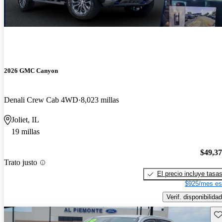
2026 GMC Canyon
Denali Crew Cab 4WD
8,023 millas
Joliet, IL
19 millas
$49,3
Trato justo
El precio incluye tasa
$925/mes es
Verif. disponibilidad
Gu