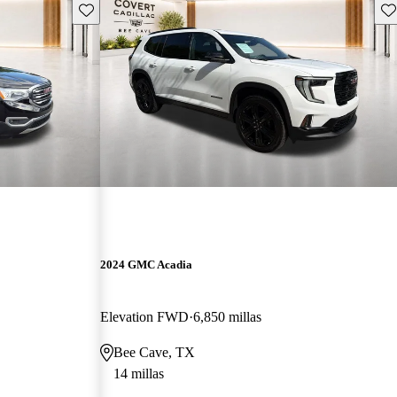
Guarda este Aviso
Gu
2024 GMC Acadia
Elevation FWD
6,850 millas
Bee Cave, TX
14 millas