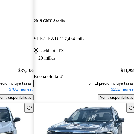
2019 GMC Acadia
SLE-1 FWD
117,434 millas
Lockhart, TX
29 millas
$37,196
$11,95
Buena oferta
recio incluye tasas
El precio incluye tasas
$700/mes est.
$232/mes est
erif. disponibilidad
Verif. disponibilidad
Guarda este Aviso
Gu