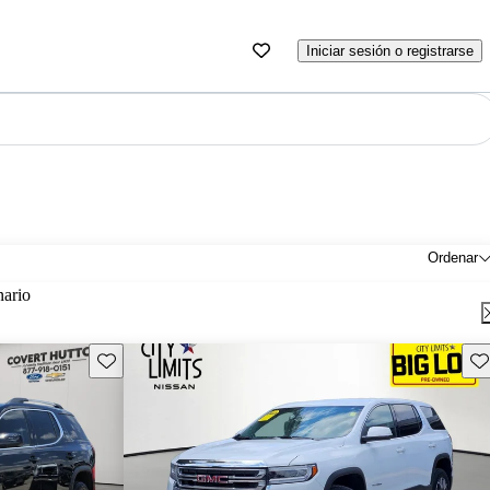
Iniciar sesión o registrarse
Ordenar
nario
Guarda este Aviso
Gu