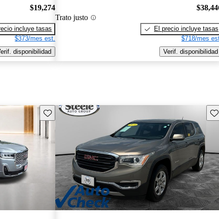
$19,274
$38,44
Trato justo
recio incluye tasas
El precio incluye tasas
$373/mes est.
$718/mes est
erif. disponibilidad
Verif. disponibilidad
Guarda este Aviso
Gu