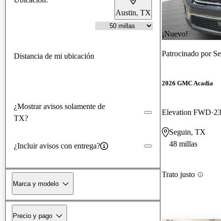
Austin, TX
¡Nuevo!
Patrocinado por
Se
Distancia de mi ubicación
2026 GMC Acadia
¿Mostrar avisos solamente de
Elevation FWD
23
TX?
Seguin, TX
48 millas
¿Incluir avisos con entrega?
Trato justo
Marca y modelo
Precio y pago