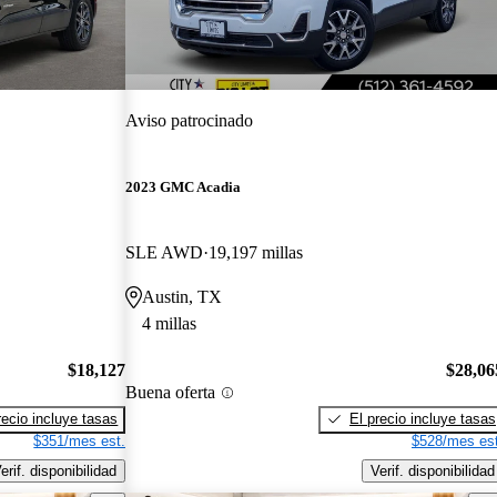
Aviso patrocinado
2023 GMC Acadia
SLE AWD
19,197 millas
Austin, TX
4 millas
$18,127
$28,06
Buena oferta
recio incluye tasas
El precio incluye tasas
$351/mes est.
$528/mes est
erif. disponibilidad
Verif. disponibilidad