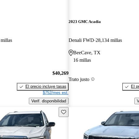
2023 GMC Acadia
millas
Denali FWD
28,134 millas
BeeCave, TX
16 millas
$40,269
Trato justo
El precio incluye tasas
El p
$752/mes est.
Verif. disponibilidad
V
Guarda este Aviso