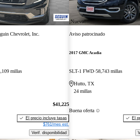
¡Nuevo!
guin Chevrolet, Inc.
Aviso patrocinado
2017 GMC Acadia
,109 millas
SLT-1 FWD
58,743 millas
Hutto, TX
24 millas
$41,225
Buena oferta
El precio incluye tasas
El p
$761/mes est.
Verif. disponibilidad
V