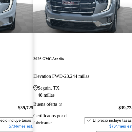
2026 GMC Acadia
Elevation FWD
23,244 millas
Seguin, TX
48 millas
Buena oferta
$39,725
$39,72
Certificados por el
recio incluye tasas
El precio incluye tasas
fabricante
$734/mes est.
$734/mes est