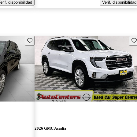
erif. disponibilidad
Verif. disponibilidad
Guarda este Aviso
Gu
2026 GMC Acadia