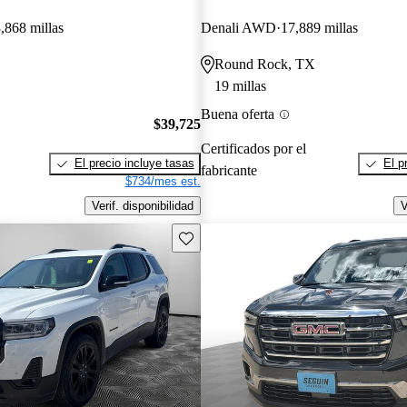
,868 millas
Denali AWD
17,889 millas
Round Rock, TX
19 millas
Buena oferta
$39,725
Certificados por el
El precio incluye tasas
El p
fabricante
$734/mes est.
Verif. disponibilidad
V
Guarda este Aviso