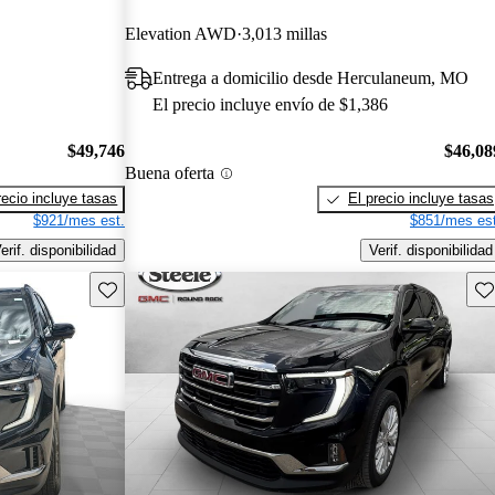
Elevation AWD
3,013 millas
Entrega a domicilio desde Herculaneum, MO
El precio incluye envío de $1,386
$49,746
$46,08
Buena oferta
recio incluye tasas
El precio incluye tasas
$921/mes est.
$851/mes est
erif. disponibilidad
Verif. disponibilidad
Guarda este Aviso
Gu