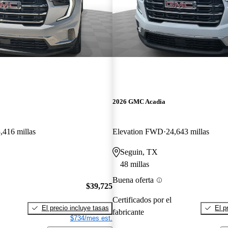
2026 GMC Acadia
,416 millas
Elevation FWD
24,643 millas
Seguin, TX
48 millas
Buena oferta
$39,725
Certificados por el
El precio incluye tasas
El p
fabricante
$734/mes est.