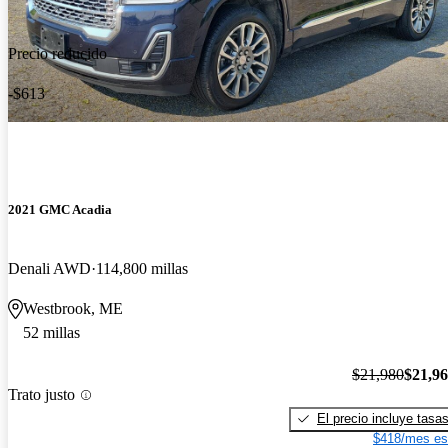
Precio reducido
-$613
2021 GMC Acadia
Denali AWD
114,800 millas
Westbrook, ME
52 millas
$21,980
$21,9
Trato justo
El precio incluye tasa
$418/mes es