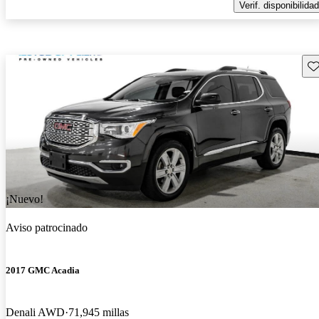
Verif. disponibilidad
Gu
¡Nuevo!
Aviso patrocinado
2017 GMC Acadia
Denali AWD
71,945 millas