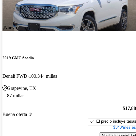
¡Nuevo!
2019 GMC Acadia
Denali FWD
100,344 millas
Grapevine, TX
87 millas
$17,8
Buena oferta
El precio incluye tasa
$340/mes es
Verif. disponibilidad