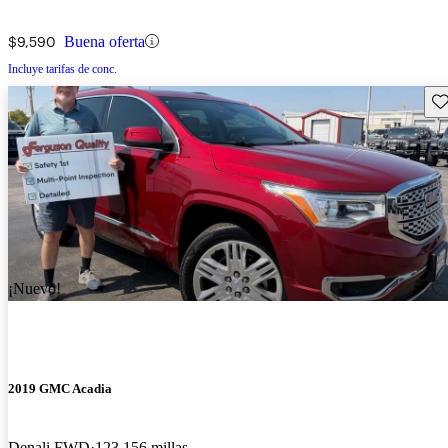
$9,590
Buena oferta
Incluye tarifas de conc.
Gu
¡Nuevo!
2019 GMC Acadia
Denali FWD
123,156 millas