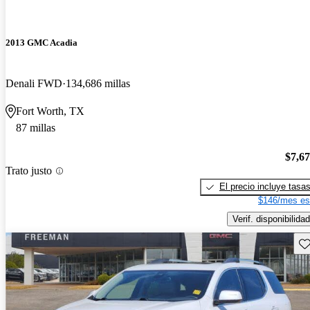
2013 GMC Acadia
Denali FWD
134,686 millas
Fort Worth, TX
87 millas
$7,6
Trato justo
El precio incluye tasa
$146/mes es
Verif. disponibilidad
Gu