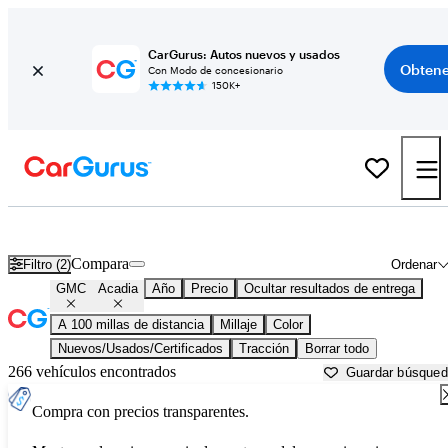
CarGurus: Autos nuevos y usados
Obtene
Con Modo de concesionario
150K+
GMC Acadia usados en venta cerca de
Ardmore, OK
Compara
Filtro (2)
Ordenar
GMC
Acadia
Año
Precio
Ocultar resultados de entrega
A 100 millas de distancia
Millaje
Color
Nuevos/Usados/Certificados
Tracción
Borrar todo
266 vehículos encontrados
Guardar búsque
Compra con precios transparentes.