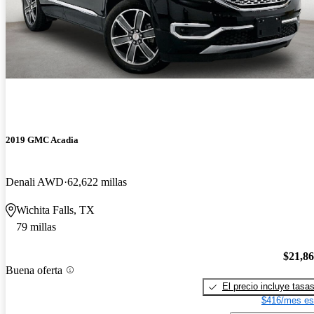
2019 GMC Acadia
Denali AWD
62,622 millas
Wichita Falls, TX
79 millas
$21,8
Buena oferta
El precio incluye tasa
$416/mes es