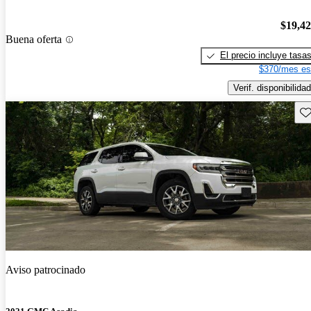
$19,4
Buena oferta
El precio incluye tasa
$370/mes es
Verif. disponibilidad
Gu
Aviso patrocinado