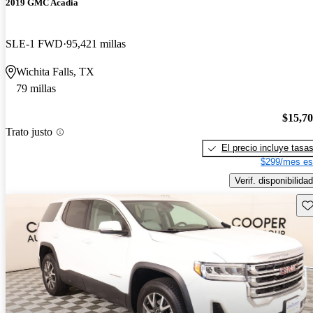
2019 GMC Acadia
SLE-1 FWD
95,421 millas
Wichita Falls, TX
79 millas
$15,7
Trato justo
El precio incluye tasa
$299/mes es
Verif. disponibilidad
Gu