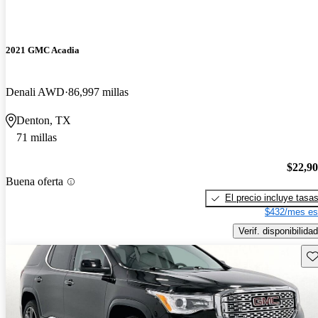
2021 GMC Acadia
Denali AWD
86,997 millas
Denton, TX
71 millas
$22,9
Buena oferta
El precio incluye tasa
$432/mes es
Verif. disponibilidad
Gu