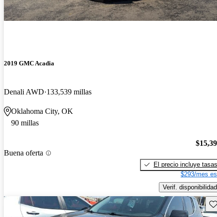
2019 GMC Acadia
Denali AWD
133,539 millas
Oklahoma City, OK
90 millas
$15,3
Buena oferta
El precio incluye tasa
$293/mes es
Verif. disponibilidad
Gu