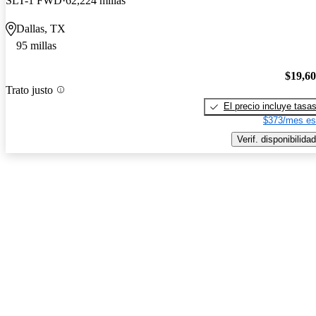
SLT-1 FWD
62,224 millas
Dallas, TX
95 millas
$19,6
Trato justo
El precio incluye tasa
$373/mes es
Verif. disponibilidad