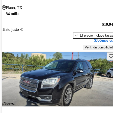
Plano, TX
84 millas
$19,9
Trato justo
El precio incluye tasa
$380/mes es
Verif. disponibilidad
Gu
¡Nuevo!