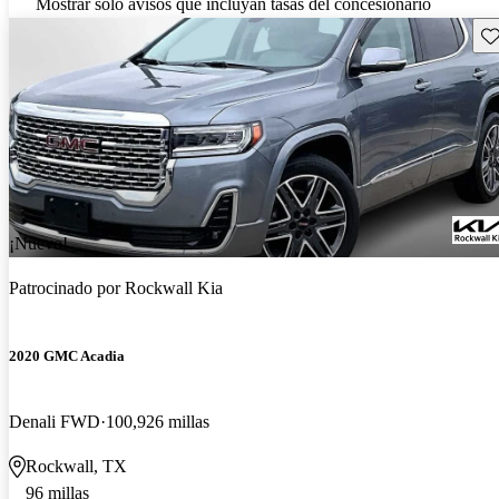
Mostrar solo avisos que incluyan tasas del concesionario
Gu
¡Nuevo!
Patrocinado por
Rockwall Kia
2020 GMC Acadia
Denali FWD
100,926 millas
Rockwall, TX
96 millas