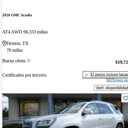
2020 GMC Acadia
AT4 AWD
96,333 millas
Denton, TX
70 millas
Buena oferta
$19,7
El precio incluye tasa
Certificados por terceros
$375/mes es
Verif. disponibilidad
Gu