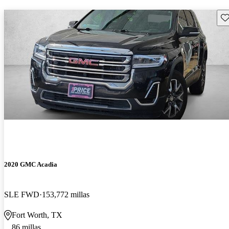
Gu
2020 GMC Acadia
SLE FWD
153,772 millas
Fort Worth, TX
86 millas