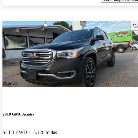
Gu
¡Nuevo!
2019 GMC Acadia
SLT-1 FWD
115,126 millas