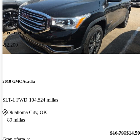
Precio reducido
-$2,200
2019 GMC Acadia
SLT-1 FWD
104,524 millas
Oklahoma City, OK
89 millas
$16,790
$14,5
Gran oferta