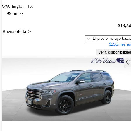
Arlington, TX
99 millas
$13,5
Buena oferta
El precio incluye tasa
$258/mes es
Verif. disponibilidad
Gu