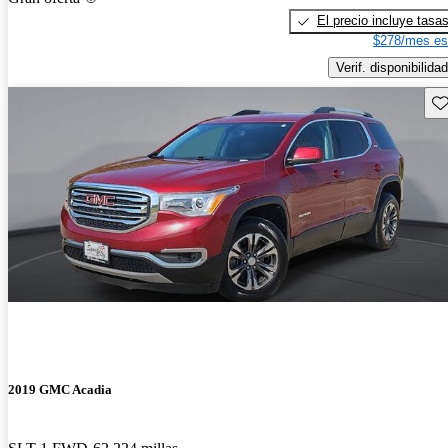
El precio incluye tasa
$278/mes es
Verif. disponibilidad
Gu
2019 GMC Acadia