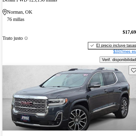
Norman, OK
76 millas
$17,6
Trato justo
El precio incluye tasa
$337/mes es
Verif. disponibilidad
Gu