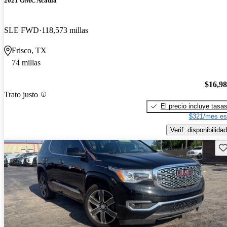
2021 GMC Acadia
SLE FWD
118,573 millas
Frisco, TX
74 millas
$16,9
Trato justo
El precio incluye tasa
$321/mes es
Verif. disponibilidad
Gu