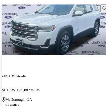
Gu
2023 GMC Acadia
SLT AWD
85,882 millas
McDonough, GA
97 millas