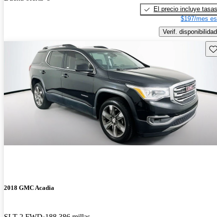
El precio incluye tasa
$197/mes es
Verif. disponibilidad
Gu
2018 GMC Acadia
SLT-2 FWD
188,386 millas