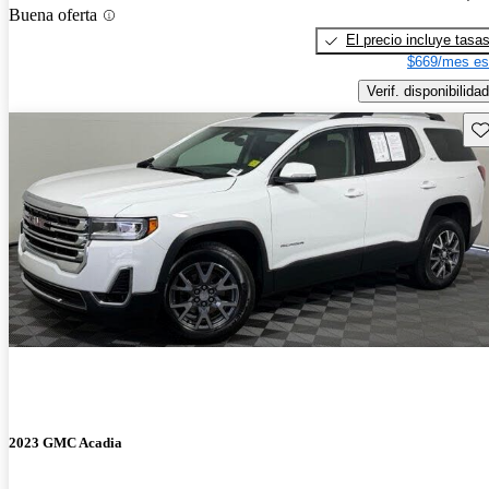
Buena oferta
El precio incluye tasa
$669/mes es
Verif. disponibilidad
Gu
2023 GMC Acadia