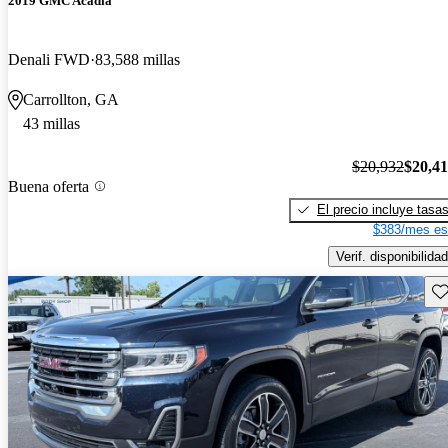
2019 GMC Acadia
Denali FWD
83,588 millas
Carrollton, GA
43 millas
$20,932
$20,4
Buena oferta
El precio incluye tasa
$383/mes es
Verif. disponibilidad
Gu