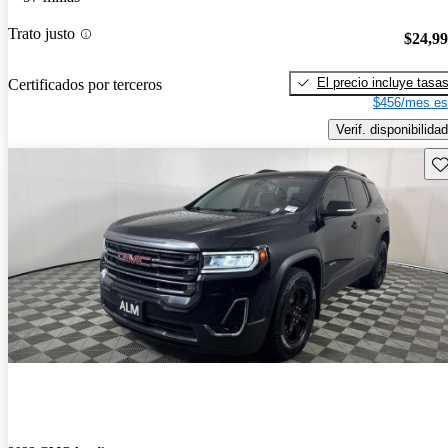
Trato justo
$24,9
El precio incluye tasa
Certificados por terceros
$456/mes es
Verif. disponibilidad
Gu