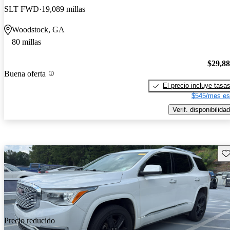
SLT FWD
19,089 millas
Woodstock, GA
80 millas
$29,8
Buena oferta
El precio incluye tasa
$545/mes es
Verif. disponibilidad
Gu
Precio reducido