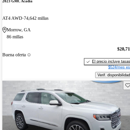
2023 GMC Acadia
AT4 AWD
74,642 millas
Morrow, GA
86 millas
$28,7
Buena oferta
El precio incluye tasa
$524/mes es
Verif. disponibilidad
Gu