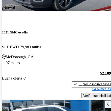
¡Nuevo!
2021 GMC Acadia
SLT FWD
79,983 millas
McDonough, GA
97 millas
$21,8
Buena oferta
El precio incluye tasa
$407/mes es
Verif. disponibilidad
Gu