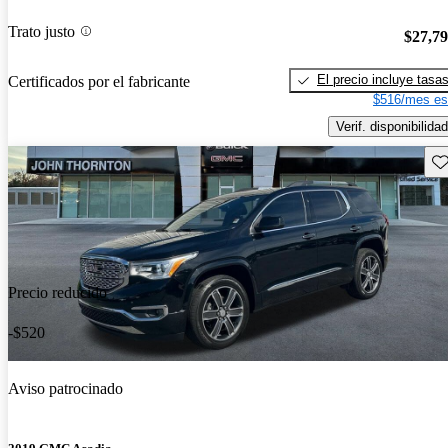
Trato justo
$27,7
El precio incluye tasa
Certificados por el fabricante
$516/mes es
Verif. disponibilidad
Gu
Precio reducido
-$520
Aviso patrocinado