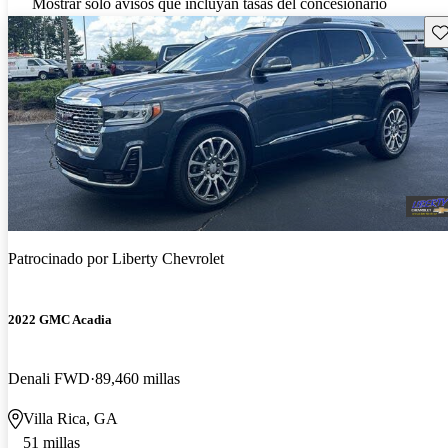
Mostrar solo avisos que incluyan tasas del concesionario
Gu
Patrocinado por
Liberty Chevrolet
2022 GMC Acadia
Denali FWD
89,460 millas
Villa Rica, GA
51 millas