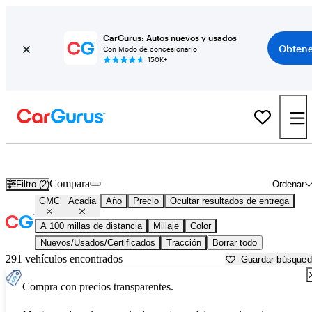
CarGurus: Autos nuevos y usados
Obtene
Con Modo de concesionario
150K+
GMC Acadia usados en venta cerca de
Anniston, AL
Compara
Filtro (2)
Ordenar
GMC
Acadia
Año
Precio
Ocultar resultados de entrega
A 100 millas de distancia
Millaje
Color
Nuevos/Usados/Certificados
Tracción
Borrar todo
291 vehículos encontrados
Guardar búsque
Compra con precios transparentes.