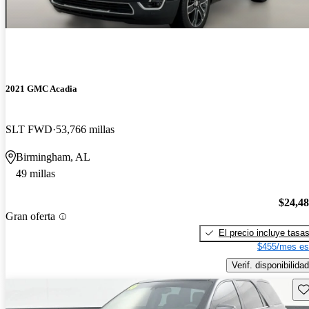
2021 GMC Acadia
SLT FWD
53,766 millas
Birmingham, AL
49 millas
$24,4
Gran oferta
El precio incluye tasa
$455/mes es
Verif. disponibilidad
Gu