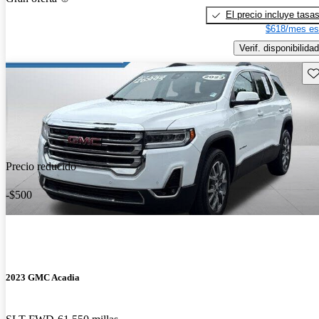
El precio incluye tasa
$618/mes es
Verif. disponibilidad
Gu
Precio reducido
-$500
2023 GMC Acadia