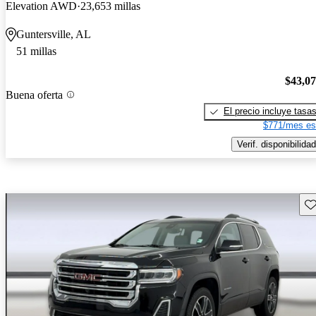
Elevation AWD
23,653 millas
Guntersville, AL
51 millas
$43,0
Buena oferta
El precio incluye tasa
$771/mes es
Verif. disponibilidad
Gu