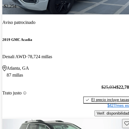
-$2,254
Aviso patrocinado
2019 GMC Acadia
Denali AWD
78,724 millas
Atlanta, GA
87 millas
$25,034
$22,7
Trato justo
El precio incluye tasa
$427/mes es
Verif. disponibilidad
Gu