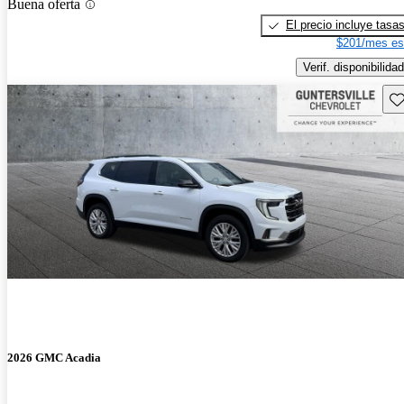
Buena oferta
El precio incluye tasa
$201/mes es
Verif. disponibilidad
Gu
2026 GMC Acadia