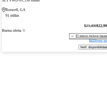
SLT FWD
61,550 millas
Roswell, GA
91 millas
$23,490
$22,9
Buena oferta
El precio incluye tasa
$420/mes es
Verif. disponibilidad