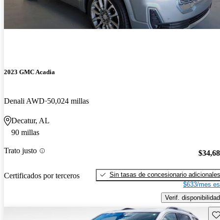
2023 GMC Acadia
Denali AWD
50,024 millas
Decatur, AL
90 millas
Trato justo
$34,6
Sin tasas de concesionario adicionale
Certificados por terceros
$633/mes es
Verif. disponibilidad
Gu