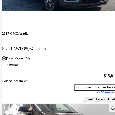
¡Nuevo!
2017 GMC Acadia
SLT-1 AWD
85,642 millas
Bethlehem, PA
7 millas
$15,8
Buena oferta
El precio incluye tasa
$305/mes es
Verif. disponibilidad
Gu