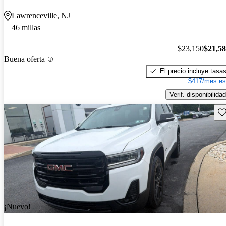
Lawrenceville, NJ
46 millas
$23,150
$21,5
Buena oferta
El precio incluye tasa
$417/mes es
Verif. disponibilidad
Gu
¡Nuevo!