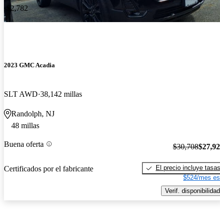
-$2,782
2023 GMC Acadia
SLT AWD
38,142 millas
Randolph, NJ
48 millas
Buena oferta
$30,708
$27,9
El precio incluye tasa
Certificados por el fabricante
$524/mes es
Verif. disponibilidad