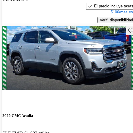
El precio incluye tasa
$106/mes es
Verif. disponibilidad
Gu
2020 GMC Acadia