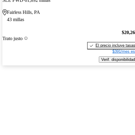
SLE FWD
61,892 millas
Fairless Hills, PA
43 millas
$20,2
Trato justo
El precio incluye tasa
$391/mes es
Verif. disponibilidad