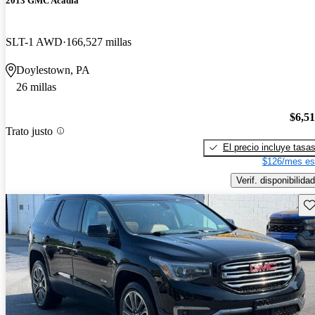
2013 GMC Acadia
SLT-1 AWD
166,527 millas
Doylestown, PA
26 millas
$6,5
Trato justo
El precio incluye tasa
$126/mes es
Verif. disponibilidad
Gu