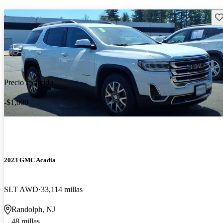
Gu
Precio reducido
-$1,000
2023 GMC Acadia
SLT AWD
33,114 millas
Randolph, NJ
48 millas