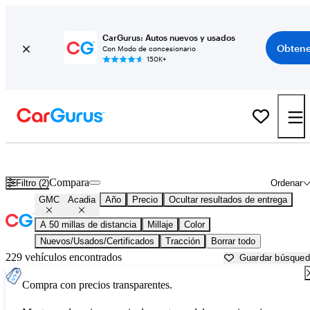
CarGurus: Autos nuevos y usados
Obtene
Con Modo de concesionario
150K+
GMC Acadia usados en venta cerca de
Allentown, PA
Compara
Filtro (2)
Ordenar
GMC
Acadia
Año
Precio
Ocultar resultados de entrega
A 50 millas de distancia
Millaje
Color
Nuevos/Usados/Certificados
Tracción
Borrar todo
229 vehículos encontrados
Guardar búsque
Compra con precios transparentes.