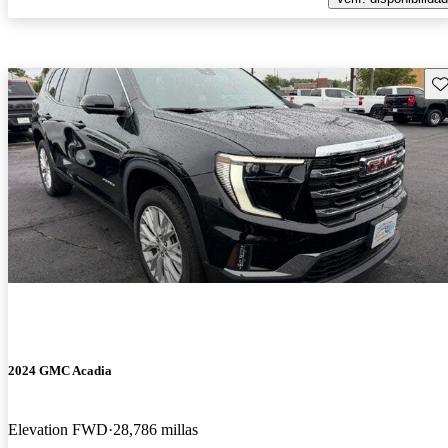
Gu
2024 GMC Acadia
Elevation FWD
28,786 millas