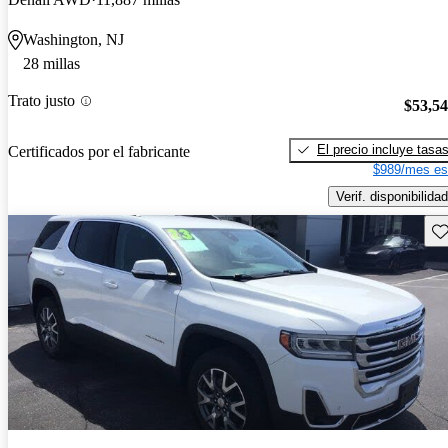
Washington, NJ
28 millas
Trato justo
$53,5
El precio incluye tasa
Certificados por el fabricante
$989/mes es
Verif. disponibilidad
Gu