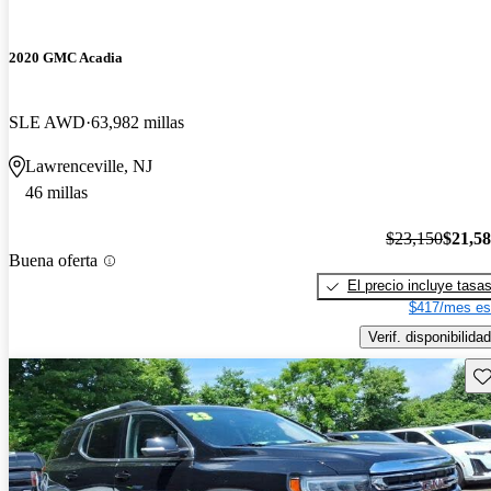
2020 GMC Acadia
SLE AWD
63,982 millas
Lawrenceville, NJ
46 millas
$23,150
$21,5
Buena oferta
El precio incluye tasa
$417/mes es
Verif. disponibilidad
Gu