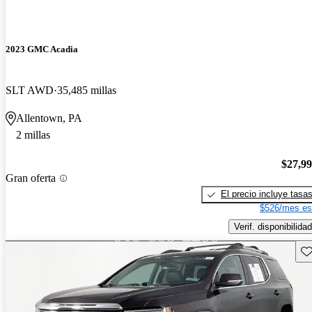
2023 GMC Acadia
SLT AWD
35,485 millas
Allentown, PA
2 millas
$27,9
Gran oferta
El precio incluye tasa
$526/mes es
Verif. disponibilidad
Gu