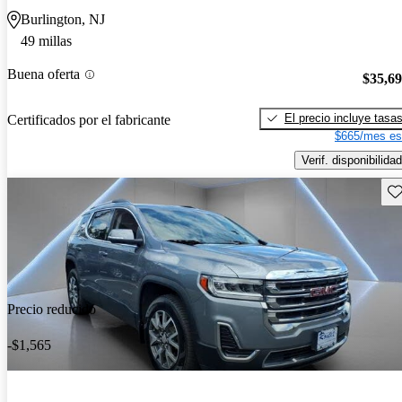
Burlington, NJ
49 millas
Buena oferta
$35,6
El precio incluye tasa
Certificados por el fabricante
$665/mes es
Verif. disponibilidad
Gu
Precio reducido
-$1,565