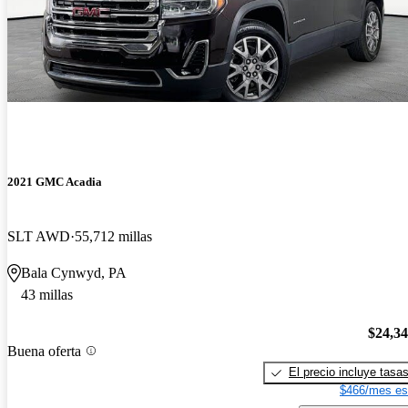
2021 GMC Acadia
SLT AWD
55,712 millas
Bala Cynwyd, PA
43 millas
$24,3
Buena oferta
El precio incluye tasa
$466/mes es