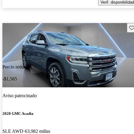
Verif. disponibilidad
Gu
Precio reducido
-$1,565
Aviso patrocinado
2020 GMC Acadia
SLE AWD
63,982 millas