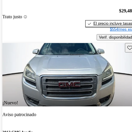
$29,4
Trato justo
El precio incluye tasa
$554/mes es
Verif. disponibilidad
Gu
¡Nuevo!
Aviso patrocinado