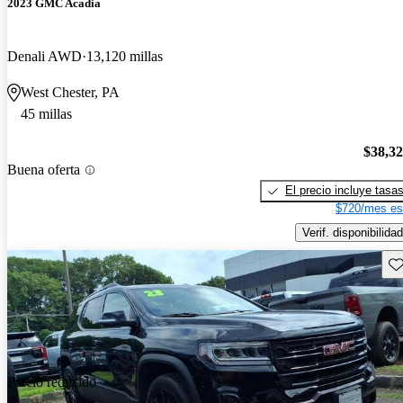
2023 GMC Acadia
Denali AWD
13,120 millas
West Chester, PA
45 millas
$38,3
Buena oferta
El precio incluye tasa
$720/mes es
Verif. disponibilidad
Gu
Precio reducido