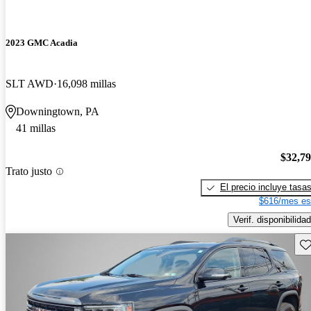
2023 GMC Acadia
SLT AWD
16,098 millas
Downingtown, PA
41 millas
$32,7
Trato justo
El precio incluye tasa
$616/mes es
Verif. disponibilidad
Gu