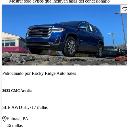
Mostrar solo avisos que incluyan tasas del concesionario
Gu
Patrocinado por
Rocky Ridge Auto Sales
2023 GMC Acadia
SLE AWD
31,717 millas
Ephrata, PA
46 millas