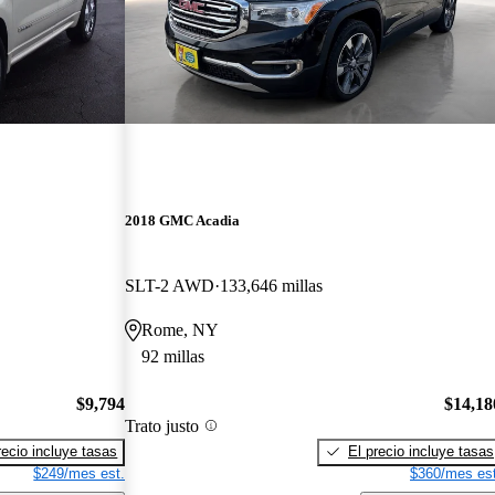
2018 GMC Acadia
SLT-2 AWD
133,646 millas
Rome, NY
92 millas
$9,794
$14,18
Trato justo
recio incluye tasas
El precio incluye tasas
$249/mes est.
$360/mes est