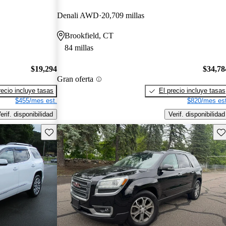
Denali AWD
20,709 millas
Brookfield, CT
84 millas
$19,294
$34,78
Gran oferta
recio incluye tasas
El precio incluye tasas
$455/mes est.
$820/mes est
erif. disponibilidad
Verif. disponibilidad
Guarda este Aviso
Gu