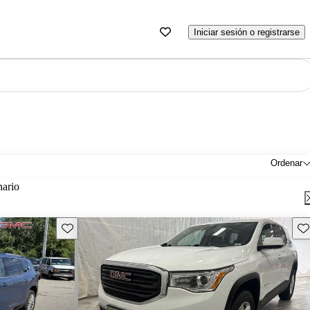
Iniciar sesión o registrarse
Ordenar
nario
Guarda este Aviso
Gu