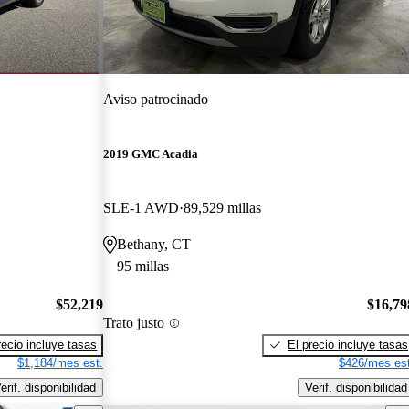
Aviso patrocinado
2019 GMC Acadia
SLE-1 AWD
89,529 millas
Bethany, CT
95 millas
$52,219
$16,79
Trato justo
recio incluye tasas
El precio incluye tasas
$1,184/mes est.
$426/mes est
erif. disponibilidad
Verif. disponibilidad