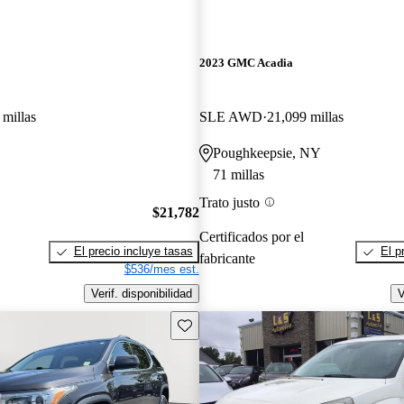
2023 GMC Acadia
 millas
SLE AWD
21,099 millas
Poughkeepsie, NY
71 millas
Trato justo
$21,782
Certificados por el
El precio incluye tasas
El p
fabricante
$536/mes est.
Verif. disponibilidad
V
Guarda este Aviso