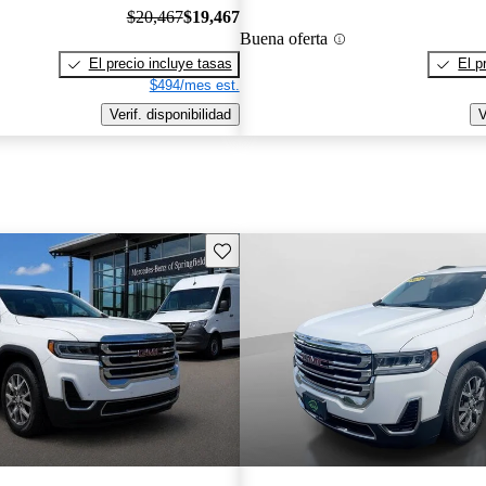
$20,467
$19,467
Buena oferta
El precio incluye tasas
El p
$494/mes est.
Verif. disponibilidad
V
Guarda este Aviso