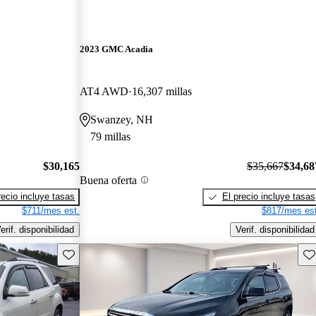
2023 GMC Acadia
AT4 AWD
16,307 millas
Swanzey, NH
79 millas
$30,165
$35,667
$34,68
Buena oferta
recio incluye tasas
El precio incluye tasas
$711/mes est.
$817/mes est
erif. disponibilidad
Verif. disponibilidad
Guarda este Aviso
Gu