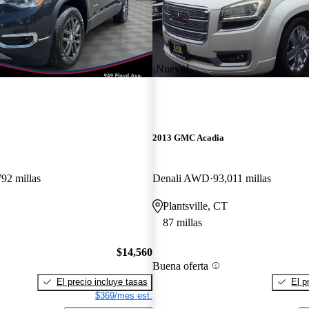
¡Nuevo!
2013 GMC Acadia
92 millas
Denali AWD
93,011 millas
Plantsville, CT
87 millas
$14,560
Buena oferta
El precio incluye tasas
El p
$369/mes est.