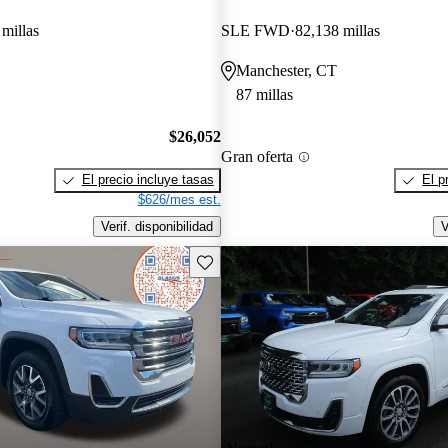
millas
SLE FWD
82,138 millas
Manchester, CT
87 millas
$26,052
Gran oferta
El precio incluye tasas
El p
$626/mes est.
Verif. disponibilidad
V
Guarda este Aviso