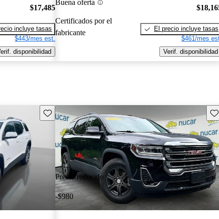
Buena oferta
$17,485
$18,16
Certificados por el
recio incluye tasas
El precio incluye tasas
fabricante
$443/mes est.
$461/mes est
erif. disponibilidad
Verif. disponibilidad
Guarda este Aviso
Gu
Precio reducido
-$980