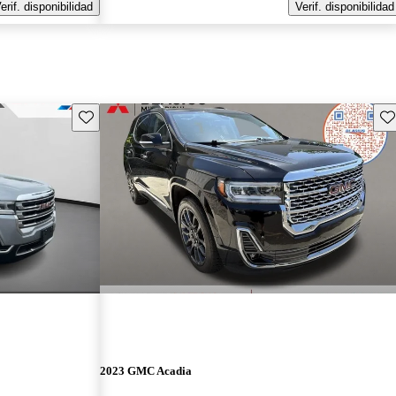
erif. disponibilidad
Verif. disponibilidad
Guarda este Aviso
Gu
2023 GMC Acadia