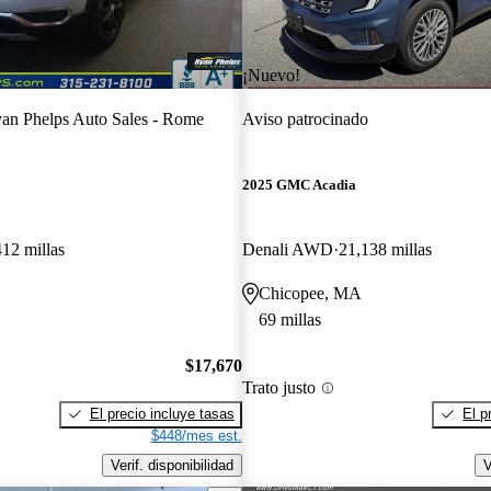
¡Nuevo!
an Phelps Auto Sales - Rome
Aviso patrocinado
2025 GMC Acadia
12 millas
Denali AWD
21,138 millas
Chicopee, MA
69 millas
$17,670
Trato justo
El precio incluye tasas
El p
$448/mes est.
Verif. disponibilidad
V