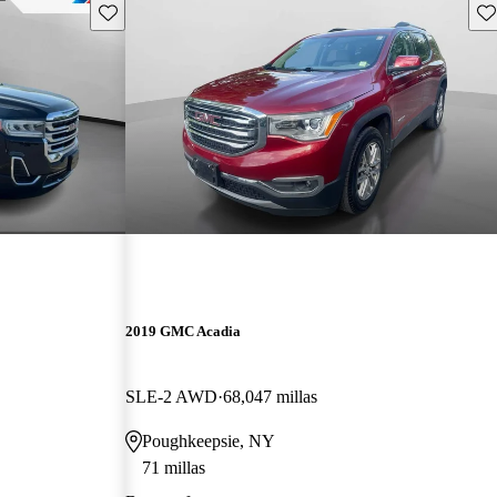
Guarda este Aviso
Gu
2019 GMC Acadia
SLE-2 AWD
68,047 millas
Poughkeepsie, NY
71 millas