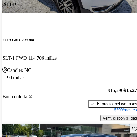
-$1,019
2019 GMC Acadia
SLT-1 FWD
114,706 millas
Candler, NC
90 millas
$16,290
$15,2
Buena oferta
El precio incluye tasa
$290/mes es
Verif. disponibilidad
Gu