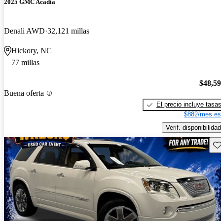
2025 GMC Acadia
Denali AWD
32,121 millas
Hickory, NC
77 millas
$48,5
Buena oferta
El precio incluye tasa
$882/mes es
Verif. disponibilidad
Gu