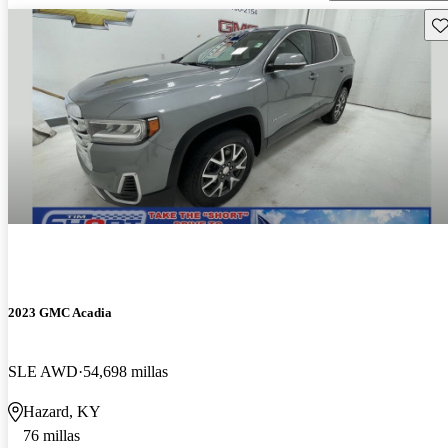
Gu
2023 GMC Acadia
SLE AWD
54,698 millas
Hazard, KY
76 millas