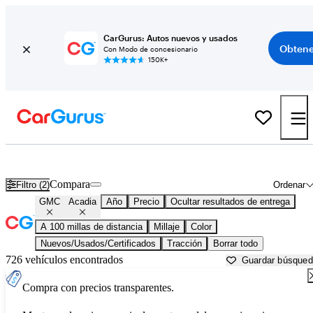
CarGurus: Autos nuevos y usados
Obtene
Con Modo de concesionario
150K+
GMC Acadia usados en venta cerca de
Abingdon, VA
Compara
Filtro (2)
Ordenar
GMC
Acadia
Año
Precio
Ocultar resultados de entrega
A 100 millas de distancia
Millaje
Color
Nuevos/Usados/Certificados
Tracción
Borrar todo
726 vehículos encontrados
Guardar búsque
Compra con precios transparentes.