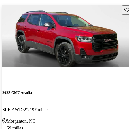
Gu
2023 GMC Acadia
SLE AWD
25,197 millas
Morganton, NC
69 millas