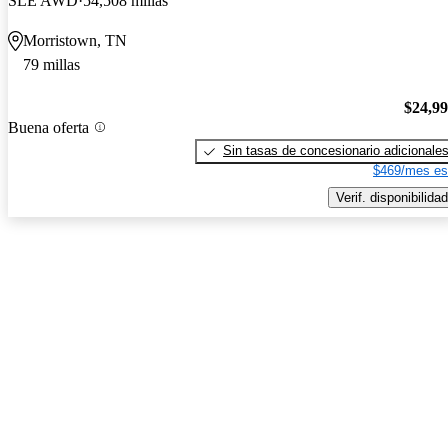
SLE AWD
54,508 millas
Morristown, TN
79 millas
$24,9
Buena oferta
Sin tasas de concesionario adicionale
$469/mes es
Verif. disponibilidad