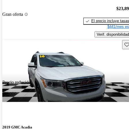
$23,8
Gran oferta
El precio incluye tasa
$441/mes es
Verif. disponibilidad
Gu
Precio reducido
-$2,000
2019 GMC Acadia