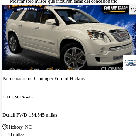
Mostrar solo avisos que incluyan tasas del concesionario
Gu
Patrocinado por
Cloninger Ford of Hickory
2011 GMC Acadia
Denali FWD
154,545 millas
Hickory, NC
78 millas