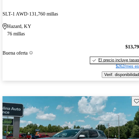
SLT-1 AWD
131,760 millas
Hazard, KY
76 millas
$13,7
Buena oferta
El precio incluye tasa
$262/mes es
Verif. disponibilidad
Gu