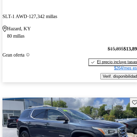
SLT-1 AWD
127,342 millas
Hazard, KY
80 millas
$15,895
$13,8
Gran oferta
El precio incluye tasa
$264/mes es
Verif. disponibilidad
Gu