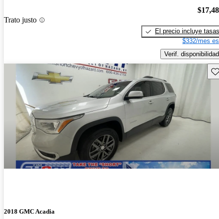
$17,4
Trato justo
El precio incluye tasa
$332/mes es
Verif. disponibilidad
Gu
2018 GMC Acadia