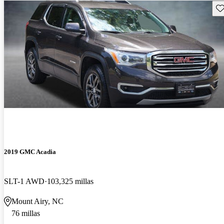
Gu
2019 GMC Acadia
SLT-1 AWD
103,325 millas
Mount Airy, NC
76 millas