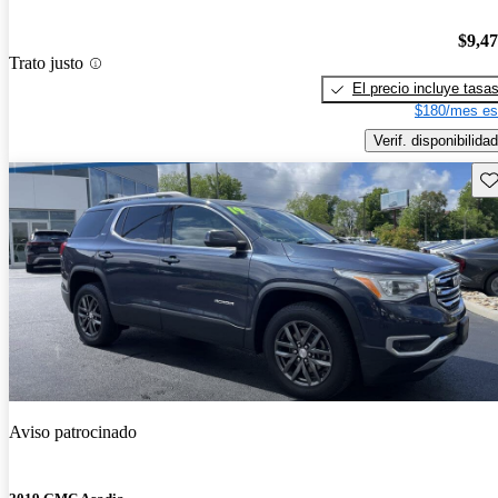
$9,4
Trato justo
El precio incluye tasa
$180/mes es
Verif. disponibilidad
Gu
Aviso patrocinado