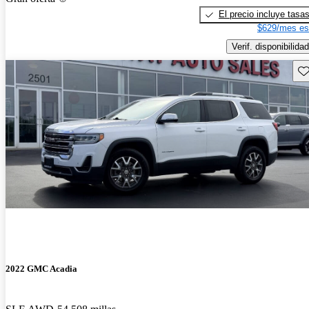
El precio incluye tasa
$629/mes es
Verif. disponibilidad
Gu
2022 GMC Acadia