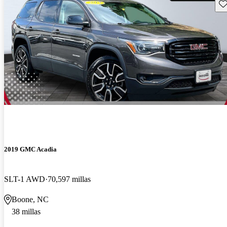
Gu
2019 GMC Acadia
SLT-1 AWD
70,597 millas
Boone, NC
38 millas