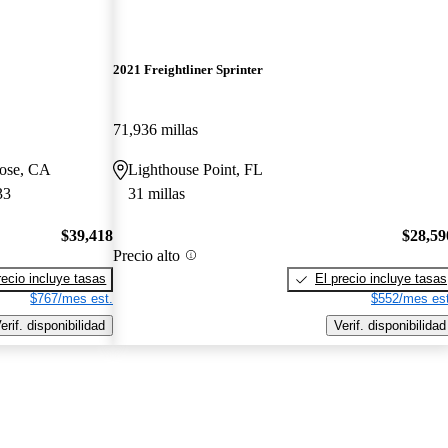
2021 Freightliner Sprinter
71,936 millas
Jose, CA
Lighthouse Point, FL
33
31 millas
$39,418
$28,59
Precio alto
recio incluye tasas
El precio incluye tasas
$767/mes est.
$552/mes est
erif. disponibilidad
Verif. disponibilidad