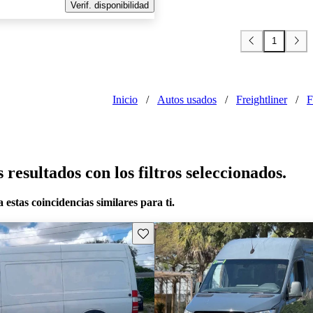
Verif. disponibilidad
1
Inicio
/
Autos usados
/
Freightliner
/
F
resultados con los filtros seleccionados.
 estas coincidencias similares para ti.
Guarda este Aviso