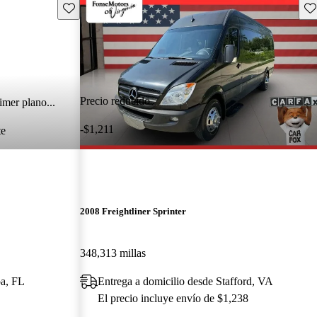
Guarda este Aviso
Gu
Precio reducido
imer plano...
-$1,211
te
2008 Freightliner Sprinter
348,313 millas
pa, FL
Entrega a domicilio desde Stafford, VA
El precio incluye envío de $1,238