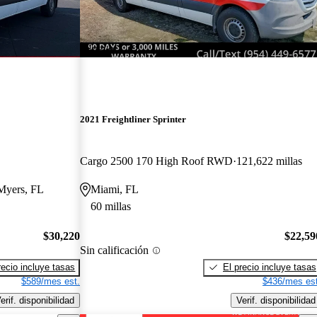
¡Nuevo!
2021 Freightliner Sprinter
Cargo 2500 170 High Roof RWD
121,622 millas
 Myers, FL
Miami, FL
60 millas
$30,220
$22,59
Sin calificación
recio incluye tasas
El precio incluye tasas
$589/mes est.
$436/mes est
erif. disponibilidad
Verif. disponibilidad