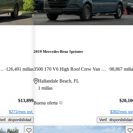
2019 Mercedes-Benz Sprinter
0 V6 High Roof Crew Van RWD
126,491 millas
3500 170 V6 High Roof Crew Van RWD
98,867 milla
Hallandale Beach, FL
1 millas
$13,899
$20,10
Buena oferta
$271/mes est.
$392/mes est
erif. disponibilidad
Verif. disponibilidad
Guarda este Aviso
Gu