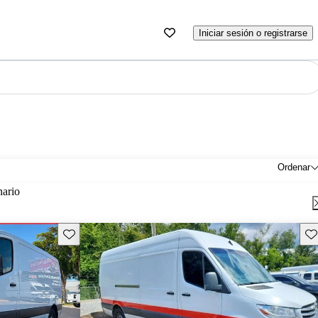
Iniciar sesión o registrarse
Ordenar
nario
Guarda este Aviso
Gu