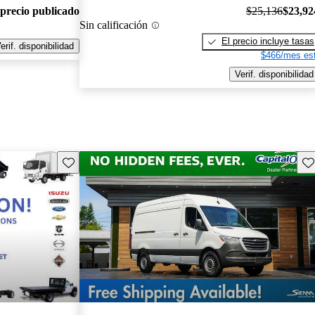
 precio publicado
$25,136
$23,92
Sin calificación
El precio incluye tasas
erif. disponibilidad
$466/mes est
Verif. disponibilidad
Guarda este Aviso
Gu