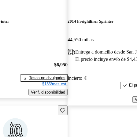
rinter
2014 Freightliner Sprinter
44,550 millas
Entrega a domicilio desde San 
El precio incluye envío de $4,4
$6,950
Incierto
Tasas no divulgadas
$136/mes est.
El p
Verif. disponibilidad
V
Guarda este Aviso