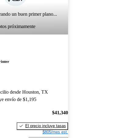
rando un buen primer plano...
otos próximamente
rinter
cilio desde Houston, TX
uye envío de $1,195
$41,340
El precio incluye tasas
$805/mes est.