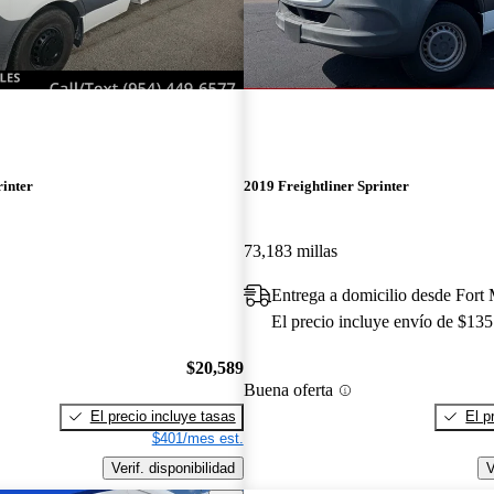
rinter
2019 Freightliner Sprinter
73,183 millas
Entrega a domicilio desde Fort
El precio incluye envío de $135
$20,589
Buena oferta
El precio incluye tasas
El p
$401/mes est.
Verif. disponibilidad
V