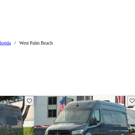
lorida
/
West Palm Beach
Guarda este Aviso
Gu