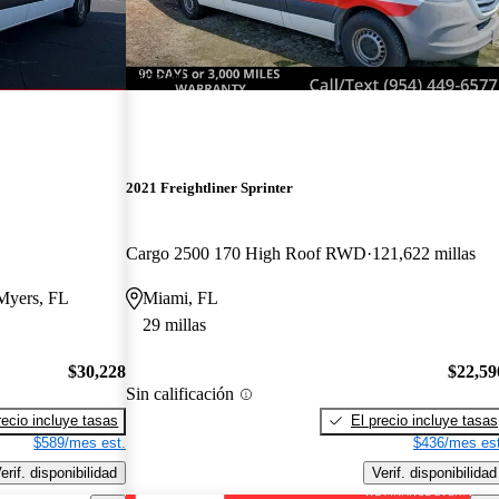
¡Nuevo!
2021 Freightliner Sprinter
Cargo 2500 170 High Roof RWD
121,622 millas
 Myers, FL
Miami, FL
29 millas
$30,228
$22,59
Sin calificación
recio incluye tasas
El precio incluye tasas
$589/mes est.
$436/mes est
erif. disponibilidad
Verif. disponibilidad