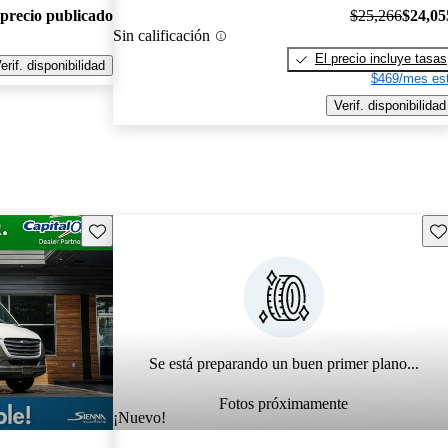
 precio publicado
$25,266
$24,05
Sin calificación
El precio incluye tasas
erif. disponibilidad
$469/mes est
Verif. disponibilidad
Guarda este Aviso
Gu
Se está preparando un buen primer plano...
Fotos próximamente
¡Nuevo!