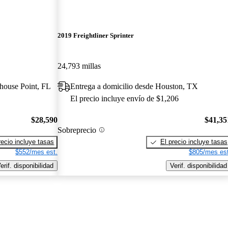
2019 Freightliner Sprinter
24,793 millas
thouse Point, FL
Entrega a domicilio desde Houston, TX
El precio incluye envío de $1,206
$28,590
$41,35
Sobreprecio
recio incluye tasas
El precio incluye tasas
$552/mes est.
$805/mes est
erif. disponibilidad
Verif. disponibilidad