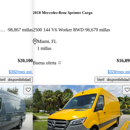
2018 Mercedes-Benz Sprinter Cargo
3500 170 V6 High Roof Crew Van RWD
98,867 millas
2500 144 V6 Worker RWD
96,679 millas
Miami, FL
1 millas
$20,100
$16,89
Buena oferta
$392/mes est.
$329/mes est
erif. disponibilidad
Verif. disponibilidad
Guarda este Aviso
Gu