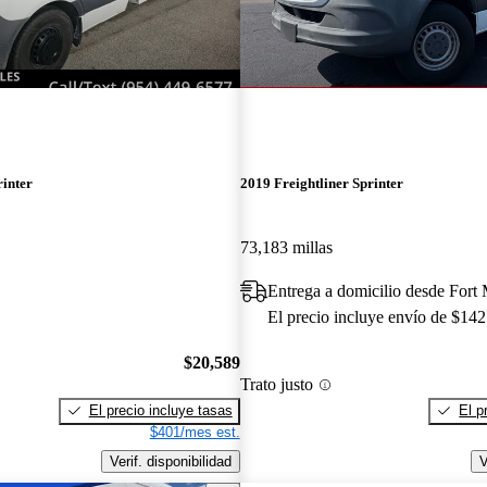
rinter
2019 Freightliner Sprinter
73,183 millas
Entrega a domicilio desde Fort
El precio incluye envío de $142
$20,589
Trato justo
El precio incluye tasas
El p
$401/mes est.
Verif. disponibilidad
V