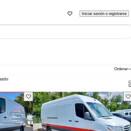
Iniciar sesión o registrarse
Ordenar
nario
Guarda este Aviso
Gu