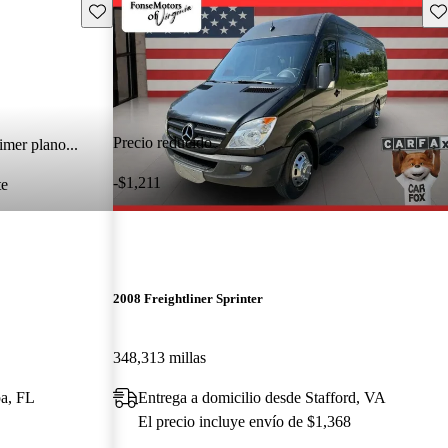
Guarda este Aviso
Gu
Precio reducido
imer plano...
-$1,211
te
2008 Freightliner Sprinter
348,313 millas
pa, FL
Entrega a domicilio desde Stafford, VA
El precio incluye envío de $1,368