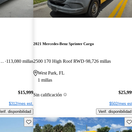
2021 Mercedes-Benz Sprinter Cargo
0 V6 High Roof Crew Van RWD
113,080 millas
2500 170 High Roof RWD
98,726 millas
West Park, FL
1 millas
$15,999
$25,99
Sin calificación
$312/mes est.
$502/mes est
erif. disponibilidad
Verif. disponibilidad
Guarda este Aviso
Gu