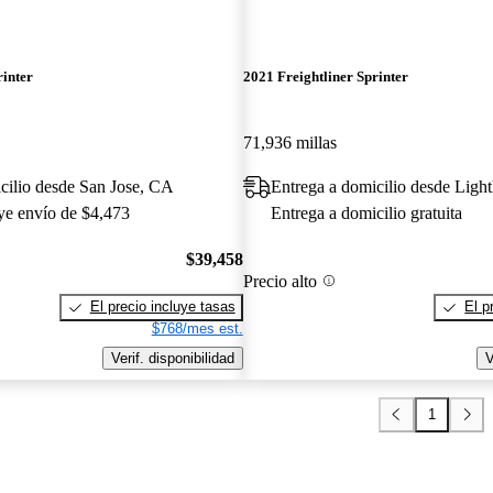
rinter
2021 Freightliner Sprinter
71,936 millas
cilio desde San Jose, CA
Entrega a domicilio desde Ligh
uye envío de $4,473
Entrega a domicilio gratuita
$39,458
Precio alto
El precio incluye tasas
El p
$768/mes est.
Verif. disponibilidad
V
1