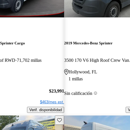
Sprinter Cargo
2019 Mercedes-Benz Sprinter
oof RWD
71,702 millas
3500 17
Hollywood, FL
1 millas
$23,991
Sin calificación
$463/mes est.
Verif. disponibilidad
V
Guarda este Aviso