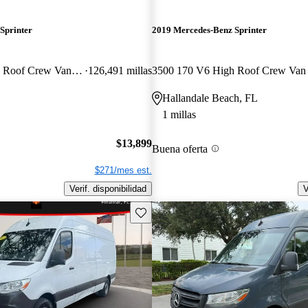
Sprinter
2019 Mercedes-Benz Sprinter
3500 170 V6 High Roof Crew Van RWD
126,491 millas
Hallandale Beach, FL
1 millas
$13,899
Buena oferta
$271/mes est.
Verif. disponibilidad
V
Guarda este Aviso