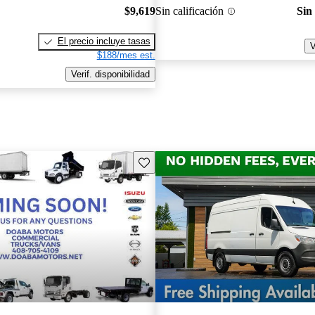
$9,619
Sin calificación
Sin
El precio incluye tasas
V
$188/mes est.
Verif. disponibilidad
Guarda este Aviso