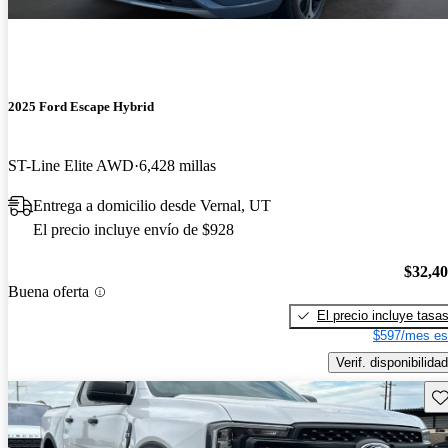
2025 Ford Escape Hybrid
ST-Line Elite AWD
6,428 millas
Entrega a domicilio desde Vernal, UT
El precio incluye envío de $928
$32,4
Buena oferta
El precio incluye tasa
$597/mes es
Verif. disponibilidad
Gu