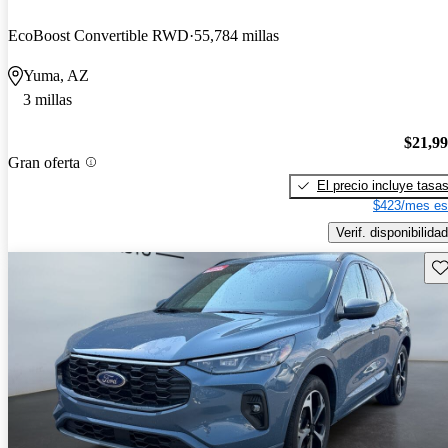
EcoBoost Convertible RWD
55,784 millas
Yuma, AZ
3 millas
$21,9
Gran oferta
El precio incluye tasa
$423/mes es
Verif. disponibilidad
Gu