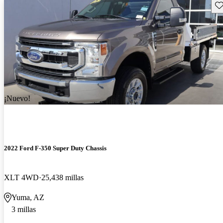
Gu
¡Nuevo!
2022 Ford F-350 Super Duty Chassis
XLT 4WD
25,438 millas
Yuma, AZ
3 millas