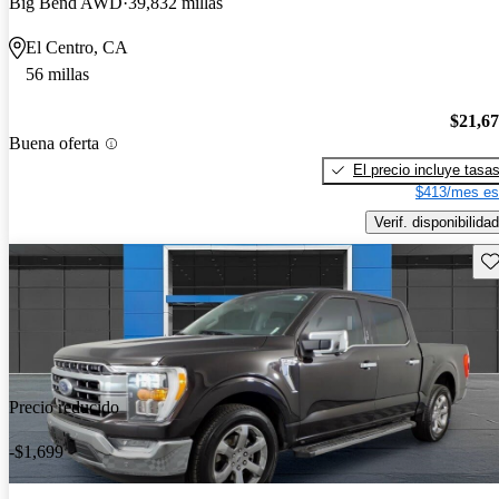
Big Bend AWD
39,832 millas
El Centro, CA
56 millas
$21,6
Buena oferta
El precio incluye tasa
$413/mes es
Verif. disponibilidad
Gu
Precio reducido
-$1,699