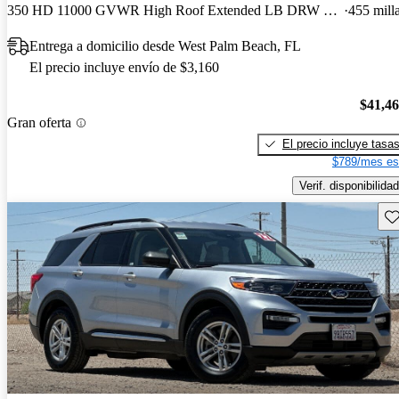
350 HD 11000 GVWR High Roof Extended LB DRW RWD
455 mill
Entrega a domicilio desde West Palm Beach, FL
El precio incluye envío de $3,160
$41,4
Gran oferta
El precio incluye tasa
$789/mes es
Verif. disponibilidad
Gu