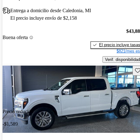
Entrega a domicilio desde Caledonia, MI
El precio incluye envío de $2,158
$43,8
Buena oferta
El precio incluye tasa
$821/mes es
Verif. disponibilidad
Gu
Precio reducido
-$1,589