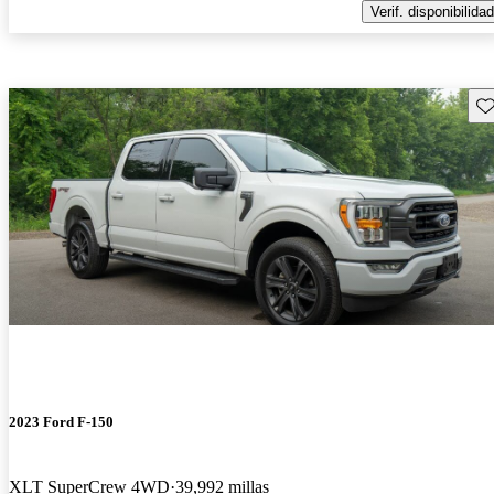
Verif. disponibilidad
Gu
2023 Ford F-150
XLT SuperCrew 4WD
39,992 millas