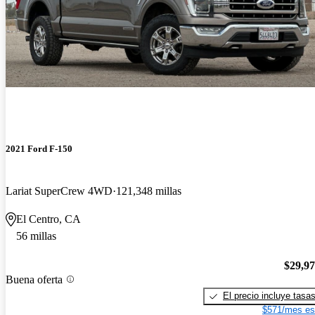
2021 Ford F-150
Lariat SuperCrew 4WD
121,348 millas
El Centro, CA
56 millas
$29,9
Buena oferta
El precio incluye tasa
$571/mes es