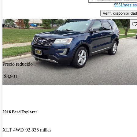
$551/mes es
Verif. disponibilidad
Gu
Precio reducido
-$3,901
2016 Ford Explorer
XLT 4WD
92,835 millas