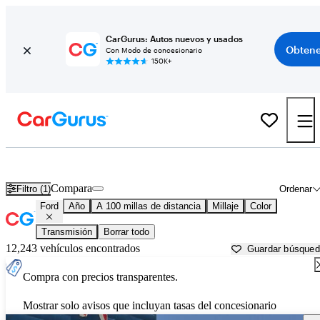
CarGurus: Autos nuevos y usados
Obtene
Con Modo de concesionario
150K+
Autos Ford usados en venta cerca de
Yuma, AZ
Compara
Filtro (1)
Ordenar
Ford
Año
A 100 millas de distancia
Millaje
Color
Transmisión
Borrar todo
12,243 vehículos encontrados
Guardar búsque
Compra con precios transparentes.
Mostrar solo avisos que incluyan tasas del concesionario