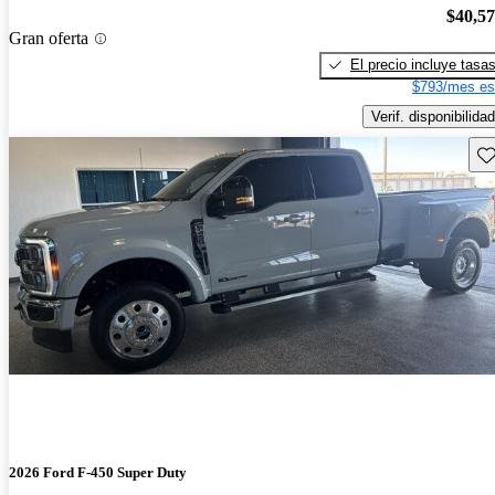
$40,5
Gran oferta
El precio incluye tasa
$793/mes es
Verif. disponibilidad
Gu
2026 Ford F-450 Super Duty