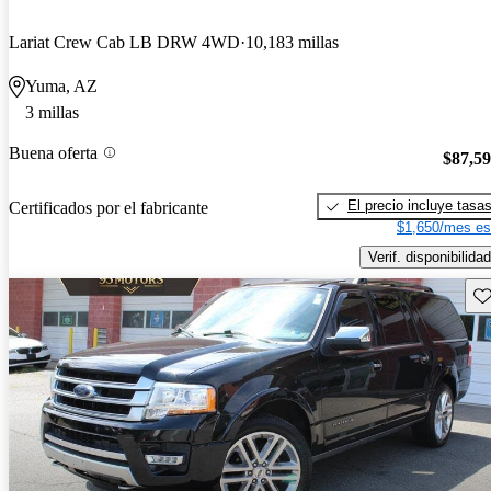
Lariat Crew Cab LB DRW 4WD
10,183 millas
Yuma, AZ
3 millas
Buena oferta
$87,5
El precio incluye tasa
Certificados por el fabricante
$1,650/mes es
Verif. disponibilidad
Gu