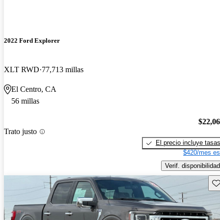
2022 Ford Explorer
XLT RWD
77,713 millas
El Centro, CA
56 millas
$22,0
Trato justo
El precio incluye tasa
$420/mes es
Verif. disponibilidad
Gu