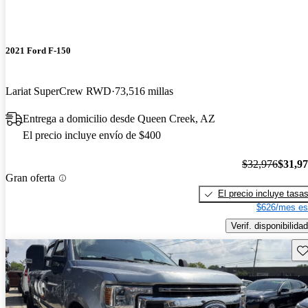
2021 Ford F-150
Lariat SuperCrew RWD
73,516 millas
Entrega a domicilio desde Queen Creek, AZ
El precio incluye envío de $400
$32,976
$31,9
Gran oferta
El precio incluye tasa
$626/mes es
Verif. disponibilidad
Gu