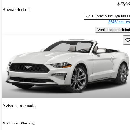
$27,6
Buena oferta
El precio incluye tasa
$545/mes es
Verif. disponibilidad
Gu
Aviso patrocinado
2023 Ford Mustang