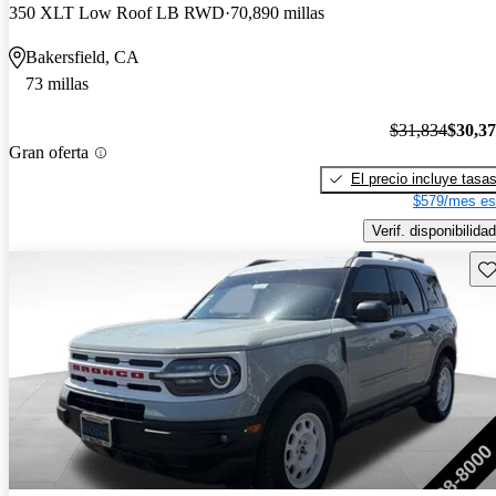
350 XLT Low Roof LB RWD
70,890 millas
Bakersfield, CA
73 millas
$31,834
$30,3
Gran oferta
El precio incluye tasa
$579/mes es
Verif. disponibilidad
Gu