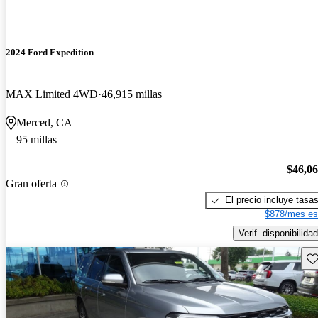
2024 Ford Expedition
MAX Limited 4WD
46,915 millas
Merced, CA
95 millas
$46,0
Gran oferta
El precio incluye tasa
$878/mes es
Verif. disponibilidad
Gu