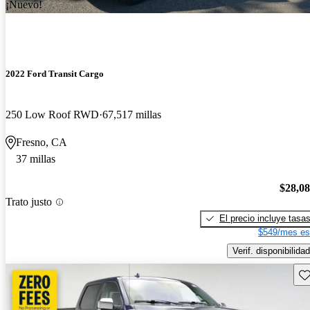
¡Nuevo!
2022 Ford Transit Cargo
250 Low Roof RWD
67,517 millas
Fresno, CA
37 millas
$28,0
Trato justo
El precio incluye tasa
$549/mes es
Verif. disponibilidad
Gu