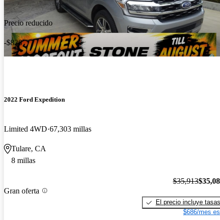
Precio reducido
-$828
2022 Ford Expedition
Limited 4WD
67,303 millas
Tulare, CA
8 millas
$35,913
$35,0
Gran oferta
El precio incluye tasa
$686/mes es