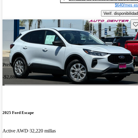
$640/mes es
Verif. disponibilidad
Gu
Precio reducido
-$2,889
2025 Ford Escape
Active AWD
32,220 millas