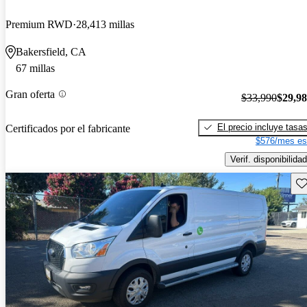
Premium RWD
28,413 millas
Bakersfield, CA
67 millas
Gran oferta
$33,990
$29,9
El precio incluye tasa
Certificados por el fabricante
$576/mes es
Verif. disponibilidad
Gu