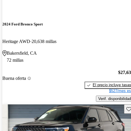
2024 Ford Bronco Sport
Heritage AWD
20,638 millas
Bakersfield, CA
72 millas
$27,6
Buena oferta
El precio incluye tasa
$527/mes es
Verif. disponibilidad
Gu