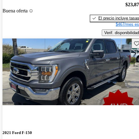
$23,8
Buena oferta
El precio incluye tasa
$467/mes es
Verif. disponibilidad
Gu
2021 Ford F-150