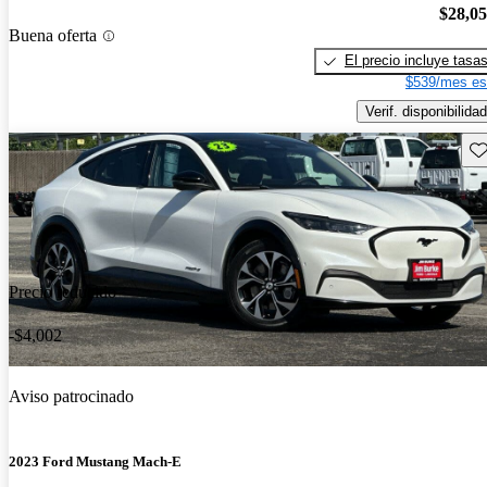
$28,0
Buena oferta
El precio incluye tasa
$539/mes es
Verif. disponibilidad
Gu
Precio reducido
-$4,002
Aviso patrocinado
2023 Ford Mustang Mach-E