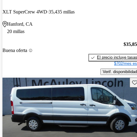
XLT SuperCrew 4WD
35,435 millas
Hanford, CA
20 millas
$35,8
Buena oferta
El precio incluye tasa
$702/mes es
Verif. disponibilidad
Gu