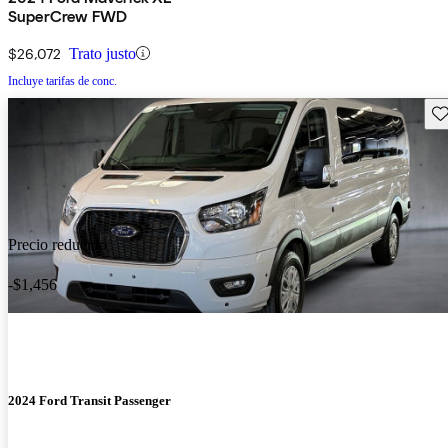
SuperCrew FWD
$26,072
Trato justo
Incluye tarifas de conc.
Gu
Precio reducido
-$1,456
2024 Ford Transit Passenger