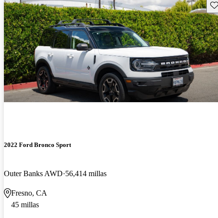
Gu
2022 Ford Bronco Sport
Outer Banks AWD
56,414 millas
Fresno, CA
45 millas