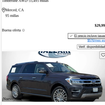
Timberline AWD
55,495 millas
Merced, CA
95 millas
$29,9
Buena oferta
El precio incluye tasa
$576/mes es
Verif. disponibilidad
Gu
¡Nuevo!