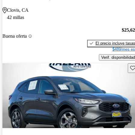
Clovis, CA
42 millas
$25,6
Buena oferta
El precio incluye tasa
$489/mes es
Verif. disponibilidad
Gu