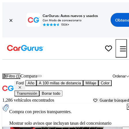
CarGurus: Autos nuevos y usados
Obtene
Con Modo de concesionario
150K+
Autos Ford usados en venta cerca de
Visalia, CA
Compara
Filtro (1)
Ordenar
Ford
Año
A 100 millas de distancia
Millaje
Color
Transmisión
Borrar todo
1,286 vehículos encontrados
Guardar búsque
Compra con precios transparentes.
Mostrar solo avisos que incluyan tasas del concesionario