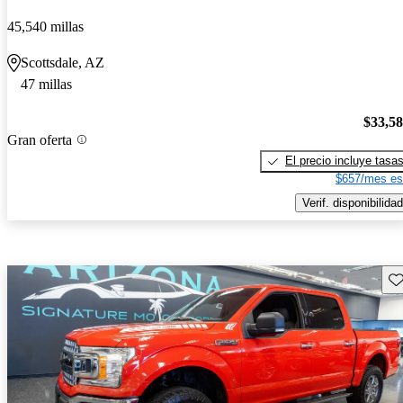
45,540 millas
Scottsdale, AZ
47 millas
$33,5
Gran oferta
El precio incluye tasa
$657/mes es
Verif. disponibilidad
Gu