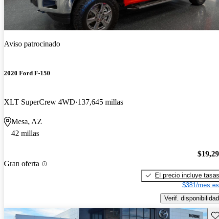
Aviso patrocinado
2020 Ford F-150
XLT SuperCrew 4WD
137,645 millas
Mesa, AZ
42 millas
$19,2
Gran oferta
El precio incluye tasa
$381/mes es
Verif. disponibilidad
Gu