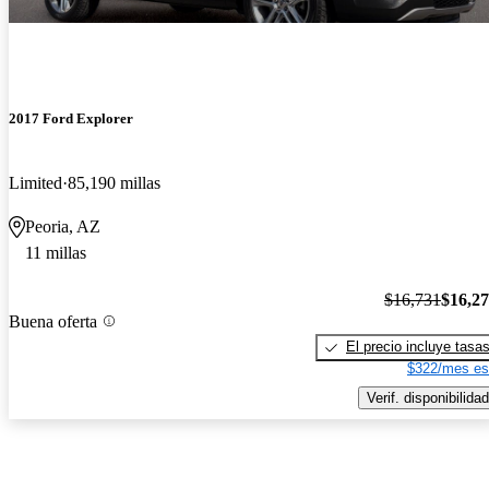
2017 Ford Explorer
Limited
85,190 millas
Peoria, AZ
11 millas
$16,731
$16,2
Buena oferta
El precio incluye tasa
$322/mes es
Verif. disponibilidad