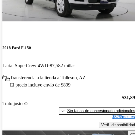
2018 Ford F-150
Lariat SuperCrew 4WD
87,582 millas
Transferencia a la tienda a Tolleson, AZ
El precio incluye envío de $899
$31,8
Trato justo
Sin tasas de concesionario adicionale
$626/mes es
Verif. disponibilidad
Gu