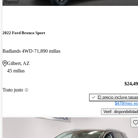
¡Nuevo!
2022 Ford Bronco Sport
Badlands 4WD
71,890 millas
Gilbert, AZ
45 millas
$24,4
Trato justo
El precio incluye tasa
$479/mes es
Verif. disponibilidad
Gu