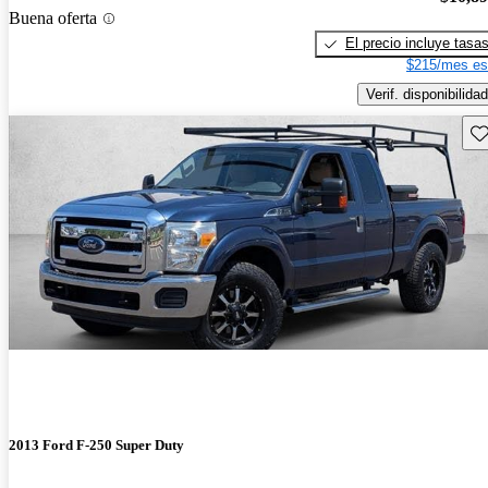
Buena oferta
El precio incluye tasa
$215/mes es
Verif. disponibilidad
Gu
2013 Ford F-250 Super Duty