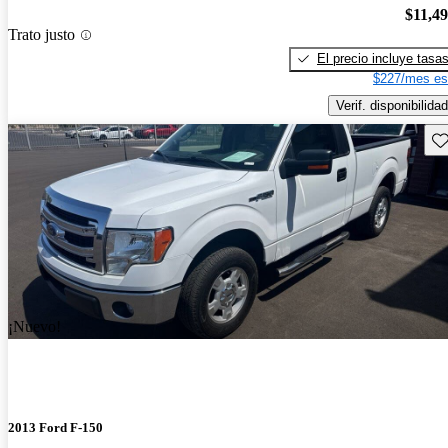
$11,4
Trato justo
El precio incluye tasa
$227/mes es
Verif. disponibilidad
Gu
¡Nuevo!
2013 Ford F-150