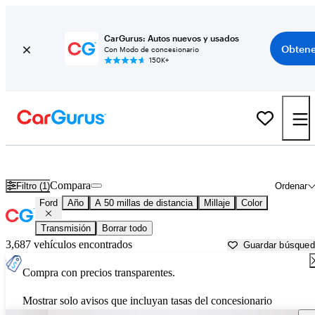
CarGurus: Autos nuevos y usados
Obtene
Con Modo de concesionario
150K+
Autos Ford usados en venta cerca de
Surprise, AZ
Compara
Filtro (1)
Ordenar
Ford
Año
A 50 millas de distancia
Millaje
Color
Transmisión
Borrar todo
3,687 vehículos encontrados
Guardar búsque
Compra con precios transparentes.
Mostrar solo avisos que incluyan tasas del concesionario