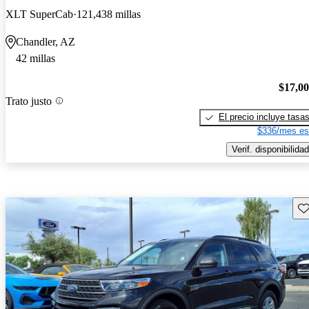
XLT SuperCab
121,438 millas
Chandler, AZ
42 millas
$17,0
Trato justo
El precio incluye tasa
$336/mes es
Verif. disponibilidad
Gu