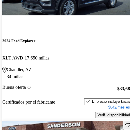
2024 Ford Explorer
XLT AWD
17,650 millas
Chandler, AZ
34 millas
Buena oferta
$33,6
El precio incluye tasa
Certificados por el fabricante
$642/mes es
Verif. disponibilidad
Gu