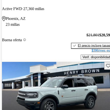
Active FWD
27,360 millas
Phoenix, AZ
23 millas
$21,801
$20,5
Buena oferta
El precio incluye tasa
$396/mes es
Verif. disponibilidad
Gu