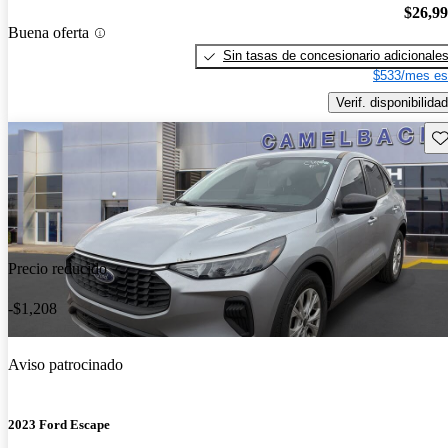
$26,9
Buena oferta
Sin tasas de concesionario adicionale
$533/mes es
Verif. disponibilidad
Gu
Precio reducido
-$1,208
Aviso patrocinado
2023 Ford Escape