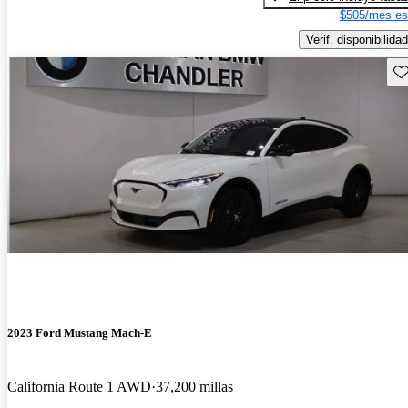
$505/mes es
Verif. disponibilidad
Gu
2023 Ford Mustang Mach-E
California Route 1 AWD
37,200 millas