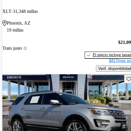
XLT
31,348 millas
Phoenix, AZ
19 millas
$21,0
Trato justo
El precio incluye tasa
$417/mes es
Verif. disponibilidad
Gu
Precio reducido
-$453