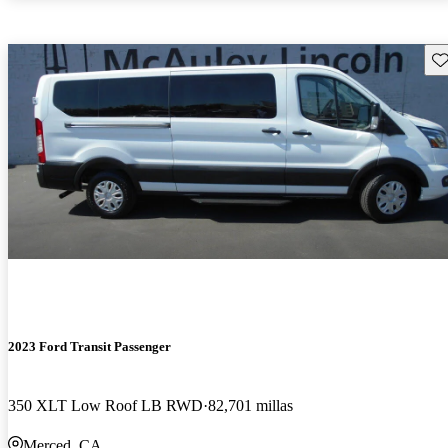
Gu
2023 Ford Transit Passenger
350 XLT Low Roof LB RWD
82,701 millas
Merced, CA