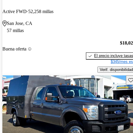
Active FWD
52,258 millas
San Jose, CA
57 millas
$18,0
Buena oferta
El precio incluye tasa
$345/mes es
Verif. disponibilidad
Gu