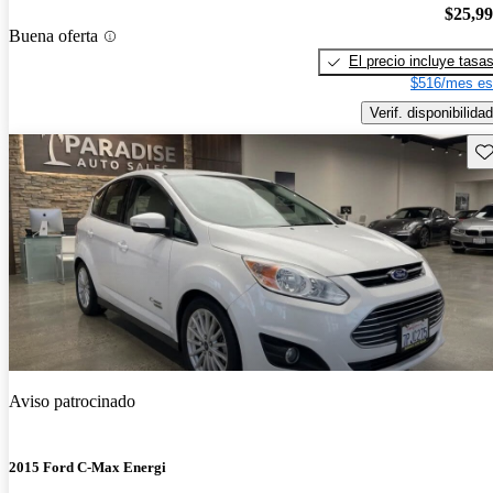
$25,9
Buena oferta
El precio incluye tasa
$516/mes es
Verif. disponibilidad
Gu
Aviso patrocinado
2015 Ford C-Max Energi