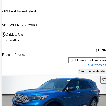
2020 Ford Fusion Hybrid
SE FWD
61,268 millas
Oakley, CA
25 millas
$15,9
Buena oferta
El precio incluye tasa
$317/mes es
Verif. disponibilidad
Gu