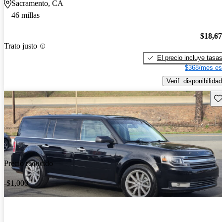
Sacramento, CA
46 millas
$18,6
Trato justo
El precio incluye tasa
$368/mes es
Verif. disponibilidad
Gu
Precio reducido
-$1,000