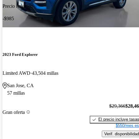
Precio reducido
-$985
2023 Ford Explorer
Limited AWD
43,504 millas
San Jose, CA
57 millas
$29,366
$28,4
Gran oferta
El precio incluye tasa
$550/mes es
Verif. disponibilidad