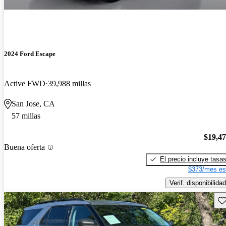
2024 Ford Escape
Active FWD
39,988 millas
San Jose, CA
57 millas
$19,4
Buena oferta
El precio incluye tasa
$373/mes es
Verif. disponibilidad
Gu