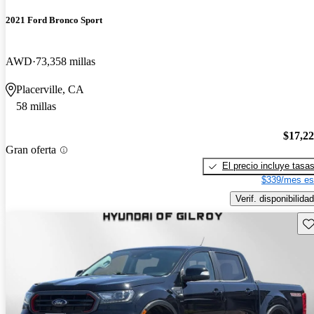
2021 Ford Bronco Sport
AWD
73,358 millas
Placerville, CA
58 millas
$17,2
Gran oferta
El precio incluye tasa
$339/mes es
Verif. disponibilidad
Gu