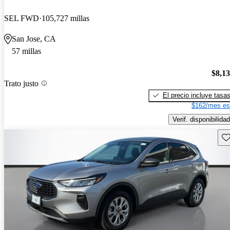
SEL FWD
105,727 millas
San Jose, CA
57 millas
$8,1
Trato justo
El precio incluye tasa
$162/mes es
Verif. disponibilidad
Gu