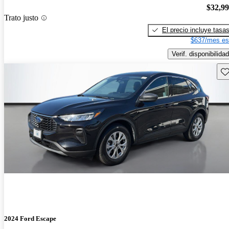
$32,9
Trato justo
El precio incluye tasa
$637/mes es
Verif. disponibilidad
Gu
2024 Ford Escape