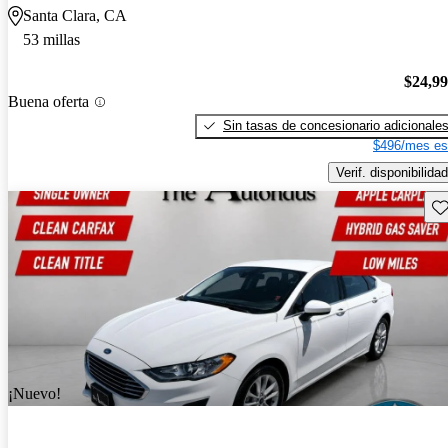
Santa Clara, CA
53 millas
$24,9
Buena oferta
Sin tasas de concesionario adicionale
$496/mes es
Verif. disponibilidad
Gu
¡Nuevo!