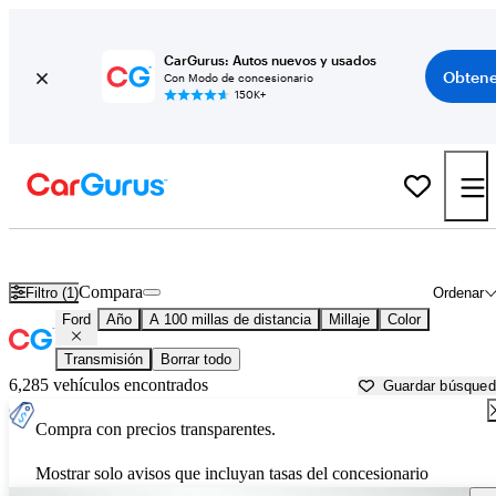
CarGurus: Autos nuevos y usados
Obtene
Con Modo de concesionario
150K+
Autos Ford usados en venta cerca de
Stockton, CA
Compara
Filtro (1)
Ordenar
Ford
Año
A 100 millas de distancia
Millaje
Color
Transmisión
Borrar todo
6,285 vehículos encontrados
Guardar búsque
Compra con precios transparentes.
Mostrar solo avisos que incluyan tasas del concesionario