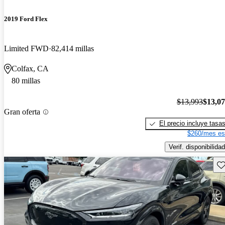
2019 Ford Flex
Limited FWD
82,414 millas
Colfax, CA
80 millas
$13,993
$13,0
Gran oferta
El precio incluye tasa
$260/mes es
Verif. disponibilidad
Gu