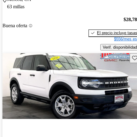
63 millas
$28,7
Buena oferta
El precio incluye tasa
$556/mes es
Verif. disponibilidad
Gu