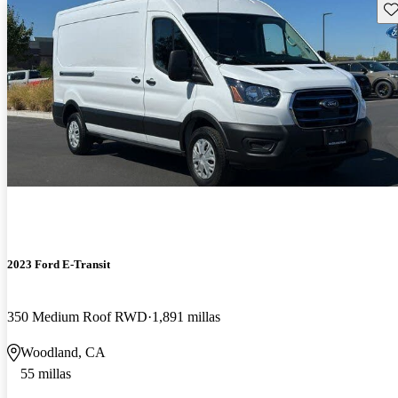
Gu
2023 Ford E-Transit
350 Medium Roof RWD
1,891 millas
Woodland, CA
55 millas