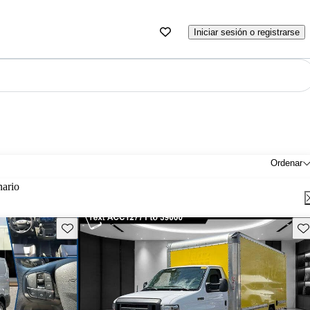
Iniciar sesión o registrarse
Ordenar
nario
Guarda este Aviso
Gu