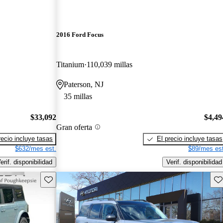
2016 Ford Focus
Titanium
110,039 millas
Paterson, NJ
35 millas
$33,092
$4,49
Gran oferta
recio incluye tasas
El precio incluye tasas
$632/mes est.
$89/mes est
erif. disponibilidad
Verif. disponibilidad
Guarda este Aviso
Gu