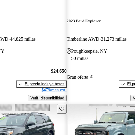
2023 Ford Explorer
 AWD
44,825 millas
Timberline AWD
31,273 millas
NY
Poughkeepsie, NY
50 millas
$24,650
Gran oferta
El precio incluye tasas
El p
$479/mes est.
Verif. disponibilidad
V
Guarda este Aviso