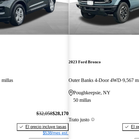
2023 Ford Bronco
 millas
Outer Banks 4-Door 4WD
9,567 mi
Poughkeepsie, NY
50 millas
$32,058
$28,170
Trato justo
El precio incluye tasas
El p
$538/mes est.