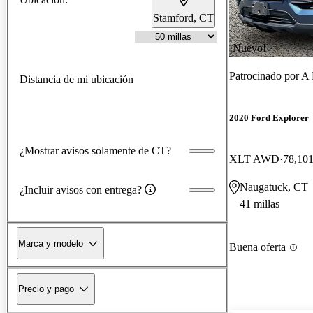
Stamford, CT
¡Nuevo!
Patrocinado por
A 
Distancia de mi ubicación
2020 Ford Explorer
¿Mostrar avisos solamente de CT?
XLT AWD
78,101
Naugatuck, CT
¿Incluir avisos con entrega?
41 millas
Marca y modelo
Buena oferta
Precio y pago