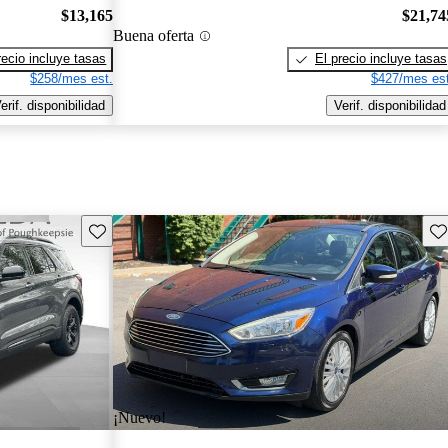
$13,165
$21,74
Buena oferta
recio incluye tasas
El precio incluye tasas
$258/mes est.
$427/mes est
erif. disponibilidad
Verif. disponibilidad
Guarda este Aviso
Gu
¡Nuevo!