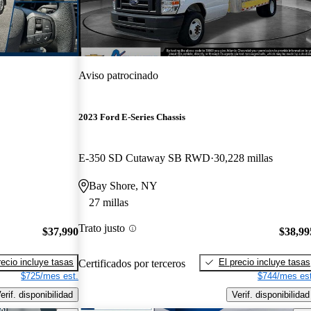
Aviso patrocinado
2023 Ford E-Series Chassis
E-350 SD Cutaway SB RWD
30,228 millas
Bay Shore, NY
27 millas
Trato justo
$37,990
$38,99
recio incluye tasas
El precio incluye tasas
Certificados por terceros
$725/mes est.
$744/mes est
erif. disponibilidad
Verif. disponibilidad