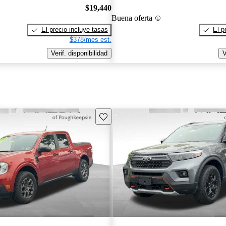
$19,440
Buena oferta
El precio incluye tasas
El p
$378/mes est.
Verif. disponibilidad
V
Guarda este Aviso