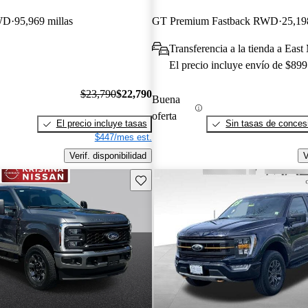
WD
95,969 millas
GT Premium Fastback RWD
25,19
Transferencia a la tienda a Ea
El precio incluye envío de $899
$23,790
$22,790
Buena
oferta
El precio incluye tasas
Sin tasas de concesi
$447/mes est.
Verif. disponibilidad
V
Guarda este Aviso