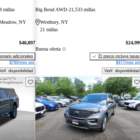
8 millas
Big Bend AWD
21,533 millas
st Meadow, NY
Westbury, NY
21 millas
$40,897
$24,99
Buena oferta
onario adicionales
El precio incluye tasas
$780/mes est.
$477/mes est
erif. disponibilidad
Verif. disponibilidad
Guarda este Aviso
Gu