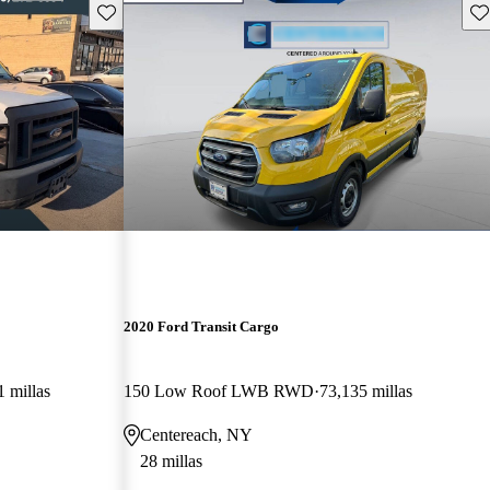
Guarda este Aviso
Gu
2020 Ford Transit Cargo
 millas
150 Low Roof LWB RWD
73,135 millas
Centereach, NY
28 millas