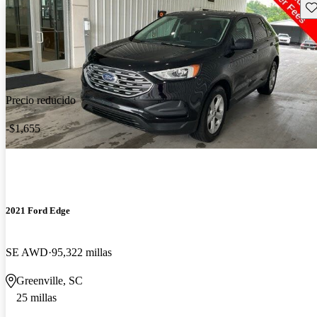
Gu
Precio reducido
-$1,655
2021 Ford Edge
SE AWD
95,322 millas
Greenville, SC
25 millas