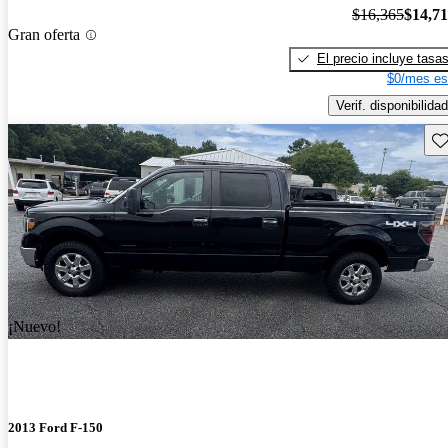
$16,365
$14,7
Gran oferta
El precio incluye tasa
$0/mes es
Verif. disponibilidad
Gu
¡Nuevo!
2013 Ford F-150