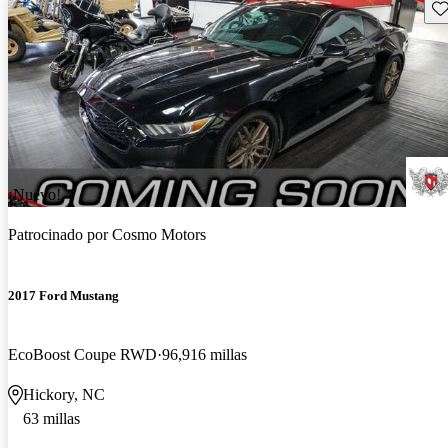
Gu
¡Nuevo!
Patrocinado por
Cosmo Motors
2017 Ford Mustang
EcoBoost Coupe RWD
96,916 millas
Hickory, NC
63 millas