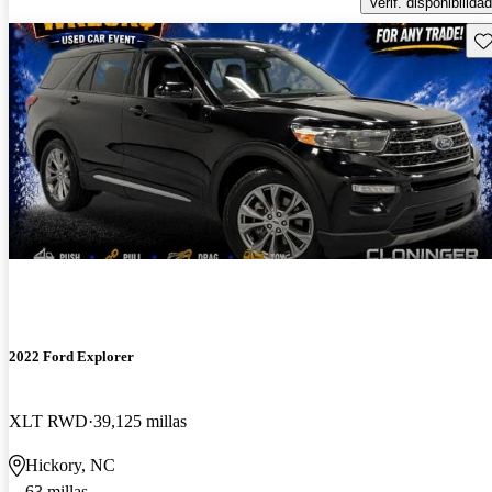
Verif. disponibilidad
Gu
2022 Ford Explorer
XLT RWD
39,125 millas
Hickory, NC
63 millas