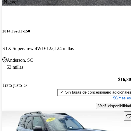
¡Nuevo!
2014 Ford F-150
STX SuperCrew 4WD
122,124 millas
Anderson, SC
53 millas
$16,8
Trato justo
Sin tasas de concesionario adicionale
$0/mes es
Verif. disponibilidad
Gu