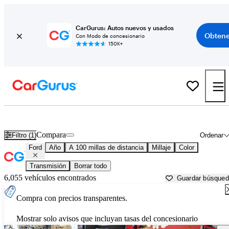
CarGurus: Autos nuevos y usados
Obtene
Con Modo de concesionario
150K+
Autos Ford usados en venta cerca de
Spartanburg, SC
Compara
Filtro (1)
Ordenar
Ford
Año
A 100 millas de distancia
Millaje
Color
Transmisión
Borrar todo
6,055 vehículos encontrados
Guardar búsque
Compra con precios transparentes.
Mostrar solo avisos que incluyan tasas del concesionario