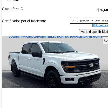
Gran oferta
$26,6
El precio incluye tasa
Certificados por el fabricante
$83/mes es
Verif. disponibilidad
Gu