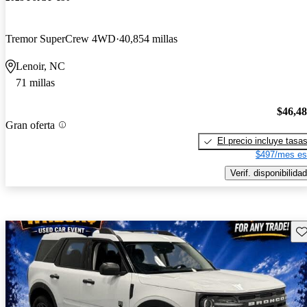
Tremor SuperCrew 4WD
40,854 millas
Lenoir, NC
71 millas
$46,4
Gran oferta
El precio incluye tasa
$497/mes es
Verif. disponibilidad
Gu