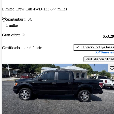
Limited Crew Cab 4WD
133,844 millas
Spartanburg, SC
1 millas
Gran oferta
$53,2
El precio incluye tasa
Certificados por el fabricante
$643/mes es
Verif. disponibilidad
Gu