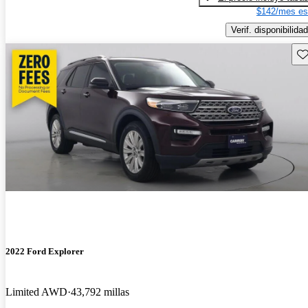
$142/mes es
Verif. disponibilidad
Gu
2022 Ford Explorer
Limited AWD
43,792 millas