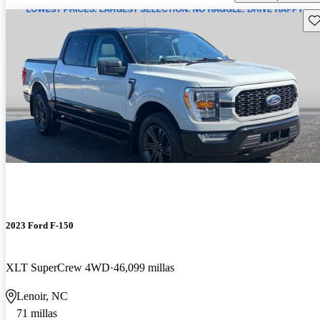
Gu
2023 Ford F-150
XLT SuperCrew 4WD
46,099 millas
Lenoir, NC
71 millas