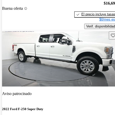
$16,6
Buena oferta
El precio incluye tasa
$0/mes es
Verif. disponibilidad
Gu
Aviso patrocinado
2022 Ford F-250 Super Duty