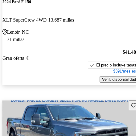
2024 Ford F-150
XLT SuperCrew 4WD
13,687 millas
Lenoir, NC
71 millas
$41,4
Gran oferta
El precio incluye tasa
$391/mes es
Verif. disponibilidad
Gu