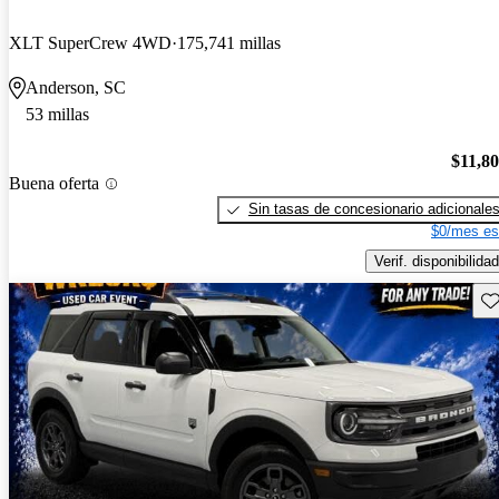
XLT SuperCrew 4WD
175,741 millas
Anderson, SC
53 millas
$11,8
Buena oferta
Sin tasas de concesionario adicionale
$0/mes es
Verif. disponibilidad
Gu