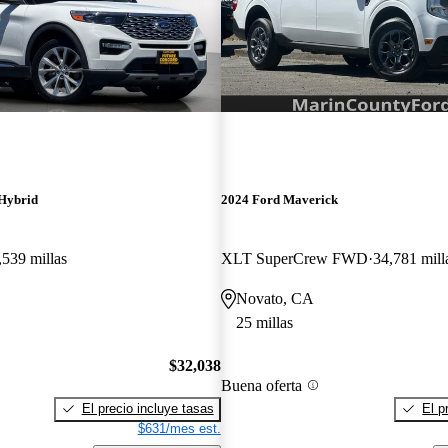
 Hybrid
2024 Ford Maverick
,539 millas
XLT SuperCrew FWD
34,781 mill
Novato, CA
25 millas
$32,038
Buena oferta
El precio incluye tasas
El p
$631/mes est.