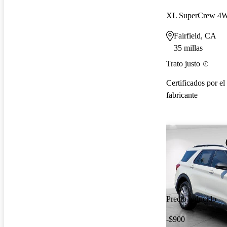
XL SuperCrew 4
Fairfield, CA
35 millas
Trato justo
Certificados por el
fabricante
Precio reducido
-$900