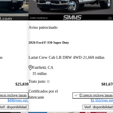
Aviso patrocinado
2026 Ford F-350 Super Duty
as
Lariat Crew Cab LB DRW 4WD
21,669 millas
Fairfield, CA
35 millas
Trato justo
$25,839
$81,67
Certificados por el
recio incluye tasas
El precio incluye tasas
fabricante
$496/mes est.
$1,551/mes est
erif. disponibilidad
Verif. disponibilidad