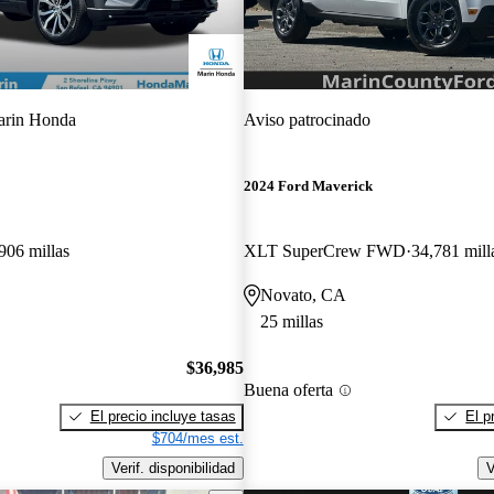
rin Honda
Aviso patrocinado
2024 Ford Maverick
906 millas
XLT SuperCrew FWD
34,781 mill
Novato, CA
25 millas
$36,985
Buena oferta
El precio incluye tasas
El p
$704/mes est.
Verif. disponibilidad
V