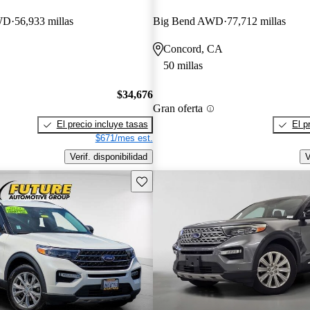
WD
56,933 millas
Big Bend AWD
77,712 millas
Concord, CA
50 millas
$34,676
Gran oferta
El precio incluye tasas
El p
$671/mes est.
Verif. disponibilidad
V
Guarda este Aviso