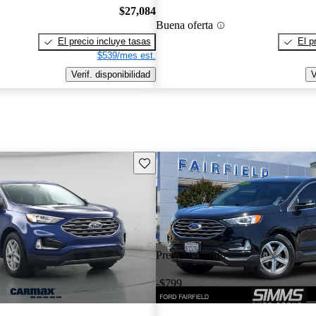
$27,084
Buena oferta
El precio incluye tasas
El p
$539/mes est.
Verif. disponibilidad
V
Guarda este Aviso
Precio reducido
-$799