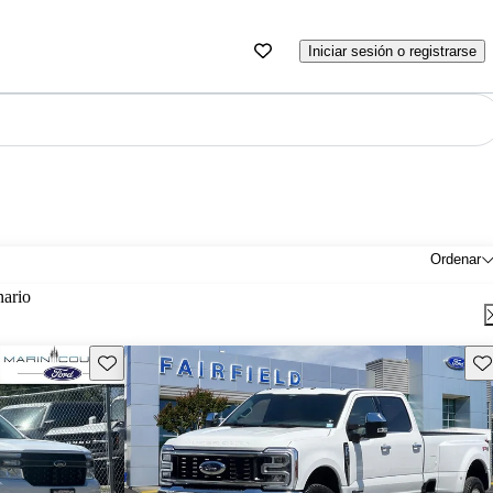
Iniciar sesión o registrarse
Ordenar
nario
Guarda este Aviso
Gu