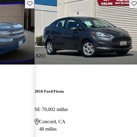
Guarda este Aviso
Gu
Precio reducido
-$261
2016 Ford Fiesta
SE
70,002 millas
Concord, CA
48 millas