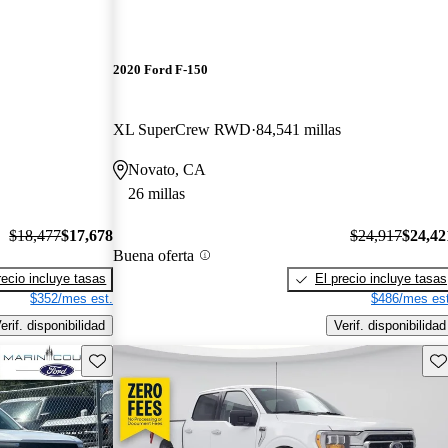
2020 Ford F-150
XL SuperCrew RWD
84,541 millas
Novato, CA
26 millas
$18,477
$17,678
$24,917
$24,42
Buena oferta
recio incluye tasas
El precio incluye tasas
$352/mes est.
$486/mes est
erif. disponibilidad
Verif. disponibilidad
Guarda este Aviso
Gu