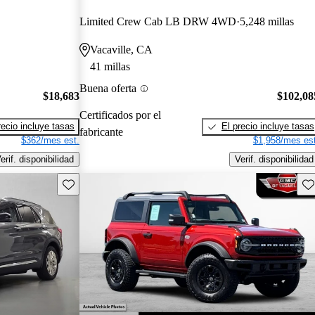
Limited Crew Cab LB DRW 4WD
5,248 millas
Vacaville, CA
41 millas
Buena oferta
$18,683
$102,08
Certificados por el
recio incluye tasas
El precio incluye tasas
fabricante
$362/mes est.
$1,958/mes est
erif. disponibilidad
Verif. disponibilidad
Guarda este Aviso
Gu