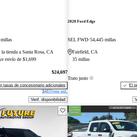
2020 Ford Edge
millas
SEL FWD
54,445 millas
a la tienda a Santa Rosa, CA
Fairfield, CA
uye envío de $1,699
35 millas
$24,697
Trato justo
n tasas de concesionario adicionales
El p
$487/mes est.
Verif. disponibilidad
V
Guarda este Aviso