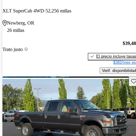
XLT SuperCab 4WD
52,256 millas
Newberg, OR
26 millas
$39,4
Trato justo
El precio incluye tasa
$382/mes es
Verif. disponibilidad
Gu