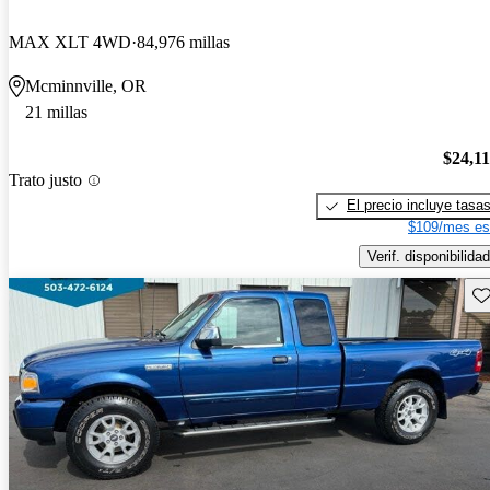
MAX XLT 4WD
84,976 millas
Mcminnville, OR
21 millas
$24,1
Trato justo
El precio incluye tasa
$109/mes es
Verif. disponibilidad
Gu