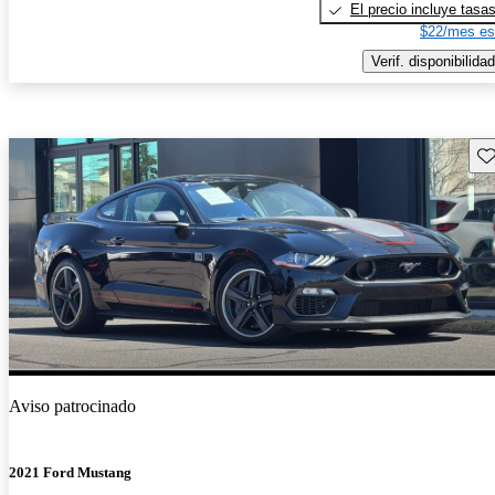
El precio incluye tasa
$22/mes es
Verif. disponibilidad
Gu
Aviso patrocinado
2021 Ford Mustang