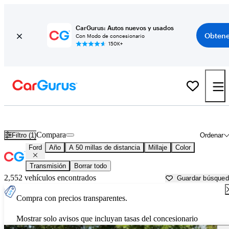
CarGurus: Autos nuevos y usados
Obtene
Con Modo de concesionario
150K+
Autos Ford usados en venta cerca de
Salem, OR
Compara
Filtro (1)
Ordenar
Ford
Año
A 50 millas de distancia
Millaje
Color
Transmisión
Borrar todo
2,552 vehículos encontrados
Guardar búsque
Compra con precios transparentes.
Mostrar solo avisos que incluyan tasas del concesionario