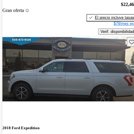
$22,4
Gran oferta
El precio incluye tasa
$78/mes es
Verif. disponibilidad
Gu
¡Nuevo!
2018 Ford Expedition