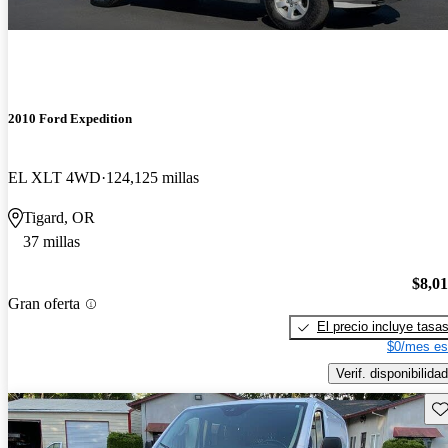
2010 Ford Expedition
EL XLT 4WD
124,125 millas
Tigard, OR
37 millas
$8,0
Gran oferta
El precio incluye tasa
$0/mes es
Verif. disponibilidad
Gu