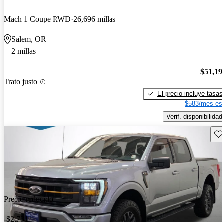
Mach 1 Coupe RWD
26,696 millas
Salem, OR
2 millas
$51,1
Trato justo
El precio incluye tasa
$583/mes es
Verif. disponibilidad
Gu
Precio reducido
-$2,731