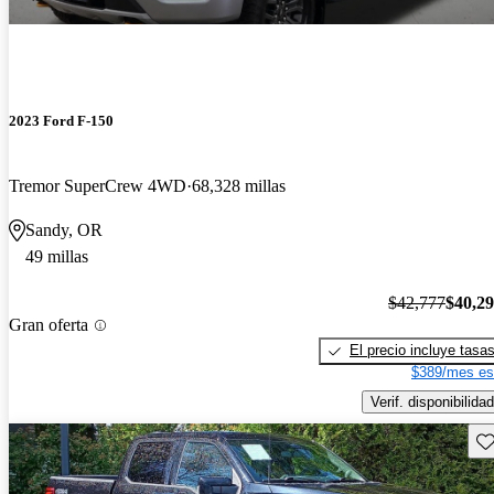
2023 Ford F-150
Tremor SuperCrew 4WD
68,328 millas
Sandy, OR
49 millas
$42,777
$40,2
Gran oferta
El precio incluye tasa
$389/mes es
Verif. disponibilidad
Gu