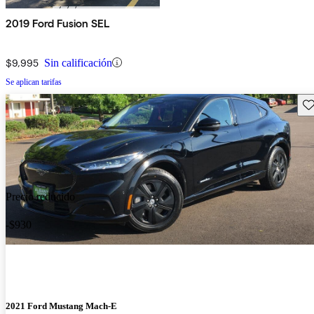
2019 Ford Fusion SEL
$9,995
Sin calificación
Se aplican tarifas
Gu
Precio reducido
-$930
2021 Ford Mustang Mach-E