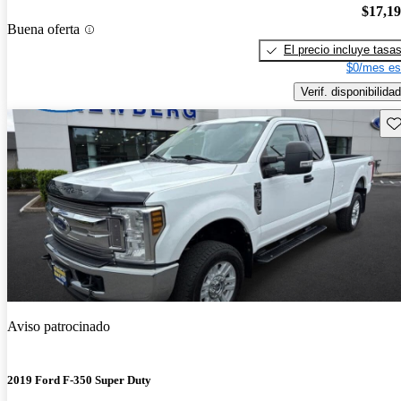
$17,1
Buena oferta
El precio incluye tasa
$0/mes es
Verif. disponibilidad
Gu
Aviso patrocinado
2019 Ford F-350 Super Duty