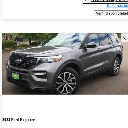
$595/mes es
Verif. disponibilidad
Gu
2023 Ford Explorer