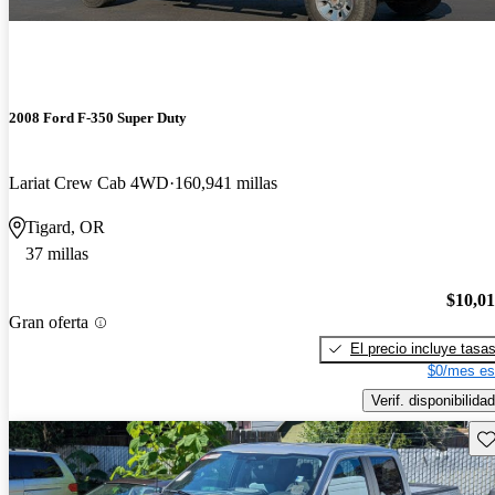
2008 Ford F-350 Super Duty
Lariat Crew Cab 4WD
160,941 millas
Tigard, OR
37 millas
$10,0
Gran oferta
El precio incluye tasa
$0/mes es
Verif. disponibilidad
Gu