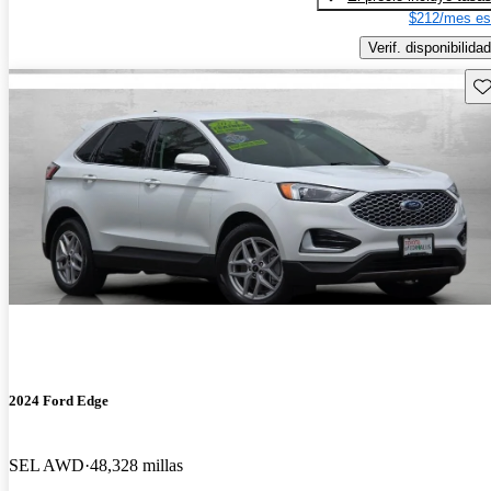
$212/mes es
Verif. disponibilidad
Gu
2024 Ford Edge
SEL AWD
48,328 millas