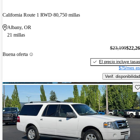
California Route 1 RWD
80,750 millas
Albany, OR
21 millas
$23,199
$22,2
Buena oferta
El precio incluye tasa
$75/mes es
Verif. disponibilidad
Gu