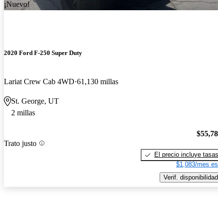
¡Nuevo!
2020 Ford F-250 Super Duty
Lariat Crew Cab 4WD
61,130 millas
St. George, UT
2 millas
$55,7
Trato justo
El precio incluye tasa
$1,083/mes es
Verif. disponibilidad