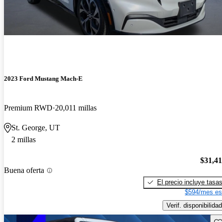
2023 Ford Mustang Mach-E
Premium RWD
20,011 millas
St. George, UT
2 millas
$31,4
Buena oferta
El precio incluye tasa
$594/mes es
Verif. disponibilidad
Gu