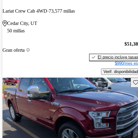
Lariat Crew Cab 4WD
73,577 millas
Cedar City, UT
50 millas
$51,3
Gran oferta
El precio incluye tasa
$990/mes es
Verif. disponibilidad
Gu