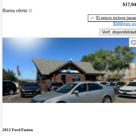
$17,9
Buena oferta
El precio incluye tasa
$349/mes es
Verif. disponibilidad
Gu
2012 Ford Fusion