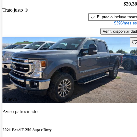
$20,3
Trato justo
El precio incluye tasa
$396/mes es
Verif. disponibilidad
Gu
¡Nuevo!
Aviso patrocinado
2021 Ford F-250 Super Duty