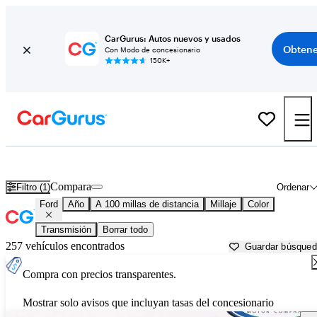
CarGurus: Autos nuevos y usados
Obtene
Con Modo de concesionario
150K+
Autos Ford usados en venta cerca de
Saint George, UT
Compara
Filtro (1)
Ordenar
Ford
Año
A 100 millas de distancia
Millaje
Color
Transmisión
Borrar todo
257 vehículos encontrados
Guardar búsque
Compra con precios transparentes.
Mostrar solo avisos que incluyan tasas del concesionario