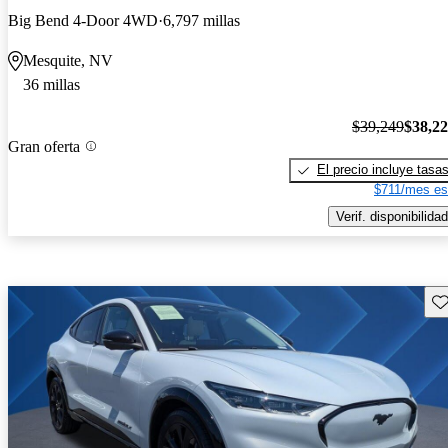
Big Bend 4-Door 4WD
6,797 millas
Mesquite, NV
36 millas
$39,249
$38,2
Gran oferta
El precio incluye tasa
$711/mes es
Verif. disponibilidad
Gu