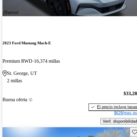
¡Nuevo!
2023 Ford Mustang Mach-E
Premium RWD
16,374 millas
St. George, UT
2 millas
$33,2
Buena oferta
El precio incluye tasa
$629/mes es
Verif. disponibilidad
Gu