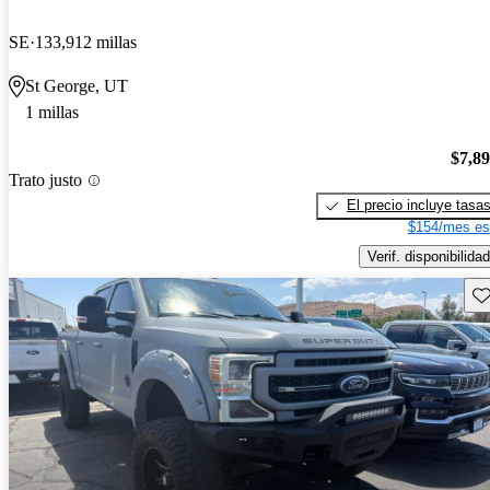
SE
133,912 millas
St George, UT
1 millas
$7,8
Trato justo
El precio incluye tasa
$154/mes es
Verif. disponibilidad
Gu