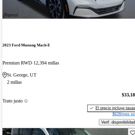
¡Nuevo!
2023 Ford Mustang Mach-E
Premium RWD
12,394 millas
St. George, UT
2 millas
$33,1
Trato justo
El precio incluye tasa
$628/mes es
Verif. disponibilidad
Gu