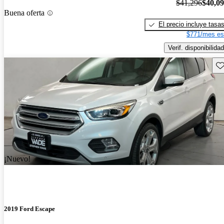
$41,296
$40,0
Buena oferta
El precio incluye tasa
$771/mes es
Verif. disponibilidad
Gu
¡Nuevo!
2019 Ford Escape