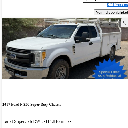
$241/mes es
Verif. disponibilidad
Gu
2017 Ford F-350 Super Duty Chassis
Lariat SuperCab RWD
114,816 millas