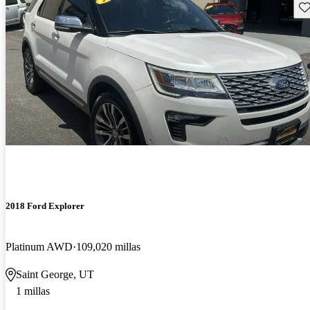
Gu
2018 Ford Explorer
Platinum AWD
109,020 millas
Saint George, UT
1 millas