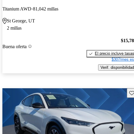
Titanium AWD
81,042 millas
St George, UT
2 millas
$15,7
Buena oferta
El precio incluye tasa
$307/mes es
Verif. disponibilidad
Gu