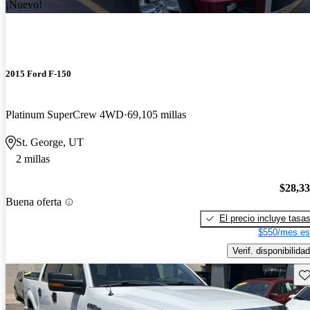
¡Nuevo!
2015 Ford F-150
Platinum SuperCrew 4WD
69,105 millas
St. George, UT
2 millas
$28,3
Buena oferta
El precio incluye tasa
$550/mes es
Verif. disponibilidad
Gu