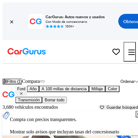
CarGurus: Autos nuevos y usados
Obtene
Con Modo de concesionario
150K+
Autos Ford usados en venta cerca de
Ponca City, OK
Compara
Filtro (1)
Ordenar
Ford
Año
A 100 millas de distancia
Millaje
Color
Transmisión
Borrar todo
3,680 vehículos encontrados
Guardar búsque
Compra con precios transparentes.
Mostrar solo avisos que incluyan tasas del concesionario