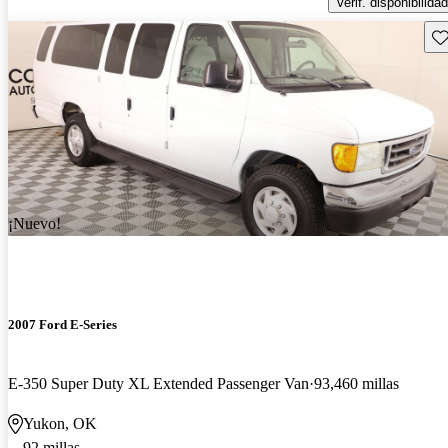
Verif. disponibilidad
Gu
¡Nuevo!
2007 Ford E-Series
E-350 Super Duty XL Extended Passenger Van
93,460 millas
Yukon, OK
92 millas