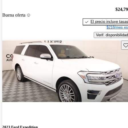
$24,7
Buena oferta
El precio incluye tasa
$218/mes es
Verif. disponibilidad
Gu
2023 Ford Expedition