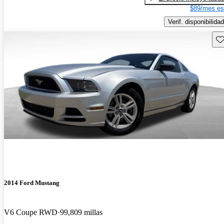
$89/mes es
Verif. disponibilidad
Gu
2014 Ford Mustang
V6 Coupe RWD
99,809 millas