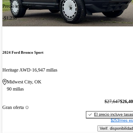
Precio reducido
-$1,238
2024 Ford Bronco Sport
Heritage AWD
16,947 millas
Midwest City, OK
90 millas
$27,647
$26,4
Gran oferta
El precio incluye tasa
$253/mes es
Verif. disponibilidad