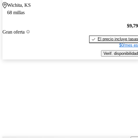
Wichita, KS
68 millas
$9,7
Gran oferta
El precio incluye tasa
$0/mes es
Verif. disponibilidad