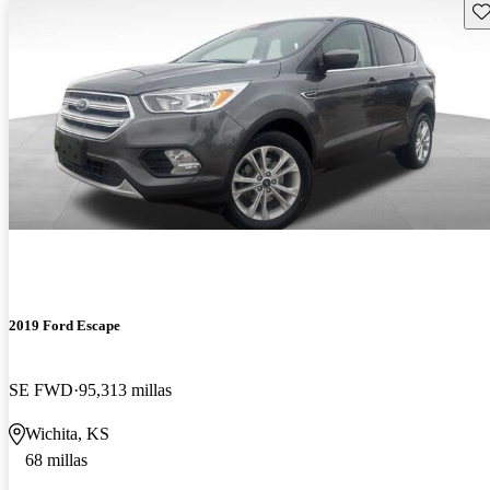
Gu
2019 Ford Escape
SE FWD
95,313 millas
Wichita, KS
68 millas