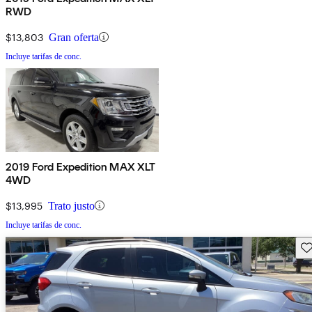
RWD
$13,803
Gran oferta
Incluye tarifas de conc.
2019 Ford Expedition MAX XLT
4WD
$13,995
Trato justo
Incluye tarifas de conc.
Gu