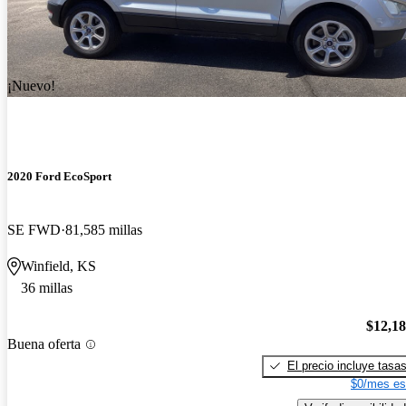
¡Nuevo!
2020 Ford EcoSport
SE FWD
81,585 millas
Winfield, KS
36 millas
$12,1
Buena oferta
El precio incluye tasa
$0/mes es