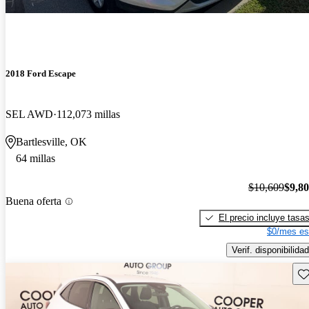
2018 Ford Escape
SEL AWD
112,073 millas
Bartlesville, OK
64 millas
$10,609
$9,8
Buena oferta
El precio incluye tasa
$0/mes es
Verif. disponibilidad
Gu