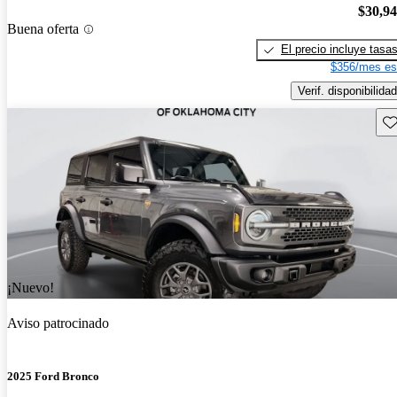
$30,9
Buena oferta
El precio incluye tasa
$356/mes es
Verif. disponibilidad
Gu
¡Nuevo!
Aviso patrocinado
2025 Ford Bronco