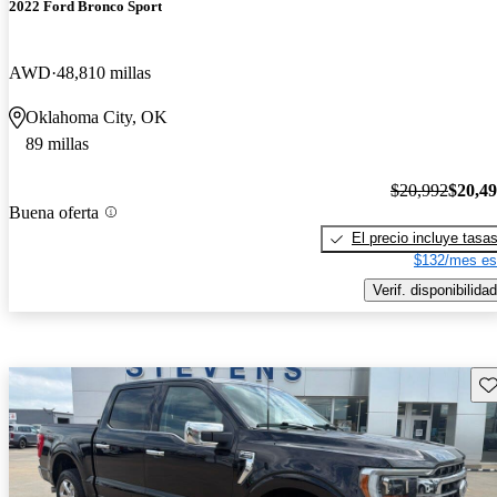
2022 Ford Bronco Sport
AWD
48,810 millas
Oklahoma City, OK
89 millas
$20,992
$20,4
Buena oferta
El precio incluye tasa
$132/mes es
Verif. disponibilidad
Gu