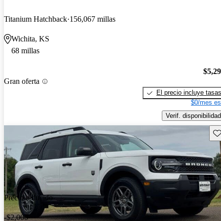
Titanium Hatchback
156,067 millas
Wichita, KS
68 millas
$5,2
Gran oferta
El precio incluye tasa
$0/mes es
Verif. disponibilidad
Gu
Precio reducido
-$2,000