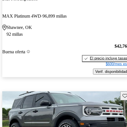
MAX Platinum 4WD
96,899 millas
Shawnee, OK
92 millas
$42,7
Buena oferta
El precio incluye tasa
$600/mes es
Verif. disponibilidad
Gu