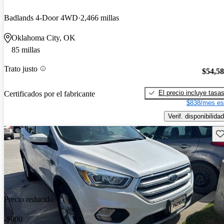
Badlands 4-Door 4WD
2,466 millas
Oklahoma City, OK
85 millas
Trato justo
$54,5
El precio incluye tasa
Certificados por el fabricante
$838/mes es
Verif. disponibilidad
Gu
Precio reducido
-$800