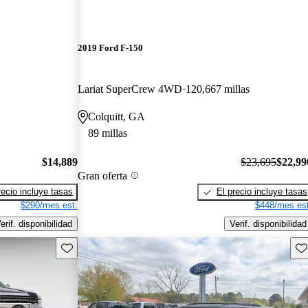
2019 Ford F-150
Lariat SuperCrew 4WD
120,667 millas
Colquitt, GA
89 millas
$14,889
$23,695
$22,99
Gran oferta
recio incluye tasas
El precio incluye tasas
$290/mes est.
$448/mes est
erif. disponibilidad
Verif. disponibilidad
Guarda este Aviso
Gu