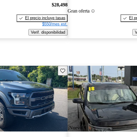
$28,498
Gran oferta
El precio incluye tasas
El p
$550/mes est.
Verif. disponibilidad
V
Guarda este Aviso
¡Nuevo!