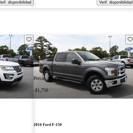
erif. disponibilidad
Verif. disponibilidad
Guarda este Aviso
Gu
Precio reducido
-$1,750
2016 Ford F-150