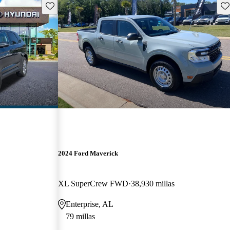
Guarda este Aviso
Gu
2024 Ford Maverick
XL SuperCrew FWD
38,930 millas
Enterprise, AL
79 millas