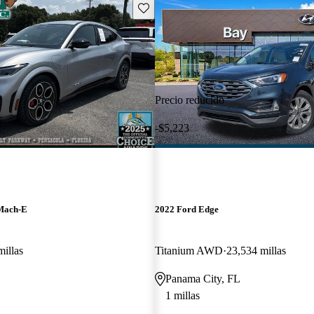
Guarda este Aviso
Precio reducido
-$5,223
Mach-E
2022 Ford Edge
millas
Titanium AWD
23,534 millas
Panama City, FL
1 millas