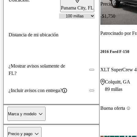
Precio reducido
Panama City, FL
-$1,750
Patrocinado por
Fr
Distancia de mi ubicación
2016 Ford F-150
¿Mostrar avisos solamente de
XLT SuperCrew
FL?
Colquitt, GA
89 millas
¿Incluir avisos con entrega?
Buena oferta
Marca y modelo
Precio y pago