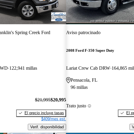
anklin's Spring Creek Ford
Aviso patrocinado
2008 Ford F-350 Super Duty
 4WD
122,941 millas
Lariat Crew Cab DRW
164,865 mil
Pensacola, FL
96 millas
$21,995
$20,995
Trato justo
El precio incluye tasas
El p
$409/mes est.
Verif. disponibilidad
V