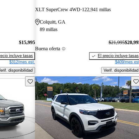
XLT SuperCrew 4WD
122,941 millas
Colquitt, GA
89 millas
$15,995
$21,995
$20,99
Buena oferta
recio incluye tasas
El precio incluye tasas
$312/mes est.
$409/mes est
erif. disponibilidad
Verif. disponibilidad
Guarda este Aviso
Gu