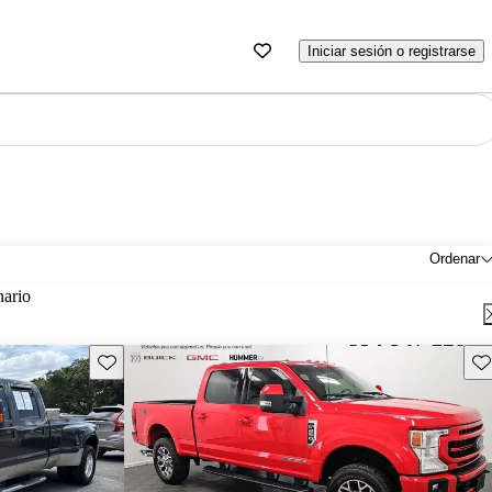
Iniciar sesión o registrarse
Ordenar
nario
Guarda este Aviso
Gu