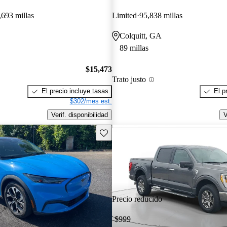
,693 millas
Limited
95,838 millas
Colquitt, GA
89 millas
$15,473
Trato justo
El precio incluye tasas
El p
$302/mes est.
Verif. disponibilidad
V
Guarda este Aviso
Precio reducido
-$999