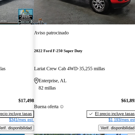
Aviso patrocinado
2022 Ford F-250 Super Duty
las
Lariat Crew Cab 4WD
35,255 millas
Enterprise, AL
82 millas
$17,498
$61,89
Buena oferta
recio incluye tasas
El precio incluye tasas
$341/mes est.
$1,193/mes est
erif. disponibilidad
Verif. disponibilidad