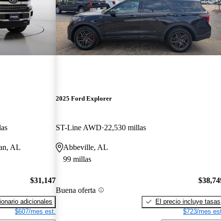
2025 Ford Explorer
las
ST-Line AWD
22,530 millas
han, AL
Abbeville, AL
99 millas
$31,147
$38,74
Buena oferta
onario adicionales
El precio incluye tasas
$607/mes est.
$723/mes est