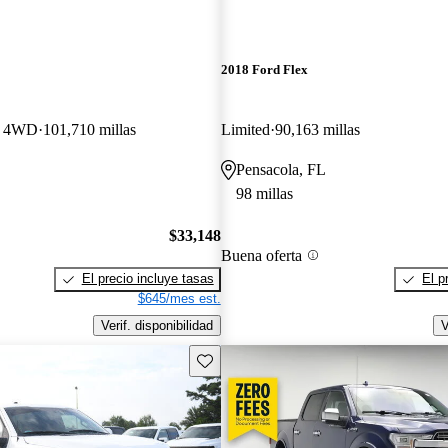
2018 Ford Flex
w 4WD
101,710 millas
Limited
90,163 millas
Pensacola, FL
98 millas
$33,148
Buena oferta
El precio incluye tasas
El p
$645/mes est.
Verif. disponibilidad
V
Guarda este Aviso