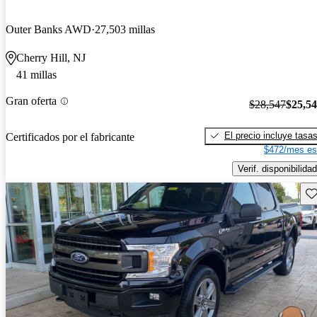
Outer Banks AWD
27,503 millas
Cherry Hill, NJ
41 millas
Gran oferta
$28,547
$25,5
El precio incluye tasa
Certificados por el fabricante
$472/mes es
Verif. disponibilidad
Gu