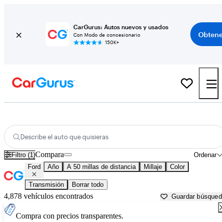
CarGurus: Autos nuevos y usados
Obtene
Con Modo de concesionario
150K+
Autos Ford usados en venta cerca de
Newark, DE
Describe el auto que quisieras
Compara
Filtro (1)
Ordenar
Ford
Año
A 50 millas de distancia
Millaje
Color
Transmisión
Borrar todo
4,878 vehículos encontrados
Guardar búsque
Compra con precios transparentes.