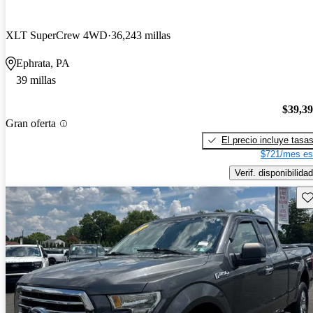
XLT SuperCrew 4WD
36,243 millas
Ephrata, PA
39 millas
$39,3
Gran oferta
El precio incluye tasa
$721/mes es
Verif. disponibilidad
Gu