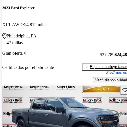
2023 Ford Explorer
XLT AWD
54,815 millas
Philadelphia, PA
47 millas
Gran oferta
$27,789
$24,4
El precio incluye tasa
Certificados por el fabricante
$452/mes es
Verif. disponibilidad
Gu