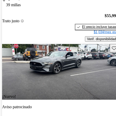
39 millas
$55,9
Trato justo
El precio incluye tasa
$1,034/mes es
Verif. disponibilidad
Gu
¡Nuevo!
Aviso patrocinado