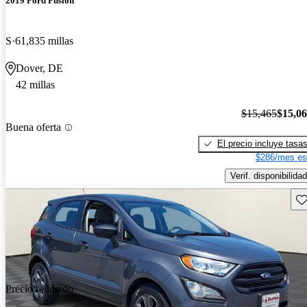
2019 Ford Fusion
S
61,835 millas
Dover, DE
42 millas
$15,465
$15,0
Buena oferta
El precio incluye tasa
$286/mes es
Verif. disponibilidad
Gu
Precio reducido