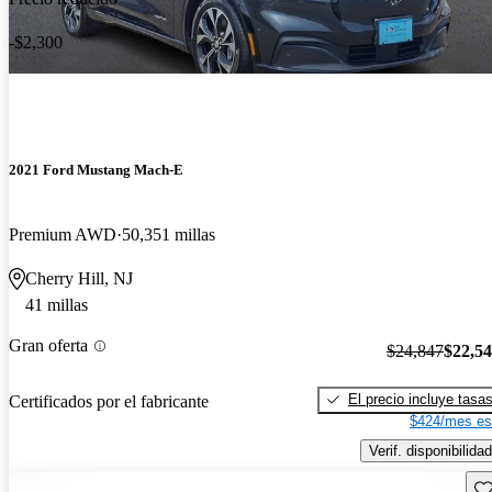
-$2,300
2021 Ford Mustang Mach-E
Premium AWD
50,351 millas
Cherry Hill, NJ
41 millas
Gran oferta
$24,847
$22,5
El precio incluye tasa
Certificados por el fabricante
$424/mes es
Verif. disponibilidad
Gu