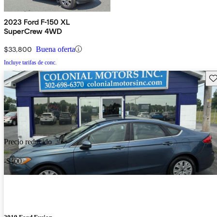
2023 Ford F-150 XL
SuperCrew 4WD
$33,800
Buena oferta
Incluye tarifas de conc.
Gu
Precio reducido
-$400