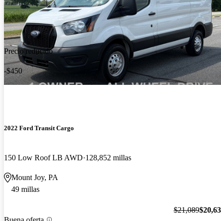
Precio reducido
-$450
2022 Ford Transit Cargo
150 Low Roof LB AWD
128,852 millas
Mount Joy, PA
49 millas
$21,089
$20,6
Buena oferta