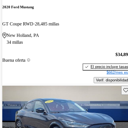
2020 Ford Mustang
GT Coupe RWD
28,485 millas
New Holland, PA
34 millas
$34,8
Buena oferta
El precio incluye tasa
$662/mes es
Verif. disponibilidad
Gu
Precio reducido