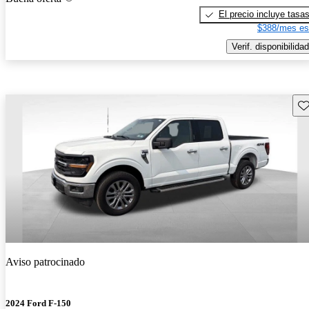
El precio incluye tasa
$388/mes es
Verif. disponibilidad
Gu
Aviso patrocinado
2024 Ford F-150