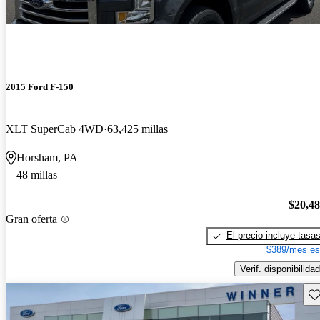
2015 Ford F-150
XLT SuperCab 4WD
63,425 millas
Horsham, PA
48 millas
$20,4
Gran oferta
El precio incluye tasa
$389/mes es
Verif. disponibilidad
Gu