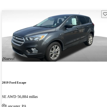
Gu
¡Nuevo!
2019 Ford Escape
SE AWD
56,884 millas
Lancaster, PA