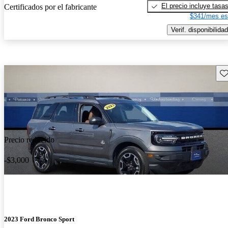
El precio incluye tasa
Certificados por el fabricante
$341/mes es
Verif. disponibilidad
Gu
Precio reducido
-$3,000
2023 Ford Bronco Sport