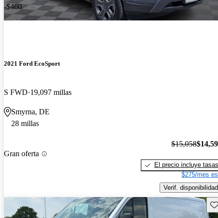
-$460
2021 Ford EcoSport
S FWD
19,097 millas
Smyrna, DE
28 millas
$15,058
$14,5
Gran oferta
El precio incluye tasa
$275/mes es
Verif. disponibilidad
Gu