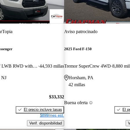
rTopia
Aviso patrocinado
assenger
2025 Ford F-150
350 XL High Roof LWB RWD with Sliding Passenger-Side Door
44,593 millas
Tremor SuperCrew 4WD
8,880 mil
, NJ
Horsham, PA
42 millas
$33,332
Buena oferta
El precio incluye tasas
El p
$899/mes est.
Verif. disponibilidad
V