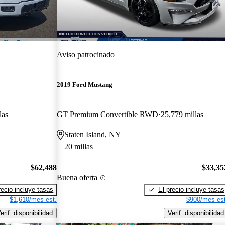
Aviso patrocinado
2019 Ford Mustang
las
GT Premium Convertible RWD
25,779 millas
Staten Island, NY
20 millas
$62,488
$33,35
Buena oferta
recio incluye tasas
El precio incluye tasas
$1,610/mes est.
$900/mes est
erif. disponibilidad
Verif. disponibilidad