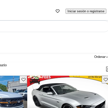
Iniciar sesión o registrarse
Ordenar
nario
Guarda este Aviso
Gu