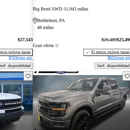
Big Bend AWD
11,943 millas
Bethlehem, PA
48 millas
$27,543
$26,489
$25,49
Gran oferta
recio incluye tasas
El precio incluye tasas
$743/mes est.
$662/mes est
erif. disponibilidad
Verif. disponibilidad
Guarda este Aviso
Gu