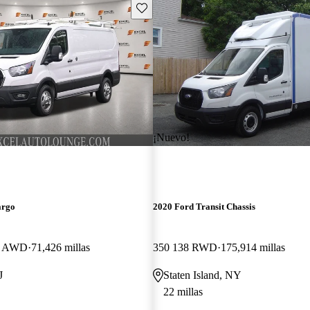
Guarda este Aviso
¡Nuevo!
argo
2020 Ford Transit Chassis
B AWD
71,426 millas
350 138 RWD
175,914 millas
J
Staten Island, NY
22 millas