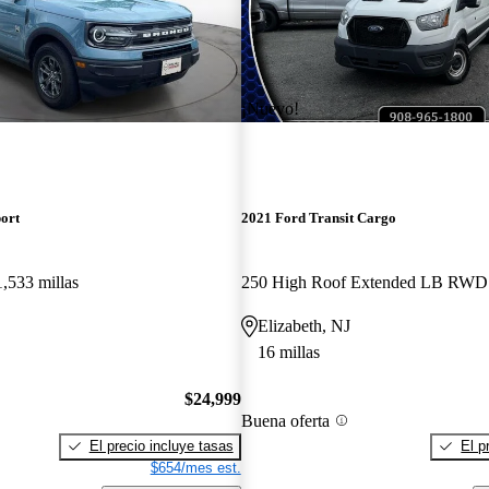
¡Nuevo!
ort
2021 Ford Transit Cargo
1,533 millas
250 High Roof Extended LB RWD
Elizabeth, NJ
16 millas
$24,999
Buena oferta
El precio incluye tasas
El p
$654/mes est.