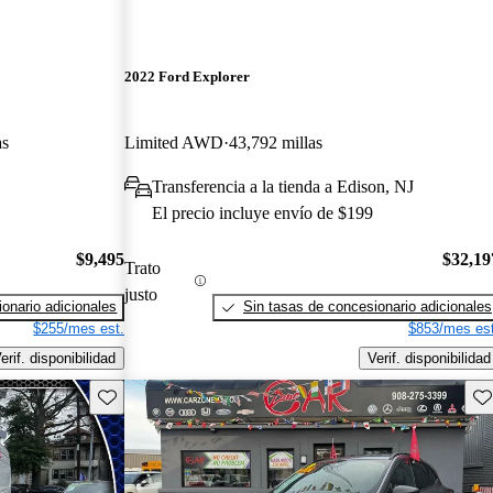
2022 Ford Explorer
as
Limited AWD
43,792 millas
Transferencia a la tienda a Edison, NJ
El precio incluye envío de $199
$9,495
$32,19
Trato
justo
onario adicionales
Sin tasas de concesionario adicionales
$255/mes est.
$853/mes est
erif. disponibilidad
Verif. disponibilidad
Guarda este Aviso
Gu