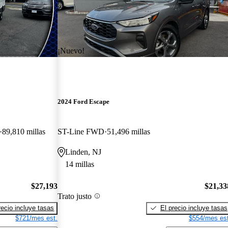
¡Nuevo!
2024 Ford Escape
89,810 millas
ST-Line FWD
51,496 millas
Linden, NJ
14 millas
$27,193
$21,33
Trato justo
recio incluye tasas
El precio incluye tasas
$721/mes est.
$554/mes est