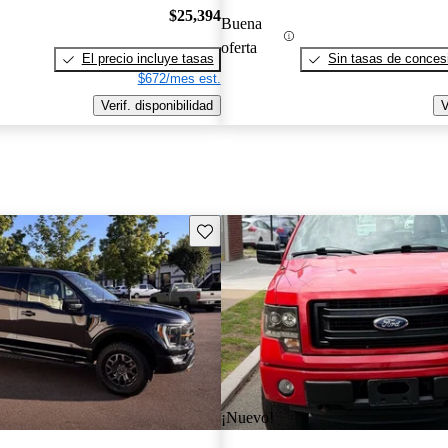
$25,394
Buena
oferta
El precio incluye tasas
Sin tasas de concesi
$672/mes est.
Verif. disponibilidad
V
Guarda este Aviso
¡Nuevo!