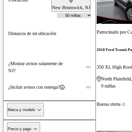
New Brunswick, NJ
Patrocinado por
Ca
Distancia de mi ubicación
2018 Ford Transit P
¿Mostrar avisos solamente de
NJ?
North Plainfield
9 millas
¿Incluir avisos con entrega?
Buena oferta
Marca y modelo
Precio y pago