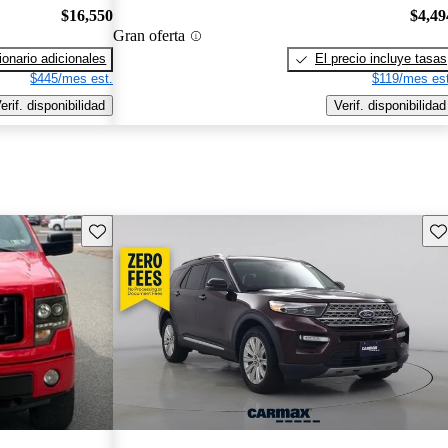
$16,550
$4,49
Gran oferta
onario adicionales
El precio incluye tasas
$445/mes est.
$119/mes est
erif. disponibilidad
Verif. disponibilidad
Guarda este Aviso
Gu