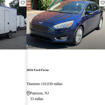
Guarda este Aviso
Gu
¡Nuevo!
2016 Ford Focus
Titanium
110,039 millas
Paterson, NJ
33 millas