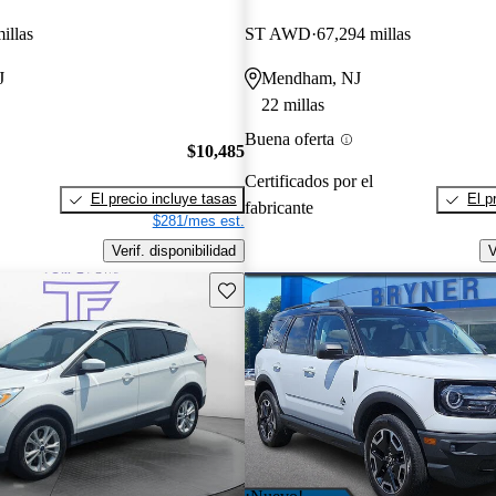
illas
ST AWD
67,294 millas
J
Mendham, NJ
22 millas
Buena oferta
$10,485
Certificados por el
El precio incluye tasas
El p
fabricante
$281/mes est.
Verif. disponibilidad
V
Guarda este Aviso