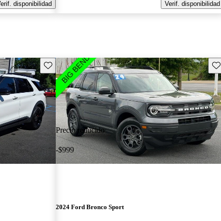
erif. disponibilidad
Verif. disponibilidad
Guarda este Aviso
Gu
Precio reducido
-$999
2024 Ford Bronco Sport