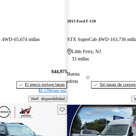
2013 Ford F-150
ew 4WD
65,674 millas
STX SuperCab 4WD
163,736 mill
Little Ferry, NJ
33 millas
$44,975
Buena
oferta
El precio incluye tasas
Sin tasas de concesi
$1,179/mes est.
Verif. disponibilidad
V
Guarda este Aviso