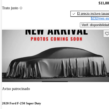
$11,8
Trato justo
El precio incluye tasa
$232/mes es
Verif. disponibilidad
Gu
Aviso patrocinado
2020 Ford F-250 Super Duty