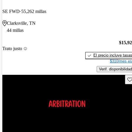
SE FWD
55,262 millas
Clarksville, TN
44 millas
$15,9
Trato justo
El precio incluye tasa
$310/mes es
Verif. disponibilidad
Gu