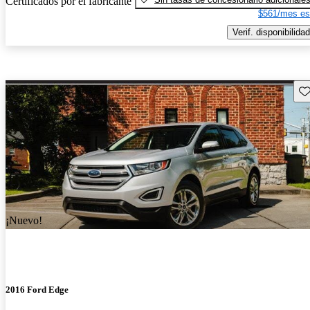
Certificados por el fabricante
$561/mes es
Verif. disponibilidad
Gu
¡Nuevo!
2016 Ford Edge