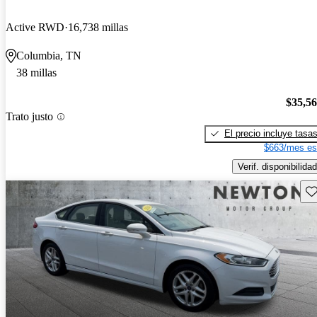
Active RWD
16,738 millas
Columbia, TN
38 millas
$35,5
Trato justo
El precio incluye tasa
$663/mes es
Verif. disponibilidad
Gu