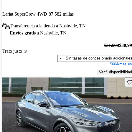
Lariat SuperCrew 4WD
87,582 millas
Transferencia a la tienda a Nashville, TN
Envíos gratis
a Nashville, TN
$31,998
$30,9
Trato justo
Sin tasas de concesionario adicionale
$604/mes es
Verif. disponibilidad
Gu