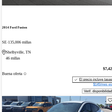
2014 Ford Fusion
SE
135,006 millas
Shelbyville, TN
46 millas
$7,4
Buena oferta
El precio incluye tasa
$145/mes es
Verif. disponibilidad
Gu