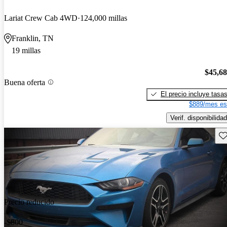
Lariat Crew Cab 4WD
124,000 millas
Franklin, TN
19 millas
$45,6
Buena oferta
El precio incluye tasa
$889/mes es
Verif. disponibilidad
Gu
Precio reducido
-$800