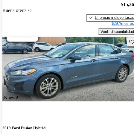
$15,3
Buena oferta
El precio incluye tasa
$297/mes es
Verif. disponibilidad
Gu
¡Nuevo!
2019 Ford Fusion Hybrid