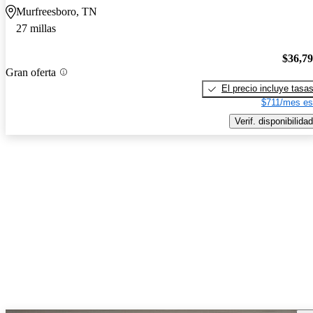
Murfreesboro, TN
27 millas
$36,7
Gran oferta
El precio incluye tasa
$711/mes es
Verif. disponibilidad