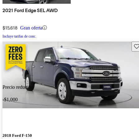
2021 Ford Edge SEL AWD
$15,618
Gran oferta
Incluye tarifas de conc.
Gu
Precio reducido
-$1,000
2018 Ford F-150