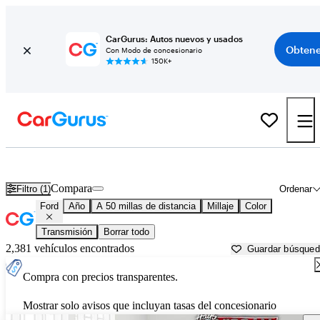
CarGurus: Autos nuevos y usados
Obtene
Con Modo de concesionario
150K+
Autos Ford usados en venta cerca de
Nashville, TN
Compara
Filtro (1)
Ordenar
Ford
Año
A 50 millas de distancia
Millaje
Color
Transmisión
Borrar todo
2,381 vehículos encontrados
Guardar búsque
Compra con precios transparentes.
Mostrar solo avisos que incluyan tasas del concesionario