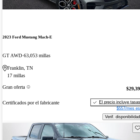
2023 Ford Mustang Mach-E
GT AWD
63,053 millas
Franklin, TN
17 millas
Gran oferta
$29,3
El precio incluye tasa
Certificados por el fabricante
$557/mes es
Verif. disponibilidad
Gu