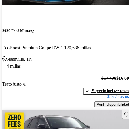
2020 Ford Mustang
EcoBoost Premium Coupe RWD
120,636 millas
Nashville, TN
4 millas
$17,498
$16,6
Trato justo
El precio incluye tasa
$325/mes es
Verif. disponibilidad
Gu