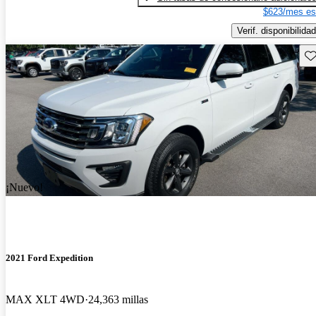
$623/mes es
Verif. disponibilidad
Gu
¡Nuevo!
2021 Ford Expedition
MAX XLT 4WD
24,363 millas