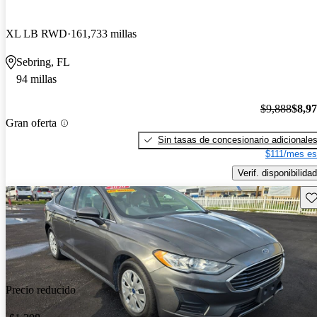
XL LB RWD
161,733 millas
Sebring, FL
94 millas
$9,888
$8,9
Gran oferta
Sin tasas de concesionario adicionale
$111/mes es
Verif. disponibilidad
Gu
Precio reducido