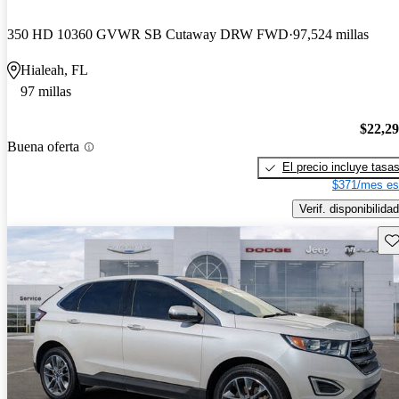
350 HD 10360 GVWR SB Cutaway DRW FWD
97,524 millas
Hialeah, FL
97 millas
$22,2
Buena oferta
El precio incluye tasa
$371/mes es
Verif. disponibilidad
Gu