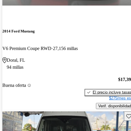
2014 Ford Mustang
V6 Premium Coupe RWD
27,156 millas
Doral, FL
94 millas
$17,3
Buena oferta
El precio incluye tasa
$275/mes es
Verif. disponibilidad
Gu