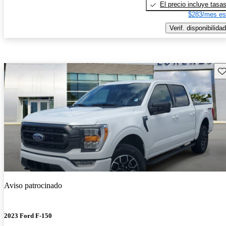
El precio incluye tasa
$283/mes es
Verif. disponibilidad
Gu
Aviso patrocinado
2023 Ford F-150