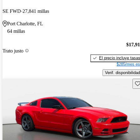
SE FWD
27,841 millas
Port Charlotte, FL
64 millas
$17,9
Trato justo
El precio incluye tasa
$285/mes es
Verif. disponibilidad
Gu