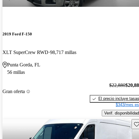
2019 Ford F-150
XLT SuperCrew RWD
98,717 millas
Punta Gorda, FL
56 millas
$22,880
$20,8
Gran oferta
El precio incluye tasa
$343/mes es
Verif. disponibilidad
Gu