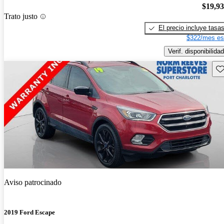
$19,9
Trato justo
El precio incluye tasa
$322/mes es
Verif. disponibilidad
Gu
Aviso patrocinado
2019 Ford Escape