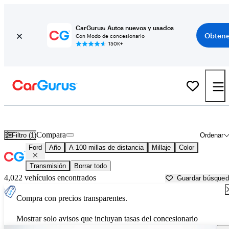
CarGurus: Autos nuevos y usados
Obtene
Con Modo de concesionario
150K+
Autos Ford usados en venta cerca de
Naples, FL
Compara
Filtro (1)
Ordenar
Ford
Año
A 100 millas de distancia
Millaje
Color
Transmisión
Borrar todo
4,022 vehículos encontrados
Guardar búsque
Compra con precios transparentes.
Mostrar solo avisos que incluyan tasas del concesionario