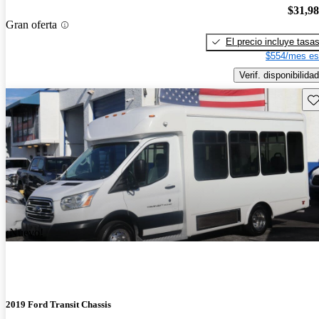
$31,9
Gran oferta
El precio incluye tasa
$554/mes es
Verif. disponibilidad
Gu
¡Nuevo!
2019 Ford Transit Chassis