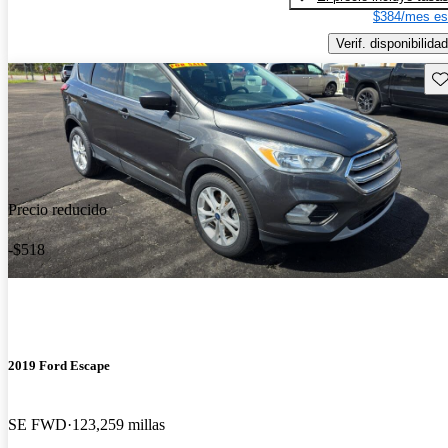
$384/mes es
Verif. disponibilidad
Gu
Precio reducido
-$518
2019 Ford Escape
SE FWD
123,259 millas