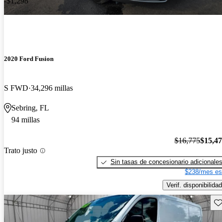
-$1,298
2020 Ford Fusion
S FWD
34,296 millas
Sebring, FL
94 millas
$16,775
$15,4
Trato justo
Sin tasas de concesionario adicionale
$238/mes es
Verif. disponibilidad
Gu