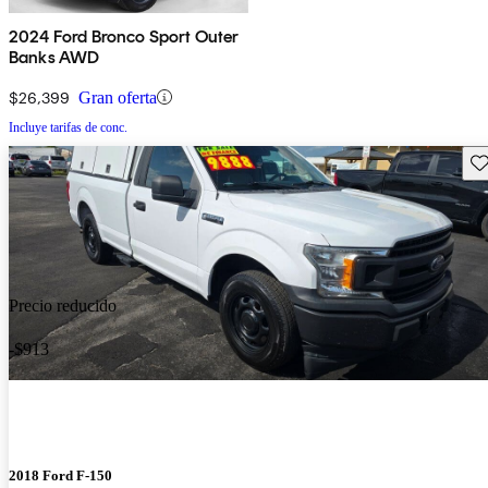
2024 Ford Bronco Sport Outer
Banks AWD
$26,399
Gran oferta
Incluye tarifas de conc.
Gu
Precio reducido
-$913
2018 Ford F-150