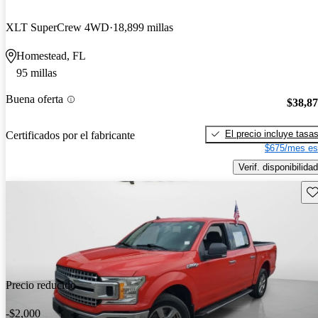
XLT SuperCrew 4WD
18,899 millas
Homestead, FL
95 millas
Buena oferta
$38,8
El precio incluye tasa
Certificados por el fabricante
$675/mes es
Verif. disponibilidad
Gu
Precio reducido
-$2,000