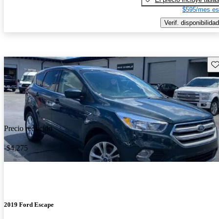
$595/mes es
Verif. disponibilidad
Gu
Precio reducido
-$4,275
2019 Ford Escape