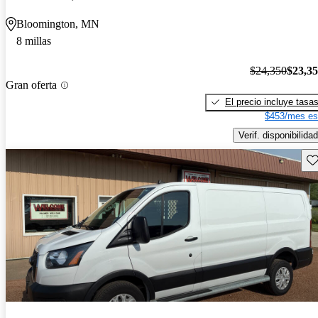
Bloomington, MN
8 millas
$24,350
$23,3
Gran oferta
El precio incluye tasa
$453/mes es
Verif. disponibilidad
Gu