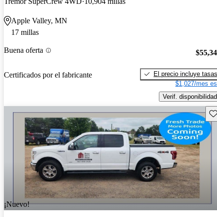
Tremor SuperCrew 4WD
10,904 millas
Apple Valley, MN
17 millas
Buena oferta
$55,3
El precio incluye tasa
Certificados por el fabricante
$1,027/mes es
Verif. disponibilidad
Gu
¡Nuevo!