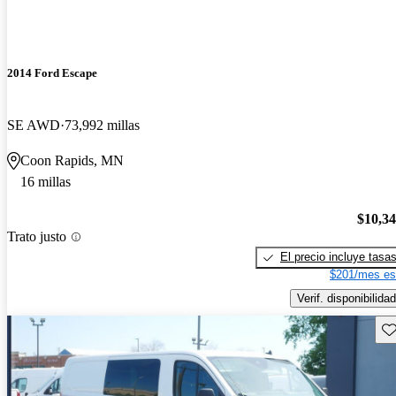
2014 Ford Escape
SE AWD
73,992 millas
Coon Rapids, MN
16 millas
$10,3
Trato justo
El precio incluye tasa
$201/mes es
Verif. disponibilidad
Gu