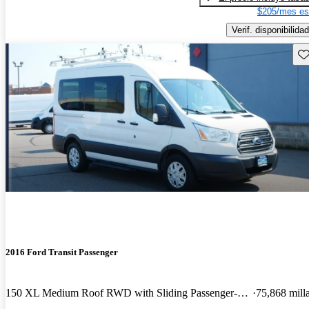
$205/mes es
Verif. disponibilidad
Gu
2016 Ford Transit Passenger
150 XL Medium Roof RWD with Sliding Passenger-Side Door
75,868 mill