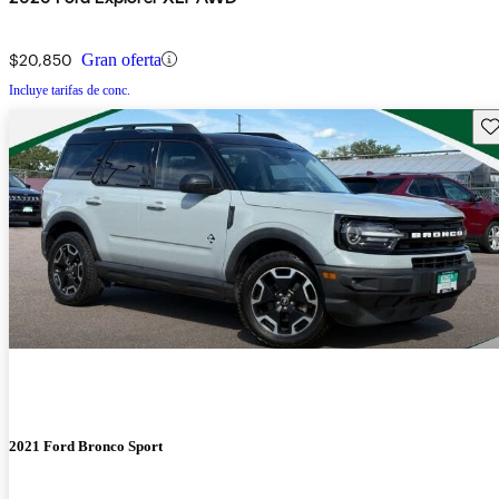
$20,850
Gran oferta
Incluye tarifas de conc.
Gu
2021 Ford Bronco Sport