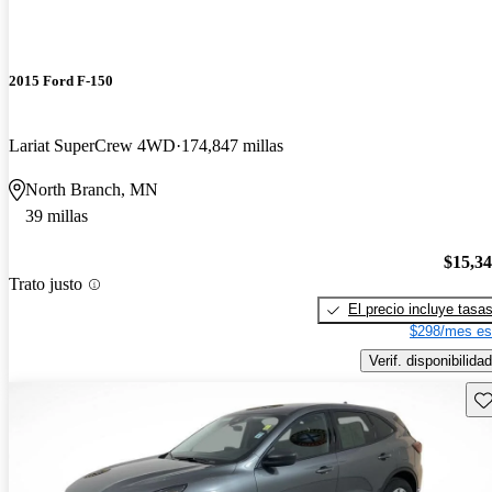
2015 Ford F-150
Lariat SuperCrew 4WD
174,847 millas
North Branch, MN
39 millas
$15,3
Trato justo
El precio incluye tasa
$298/mes es
Verif. disponibilidad
Gu