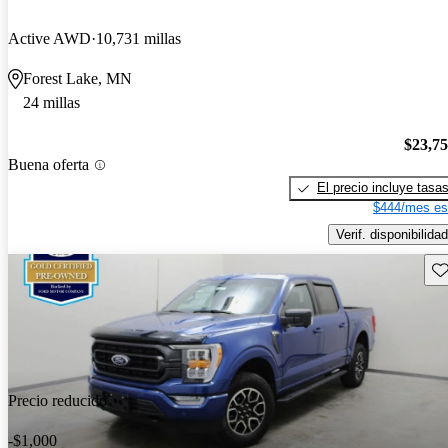
Active AWD
10,731 millas
Forest Lake, MN
24 millas
$23,7
Buena oferta
El precio incluye tasa
$444/mes es
Verif. disponibilidad
Gu
Precio reducido
-$1,000