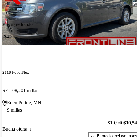
Precio reducido
-$400
2018 Ford Flex
SE
108,201 millas
Eden Prairie, MN
9 millas
$10,940
$10,5
Buena oferta
El precio incluye tasa