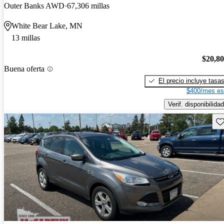
Outer Banks AWD
67,306 millas
White Bear Lake, MN
13 millas
$20,8
Buena oferta
El precio incluye tasa
$400/mes es
Verif. disponibilidad
Gu