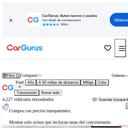
CarGurus: Autos nuevos y usados
Obtene
Con Modo de concesionario
150K+
Autos Ford usados en venta cerca de
Minneapolis, MN
Compara
Filtro (1)
Ordenar
Ford
Año
A 50 millas de distancia
Millaje
Color
Transmisión
Borrar todo
4,227 vehículos encontrados
Guardar búsque
Compra con precios transparentes.
Mostrar solo avisos que incluyan tasas del concesionario