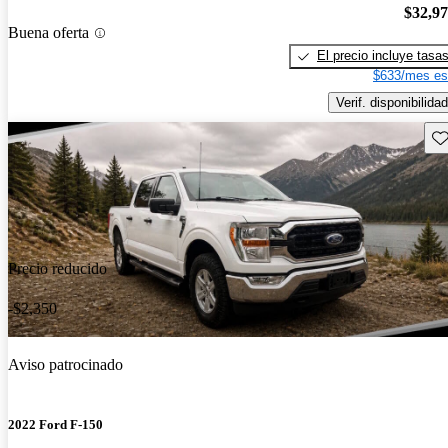
$32,9
Buena oferta
El precio incluye tasa
$633/mes es
Verif. disponibilidad
Gu
Precio reducido
-$2,350
Aviso patrocinado
2022 Ford F-150