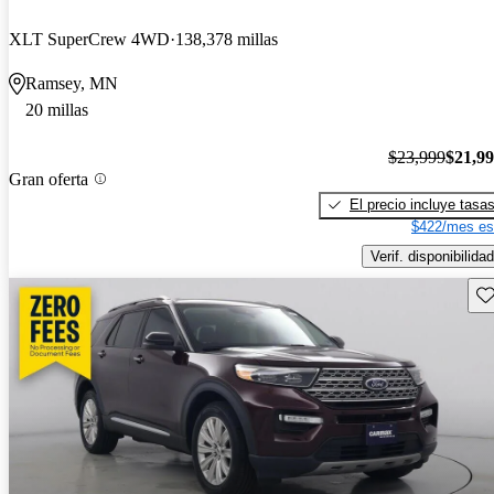
XLT SuperCrew 4WD
138,378 millas
Ramsey, MN
20 millas
$23,999
$21,9
Gran oferta
El precio incluye tasa
$422/mes es
Verif. disponibilidad
Gu