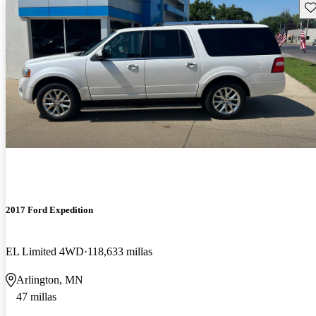
Gu
2017 Ford Expedition
EL Limited 4WD
118,633 millas
Arlington, MN
47 millas