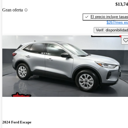
$13,7
Gran oferta
El precio incluye tasa
$267/mes es
Verif. disponibilidad
Gu
2024 Ford Escape