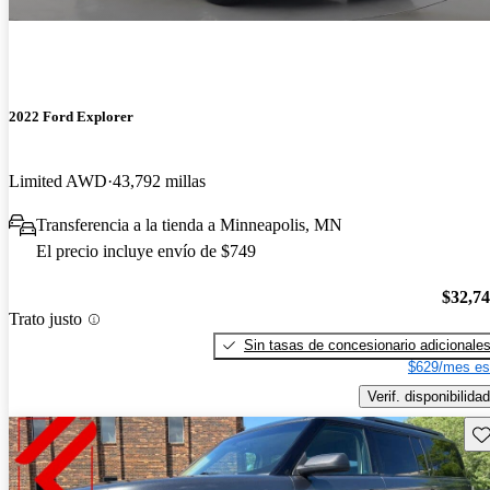
2022 Ford Explorer
Limited AWD
43,792 millas
Transferencia a la tienda a Minneapolis, MN
El precio incluye envío de $749
$32,7
Trato justo
Sin tasas de concesionario adicionale
$629/mes es
Verif. disponibilidad
Gu