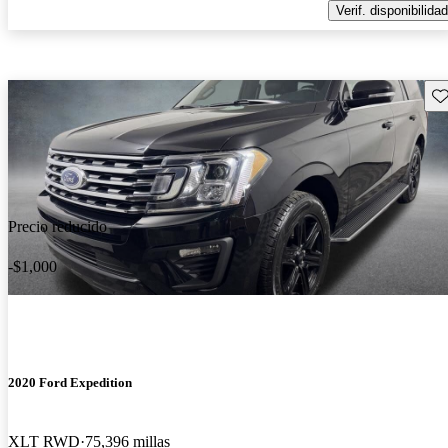
Verif. disponibilidad
Gu
Precio reducido
-$1,000
2020 Ford Expedition
XLT RWD
75,396 millas