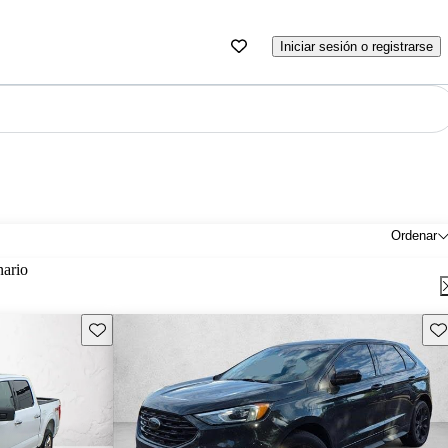
Iniciar sesión o registrarse
Ordenar
nario
Guarda este Aviso
Gu