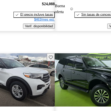
$24,088
Buena
oferta
El precio incluye tasas
Sin tasas de concesi
$463/mes est.
Verif. disponibilidad
V
Guarda este Aviso