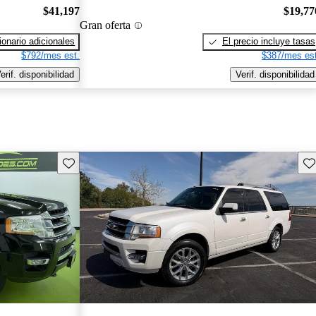
$41,197
$19,77
Gran oferta
onario adicionales
El precio incluye tasas
$792/mes est.
$387/mes est
erif. disponibilidad
Verif. disponibilidad
Guarda este Aviso
Gu