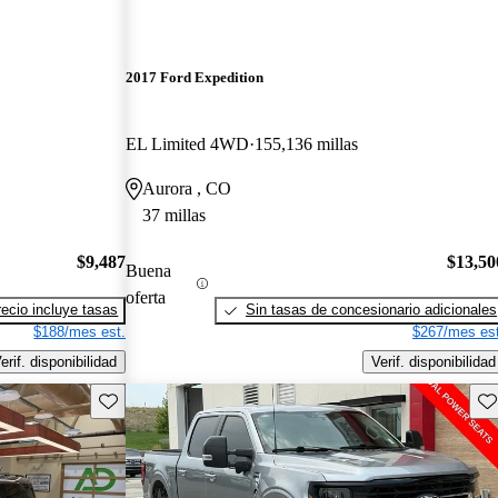
2017 Ford Expedition
EL Limited 4WD
155,136 millas
Aurora , CO
37 millas
$9,487
$13,50
Buena
oferta
recio incluye tasas
Sin tasas de concesionario adicionales
$188/mes est.
$267/mes est
erif. disponibilidad
Verif. disponibilidad
Guarda este Aviso
Gu