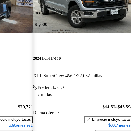
Precio reducido
-$1,000
2024 Ford F-150
XLT SuperCrew 4WD
22,032 millas
Frederick, CO
7 millas
$20,721
$44,594
$43,59
Buena oferta
recio incluye tasas
El precio incluye tasas
$395/mes est.
$831/mes est