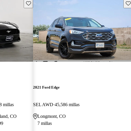
Guarda este Aviso
Gu
2021 Ford Edge
8 millas
SEL AWD
45,586 millas
eland, CO
Longmont, CO
99
7 millas