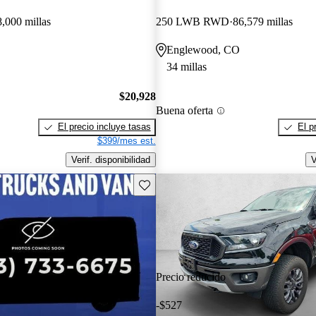
8,000 millas
250 LWB RWD
86,579 millas
Englewood, CO
34 millas
$20,928
Buena oferta
El precio incluye tasas
El p
$399/mes est.
Verif. disponibilidad
V
Guarda este Aviso
Precio reducido
-$527