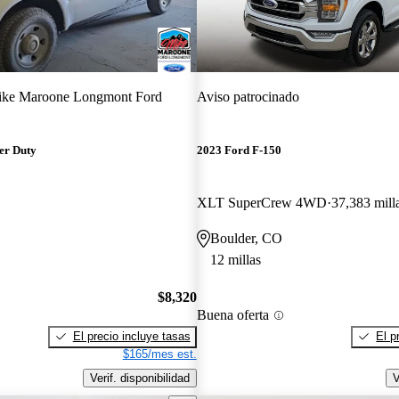
ke Maroone Longmont Ford
Aviso patrocinado
er Duty
2023 Ford F-150
XLT SuperCrew 4WD
37,383 mill
Boulder, CO
12 millas
$8,320
Buena oferta
El precio incluye tasas
El p
$165/mes est.
Verif. disponibilidad
V