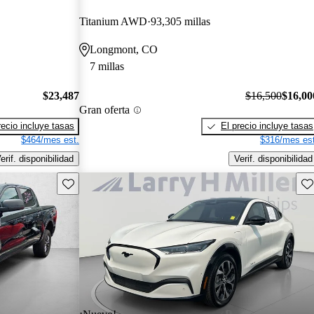
Titanium AWD
93,305 millas
Longmont, CO
7 millas
$23,487
$16,500
$16,00
Gran oferta
recio incluye tasas
El precio incluye tasas
$464/mes est.
$316/mes est
erif. disponibilidad
Verif. disponibilidad
Guarda este Aviso
Gu