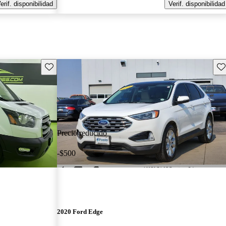
erif. disponibilidad
Verif. disponibilidad
Guarda este Aviso
Gu
Precio reducido
-$500
2020 Ford Edge