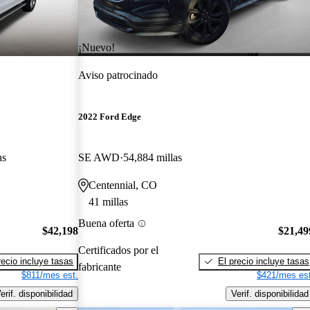
¡Nuevo!
Aviso patrocinado
2022 Ford Edge
as
SE AWD
54,884 millas
Centennial, CO
41 millas
Buena oferta
$42,198
$21,49
Certificados por el
recio incluye tasas
El precio incluye tasas
fabricante
$811/mes est.
$421/mes est
erif. disponibilidad
Verif. disponibilidad