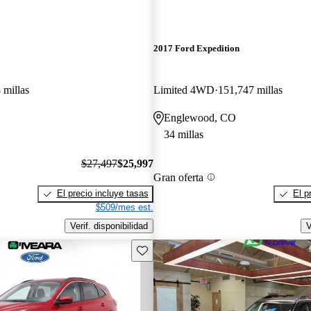
2017 Ford Expedition
 millas
Limited 4WD
151,747 millas
O
Englewood, CO
34 millas
$27,497
$25,997
Gran oferta
El precio incluye tasas
El p
$509/mes est.
Verif. disponibilidad
V
Guarda este Aviso