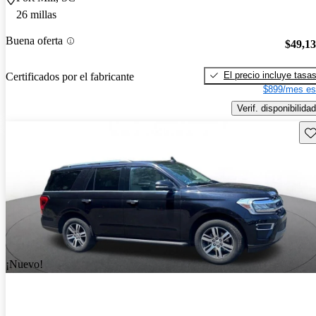
26 millas
Buena oferta
$49,1
El precio incluye tasa
Certificados por el fabricante
$899/mes es
Verif. disponibilidad
Gu
¡Nuevo!