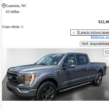
Gastonia, NC
43 millas
$22,3
Gran oferta
El precio incluye tasa
$426/mes es
Verif. disponibilidad
Gu