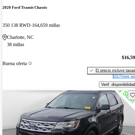
2020 Ford Transit Chassis
350 138 RWD
164,659 millas
Charlotte, NC
38 millas
$16,5
Buena oferta
El precio incluye tasa
$317/mes es
Verif. disponibilidad
Gu