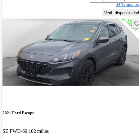
$470/mes es
Verif. disponibilidad
Gu
2021 Ford Escape
SE FWD
69,102 millas