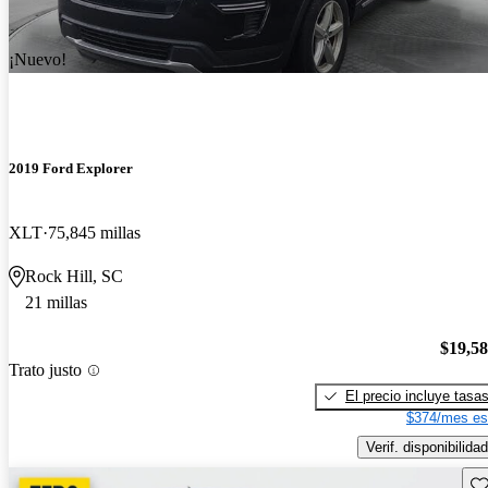
¡Nuevo!
2019 Ford Explorer
XLT
75,845 millas
Rock Hill, SC
21 millas
$19,5
Trato justo
El precio incluye tasa
$374/mes es
Verif. disponibilidad
Gu