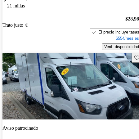
21 millas
$28,9
Trato justo
El precio incluye tasa
$554/mes es
Verif. disponibilidad
Gu
Aviso patrocinado