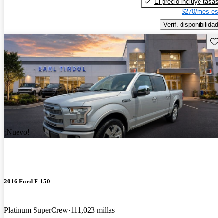
El precio incluye tasa
$270/mes es
Verif. disponibilidad
Gu
¡Nuevo!
2016 Ford F-150
Platinum SuperCrew
111,023 millas