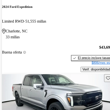
2024 Ford Expedition
Limited RWD
51,555 millas
Charlotte, NC
33 millas
$43,6
Buena oferta
El precio incluye tasa
$806/mes es
Verif. disponibilidad
Gu