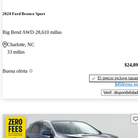
2024 Ford Bronco Sport
Big Bend AWD
28,610 millas
Charlotte, NC
33 millas
$24,8
Buena oferta
El precio incluye tasa
$459/mes es
Verif. disponibilidad
Gu