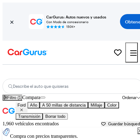
CarGurus: Autos nuevos y usados
Obtene
Con Modo de concesionario
150K+
Autos Ford usados en venta cerca de
Lancaster, SC
Describe el auto que quisieras
Compara
Filtro (1)
Ordenar
Ford
Año
A 50 millas de distancia
Millaje
Color
Transmisión
Borrar todo
1,960 vehículos encontrados
Guardar búsque
Compra con precios transparentes.