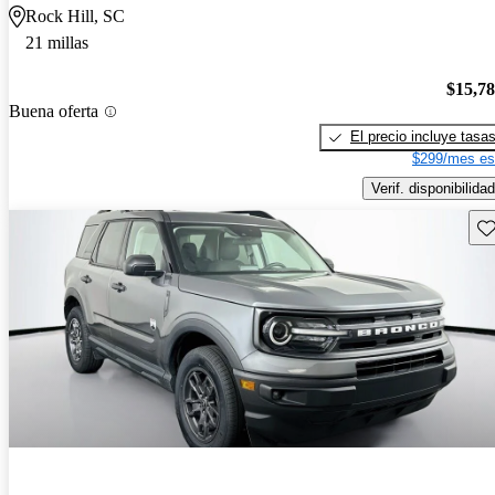
Rock Hill, SC
21 millas
$15,7
Buena oferta
El precio incluye tasa
$299/mes es
Verif. disponibilidad
Gu