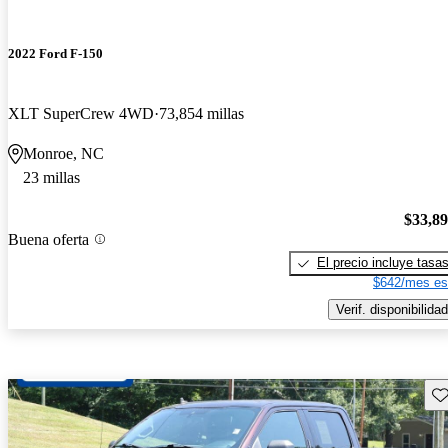
2022 Ford F-150
XLT SuperCrew 4WD
73,854 millas
Monroe, NC
23 millas
$33,8
Buena oferta
El precio incluye tasa
$642/mes es
Verif. disponibilidad
Gu