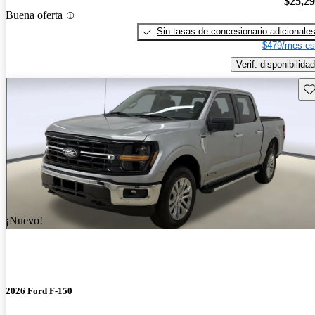
$25,2
Buena oferta
Sin tasas de concesionario adicionale
$479/mes es
Verif. disponibilidad
Gu
¡Nuevo!
2026 Ford F-150