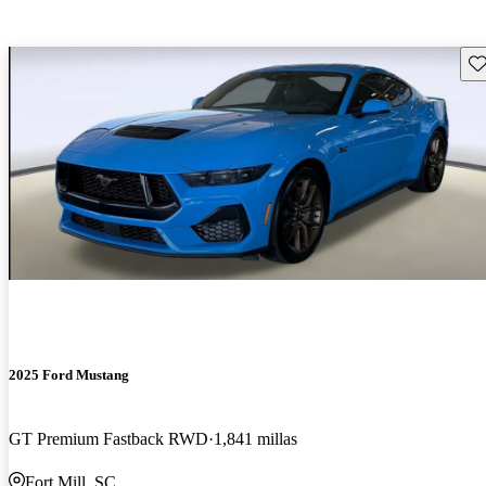
Gu
2025 Ford Mustang
GT Premium Fastback RWD
1,841 millas
Fort Mill, SC