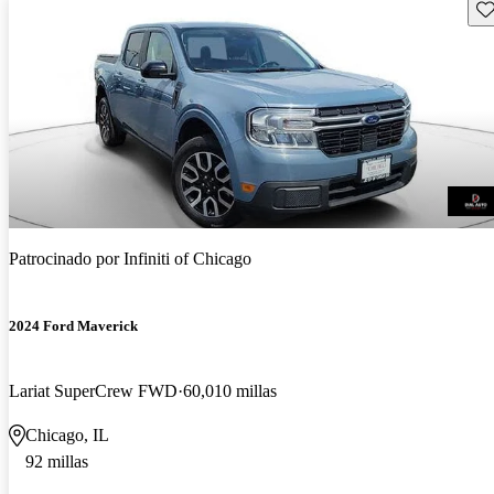
Gu
Patrocinado por
Infiniti of Chicago
2024 Ford Maverick
Lariat SuperCrew FWD
60,010 millas
Chicago, IL
92 millas