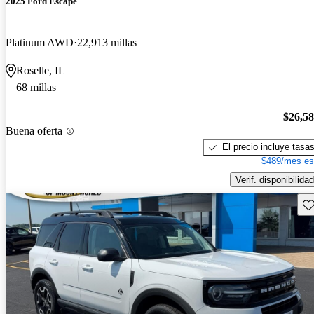
2025 Ford Escape
Platinum AWD
22,913 millas
Roselle, IL
68 millas
$26,5
Buena oferta
El precio incluye tasa
$489/mes es
Verif. disponibilidad
Gu