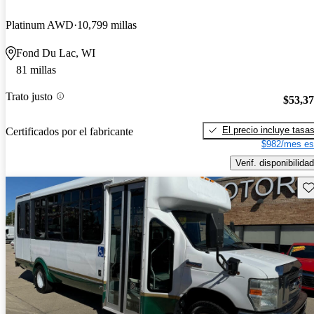
Platinum AWD
10,799 millas
Fond Du Lac, WI
81 millas
Trato justo
$53,3
El precio incluye tasa
Certificados por el fabricante
$982/mes es
Verif. disponibilidad
Gu