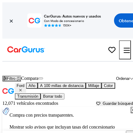
CarGurus: Autos nuevos y usados
Obtene
Con Modo de concesionario
150K+
Autos Ford usados en venta cerca de
Janesville, WI
Compara
Filtro (1)
Ordenar
Ford
Año
A 100 millas de distancia
Millaje
Color
Transmisión
Borrar todo
12,071 vehículos encontrados
Guardar búsque
Compra con precios transparentes.
Mostrar solo avisos que incluyan tasas del concesionario