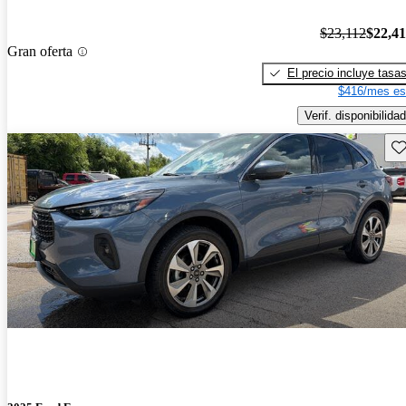
$23,112
$22,4
Gran oferta
El precio incluye tasa
$416/mes es
Verif. disponibilidad
Gu