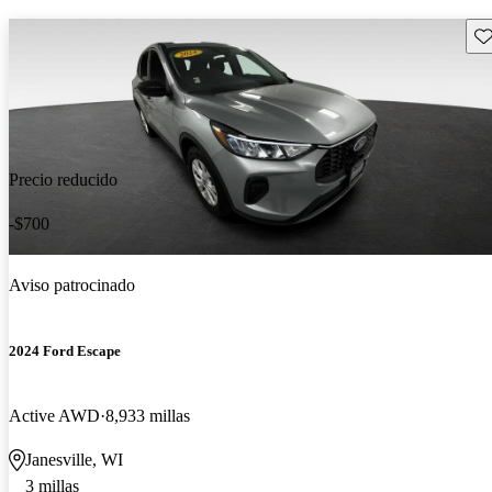
Gu
Precio reducido
-$700
Aviso patrocinado
2024 Ford Escape
Active AWD
8,933 millas
Janesville, WI
3 millas