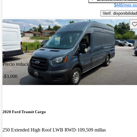
$446/mes es
Verif. disponibilidad
Gu
Precio reducido
-$3,000
2020 Ford Transit Cargo
250 Extended High Roof LWB RWD
109,509 millas