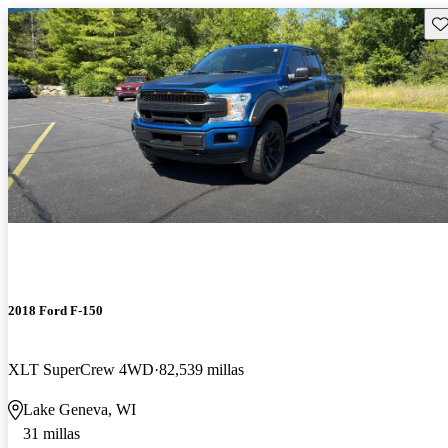
Gu
2018 Ford F-150
XLT SuperCrew 4WD
82,539 millas
Lake Geneva, WI
31 millas