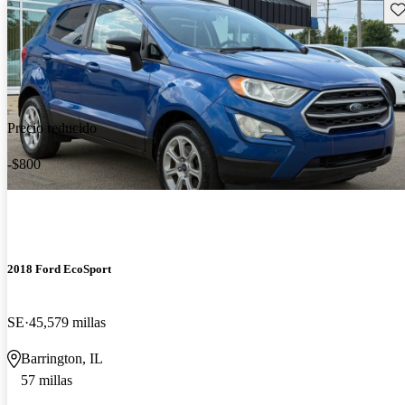
Gu
Precio reducido
-$800
2018 Ford EcoSport
SE
45,579 millas
Barrington, IL
57 millas