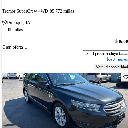
Tremor SuperCrew 4WD
85,772 millas
Dubuque, IA
88 millas
$36,0
Gran oferta
El precio incluye tasa
$673/mes es
Verif. disponibilidad
Gu