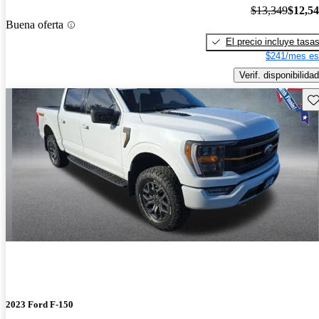
$13,349
$12,5
Buena oferta
El precio incluye tasa
$241/mes es
Verif. disponibilidad
Gu
2023 Ford F-150