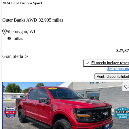
2024 Ford Bronco Sport
Outer Banks AWD
32,905 millas
Sheboygan, WI
98 millas
$27,3
Gran oferta
El precio incluye tasa
$507/mes es
Verif. disponibilidad
Gu