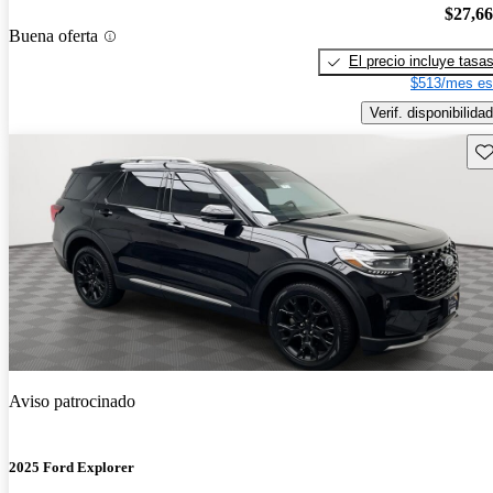
$27,6
Buena oferta
El precio incluye tasa
$513/mes es
Verif. disponibilidad
Gu
Aviso patrocinado
2025 Ford Explorer