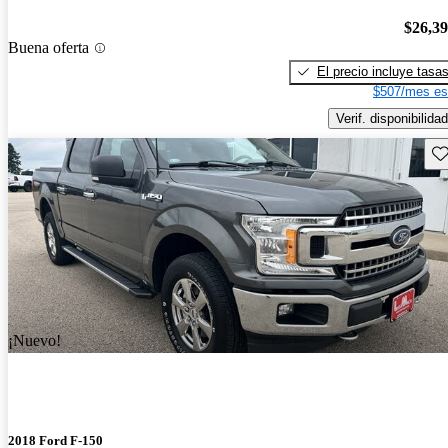
$26,3
Buena oferta
El precio incluye tasa
$507/mes es
Verif. disponibilidad
Gu
¡Nuevo!
2018 Ford F-150