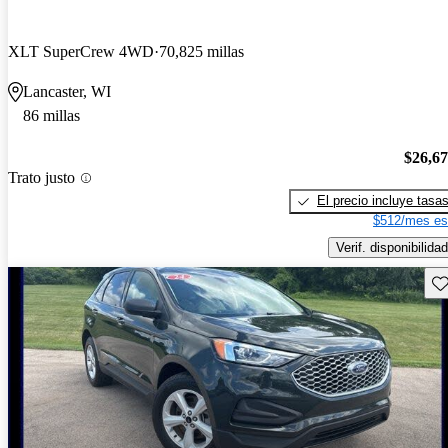
XLT SuperCrew 4WD
70,825 millas
Lancaster, WI
86 millas
$26,6
Trato justo
El precio incluye tasa
$512/mes es
Verif. disponibilidad
Gu