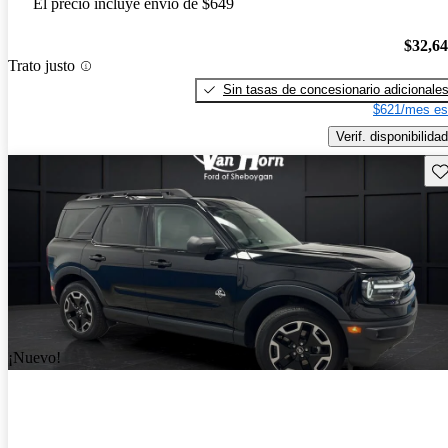
El precio incluye envío de $649
$32,6
Trato justo
Sin tasas de concesionario adicionale
$621/mes es
Verif. disponibilidad
Gu
¡Nuevo!