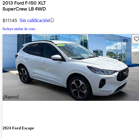
2013 Ford F-150 XLT
SuperCrew LB 4WD
$17,145
Sin calificación
Incluye tarifas de conc.
Gu
¡Nuevo!
2024 Ford Escape