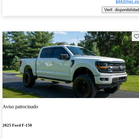
$443/mes es
Verif. disponibilidad
Gu
Aviso patrocinado
2025 Ford F-150