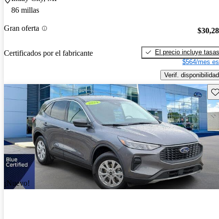
86 millas
Gran oferta
$30,2
El precio incluye tasa
Certificados por el fabricante
$564/mes es
Verif. disponibilidad
Gu
¡Nuevo!