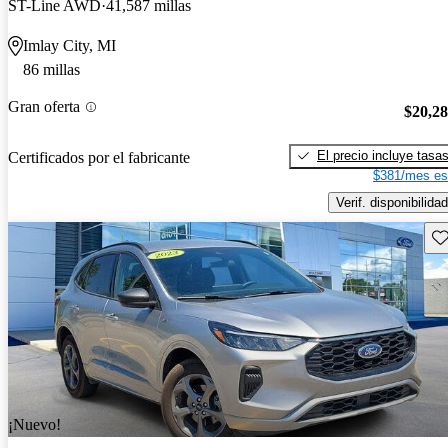
ST-Line AWD
41,587 millas
Imlay City, MI
86 millas
Gran oferta
$20,2
El precio incluye tasa
Certificados por el fabricante
$381/mes es
Verif. disponibilidad
Gu
¡Nuevo!