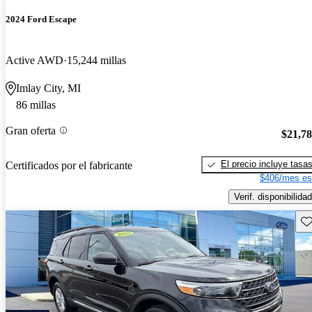
2024 Ford Escape
Active AWD
15,244 millas
Imlay City, MI
86 millas
Gran oferta
$21,7
El precio incluye tasa
Certificados por el fabricante
$406/mes es
Verif. disponibilidad
Gu