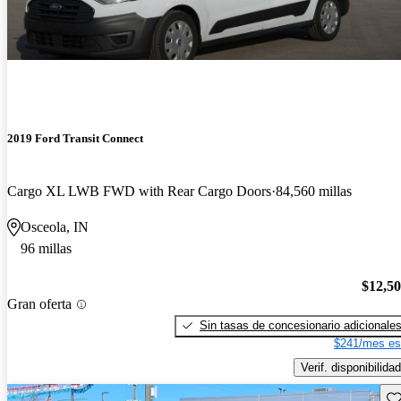
2019 Ford Transit Connect
Cargo XL LWB FWD with Rear Cargo Doors
84,560 millas
Osceola, IN
96 millas
$12,5
Gran oferta
Sin tasas de concesionario adicionale
$241/mes es
Verif. disponibilidad
Gu