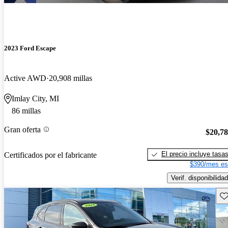
2023 Ford Escape
Active AWD
20,908 millas
Imlay City, MI
86 millas
Gran oferta
$20,7
El precio incluye tasa
Certificados por el fabricante
$390/mes es
Verif. disponibilidad
Gu