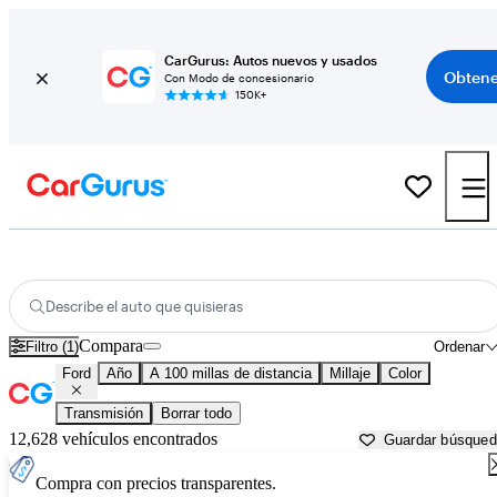
CarGurus: Autos nuevos y usados
Obtene
Con Modo de concesionario
150K+
Autos Ford usados en venta cerca de
Jackson, MI
Describe el auto que quisieras
Compara
Filtro (1)
Ordenar
Ford
Año
A 100 millas de distancia
Millaje
Color
Transmisión
Borrar todo
12,628 vehículos encontrados
Guardar búsque
Compra con precios transparentes.