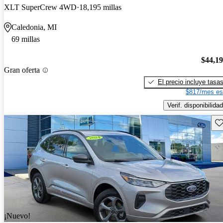
XLT SuperCrew 4WD
18,195 millas
Caledonia, MI
69 millas
$44,1
Gran oferta
El precio incluye tasa
$817/mes es
Verif. disponibilidad
Gu
¡Nuevo!