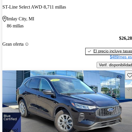
ST-Line Select AWD
8,711 millas
Imlay City, MI
86 millas
$26,2
Gran oferta
El precio incluye tasa
$489/mes es
Verif. disponibilidad
Gu
¡Nuevo!