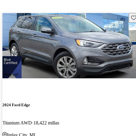
Gu
¡Nuevo!
2024 Ford Edge
Titanium AWD
18,422 millas
Imlay City, MI