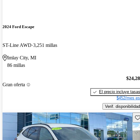
2024 Ford Escape
ST-Line AWD
3,251 millas
Imlay City, MI
86 millas
$24,2
Gran oferta
El precio incluye tasa
$452/mes es
Verif. disponibilidad
Gu