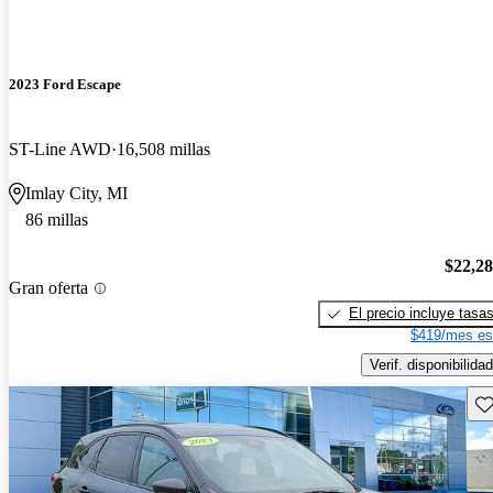
2023 Ford Escape
ST-Line AWD
16,508 millas
Imlay City, MI
86 millas
$22,2
Gran oferta
El precio incluye tasa
$419/mes es
Verif. disponibilidad
Gu