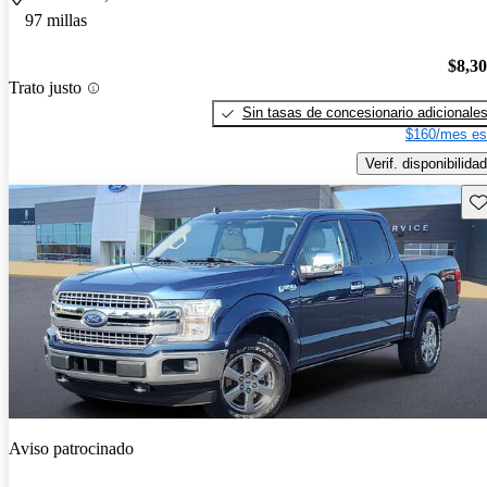
97 millas
$8,3
Trato justo
Sin tasas de concesionario adicionale
$160/mes es
Verif. disponibilidad
Gu
Aviso patrocinado