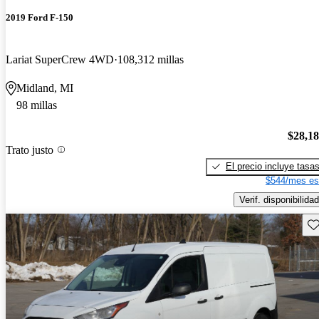
2019 Ford F-150
Lariat SuperCrew 4WD
108,312 millas
Midland, MI
98 millas
$28,1
Trato justo
El precio incluye tasa
$544/mes es
Verif. disponibilidad
Gu