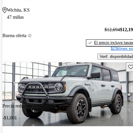
Wichita, KS
47 millas
$12,694
$12,1
Buena oferta
El precio incluye tasa
$236/mes es
Verif. disponibilidad
Gu
Precio reducido
-$1,001