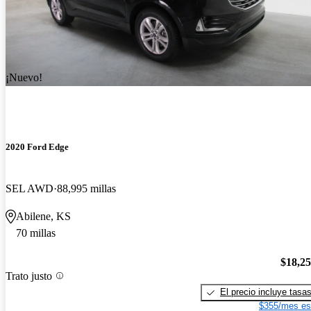
¡Nuevo!
2020 Ford Edge
SEL AWD
88,995 millas
Abilene, KS
70 millas
$18,2
Trato justo
El precio incluye tasa
$355/mes es