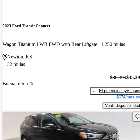
2023 Ford Transit Connect
Wagon Titanium LWB FWD with Rear Liftgate
11,250 millas
Newton, KS
32 millas
$36,399
$35,3
Buena oferta
El precio incluye tasa
$674/mes es
Verif. disponibilidad
Gu