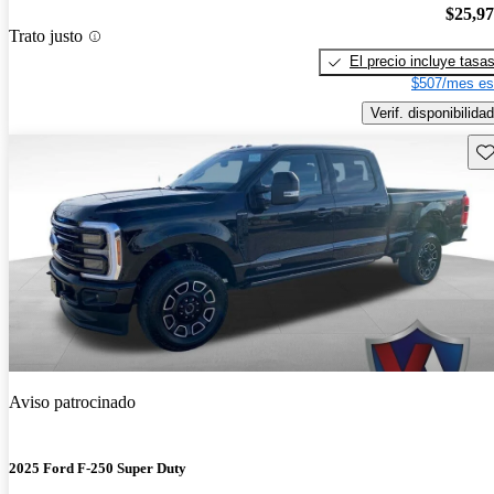
$25,9
Trato justo
El precio incluye tasa
$507/mes es
Verif. disponibilidad
Gu
Aviso patrocinado
2025 Ford F-250 Super Duty