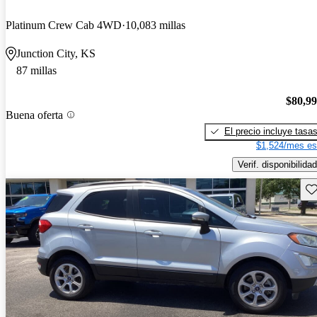
Platinum Crew Cab 4WD
10,083 millas
Junction City, KS
87 millas
$80,9
Buena oferta
El precio incluye tasa
$1,524/mes es
Verif. disponibilidad
Gu