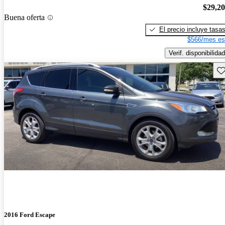
$29,2
Buena oferta
El precio incluye tasa
$566/mes es
Verif. disponibilidad
Gu
2016 Ford Escape