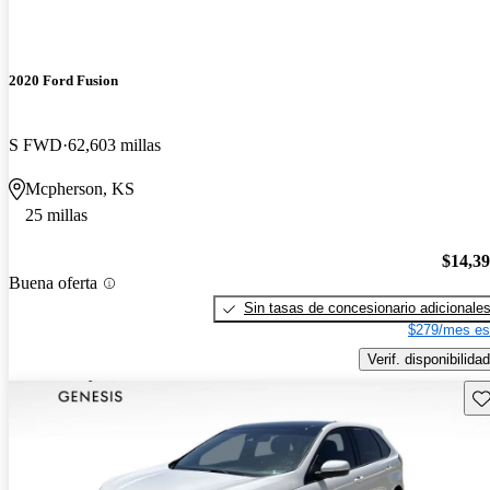
2020 Ford Fusion
S FWD
62,603 millas
Mcpherson, KS
25 millas
$14,3
Buena oferta
Sin tasas de concesionario adicionale
$279/mes es
Verif. disponibilidad
Gu