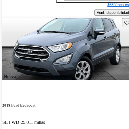
$639/mes es
Verif. disponibilidad
Gu
¡Nuevo!
2019 Ford EcoSport
SE FWD
25,011 millas