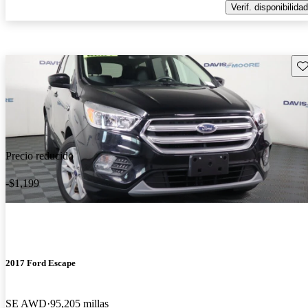
Verif. disponibilidad
Gu
Precio reducido
-$1,199
2017 Ford Escape
SE AWD
95,205 millas