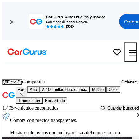
CarGurus: Autos nuevos y usados
Obtene
Con Modo de concesionario
150K+
Autos Ford usados en venta cerca de
Hutchinson, KS
Compara
Filtro (1)
Ordenar
Ford
Año
A 100 millas de distancia
Millaje
Color
Transmisión
Borrar todo
1,495 vehículos encontrados
Guardar búsque
Compra con precios transparentes.
Mostrar solo avisos que incluyan tasas del concesionario