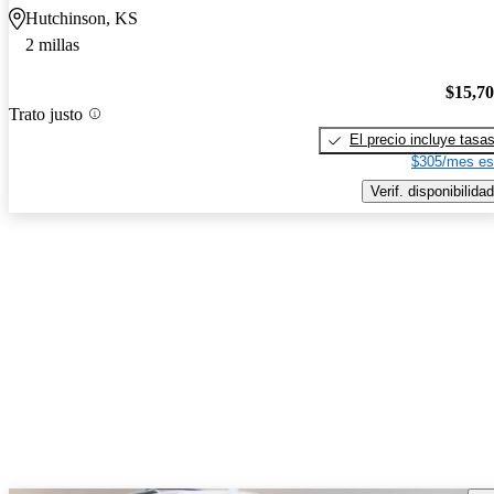
Hutchinson, KS
2 millas
$15,7
Trato justo
El precio incluye tasa
$305/mes es
Verif. disponibilidad