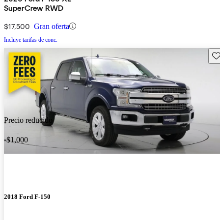
SuperCrew RWD
$17,500
Gran oferta
Incluye tarifas de conc.
Gu
Precio reducido
-$1,000
2018 Ford F-150