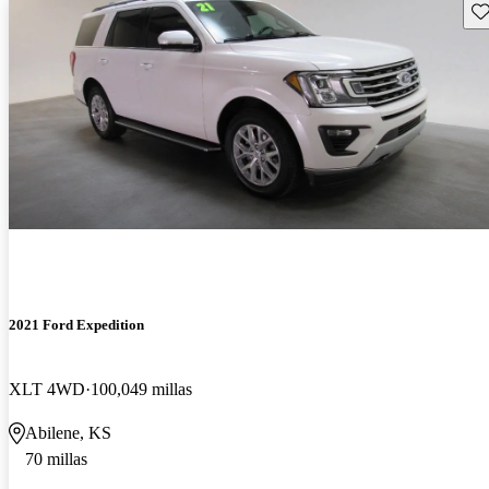
Gu
2021 Ford Expedition
XLT 4WD
100,049 millas
Abilene, KS
70 millas