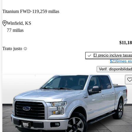
Titanium FWD
119,259 millas
Winfield, KS
77 millas
$11,1
Trato justo
El precio incluye tasa
$216/mes es
Verif. disponibilidad
Gu