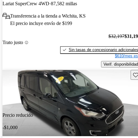
Lariat SuperCrew 4WD
87,582 millas
Transferencia a la tienda a Wichita, KS
El precio incluye envío de $199
$32,197
$31,1
Trato justo
Sin tasas de concesionario adicionale
$610/mes es
Verif. disponibilidad
Gu
Precio reducido
-$1,000