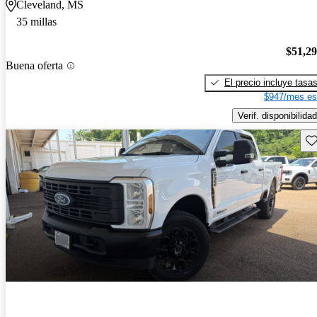
Cleveland, MS
35 millas
$51,2
Buena oferta
El precio incluye tasa
$947/mes es
Verif. disponibilidad
Gu