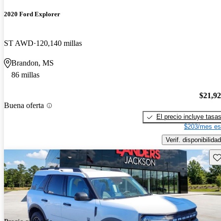
2020 Ford Explorer
ST AWD
120,140 millas
Brandon, MS
86 millas
$21,9
Buena oferta
El precio incluye tasa
$203/mes es
Verif. disponibilidad
Gu