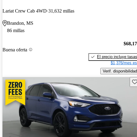
Lariat Crew Cab 4WD
31,632 millas
Brandon, MS
86 millas
$68,1
Buena oferta
El precio incluye tasa
$1,376/mes es
Verif. disponibilidad
Gu