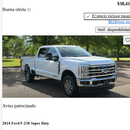
$38,4
Buena oferta
El precio incluye tasa
$619/mes es
Verif. disponibilidad
Gu
Aviso patrocinado
2024 Ford F-250 Super Duty