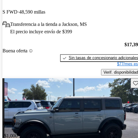
S FWD
48,590 millas
Transferencia a la tienda a Jackson, MS
El precio incluye envío de $399
$17,3
Buena oferta
Sin tasas de concesionario adicionale
$77/mes es
Verif. disponibilidad
Gu
Precio reducido
-$1,000