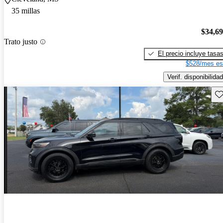
35 millas
$34,6
Trato justo
El precio incluye tasa
$528/mes es
Verif. disponibilidad
Gu