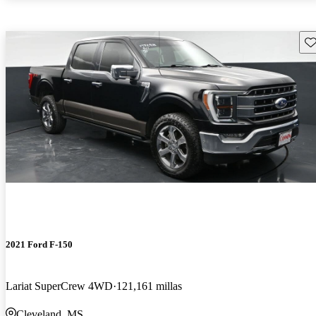
Gu
2021 Ford F-150
Lariat SuperCrew 4WD
121,161 millas
Cleveland, MS