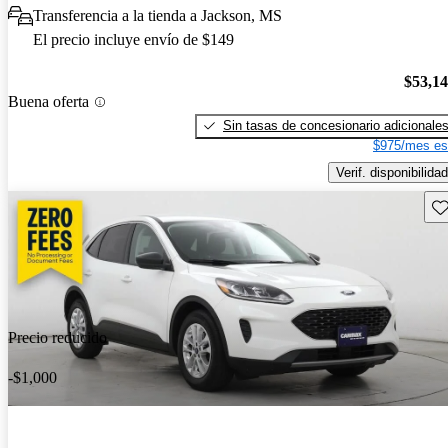
Transferencia a la tienda a Jackson, MS
El precio incluye envío de $149
$53,1
Buena oferta
Sin tasas de concesionario adicionale
$975/mes es
Verif. disponibilidad
Gu
Precio reducido
-$1,000