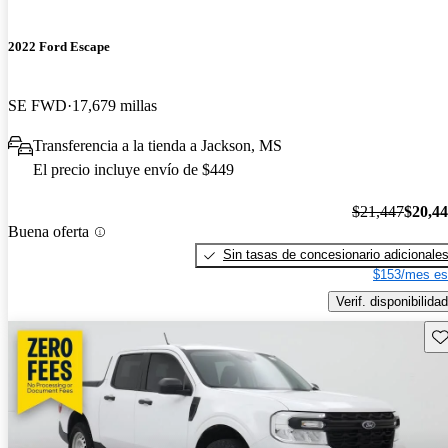
2022 Ford Escape
SE FWD
17,679 millas
Transferencia a la tienda a Jackson, MS
El precio incluye envío de $449
$21,447
$20,4
Buena oferta
Sin tasas de concesionario adicionale
$153/mes es
Verif. disponibilidad
Gu