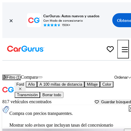
CarGurus: Autos nuevos y usados
Obtene
Con Modo de concesionario
150K+
Autos Ford usados en venta cerca de
Greenwood, MS
Compara
Filtro (1)
Ordenar
Ford
Año
A 100 millas de distancia
Millaje
Color
Transmisión
Borrar todo
817 vehículos encontrados
Guardar búsque
Compra con precios transparentes.
Mostrar solo avisos que incluyan tasas del concesionario