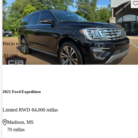
Gu
Precio reducido
-$1,000
2021 Ford Expedition
Limited RWD
84,000 millas
Madison, MS
70 millas