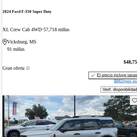
2024 Ford F-350 Super Duty
XL Crew Cab 4WD
57,718 millas
Vicksburg, MS
91 millas
$48,7
Gran oferta
El precio incluye tasa
$882/mes es
Verif. disponibilidad
Gu