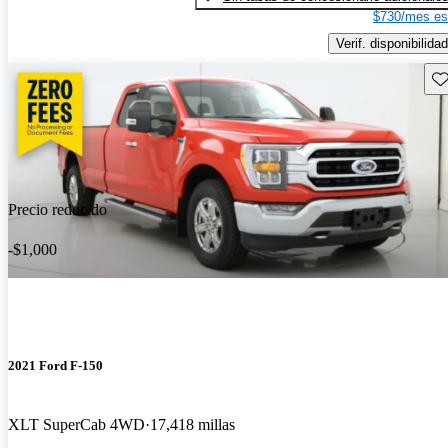
$730/mes es
Verif. disponibilidad
Gu
Precio reducido
-$1,000
2021 Ford F-150
XLT SuperCab 4WD
17,418 millas