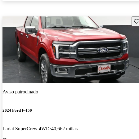
Gu
Aviso patrocinado
2024 Ford F-150
Lariat SuperCrew 4WD
40,662 millas