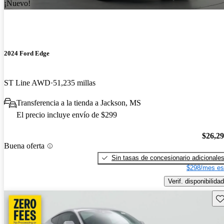
¡Nuevo!
2024 Ford Edge
ST Line AWD
51,235 millas
Transferencia a la tienda a Jackson, MS
El precio incluye envío de $299
$26,2
Buena oferta
Sin tasas de concesionario adicionale
$298/mes es
Verif. disponibilidad
Gu