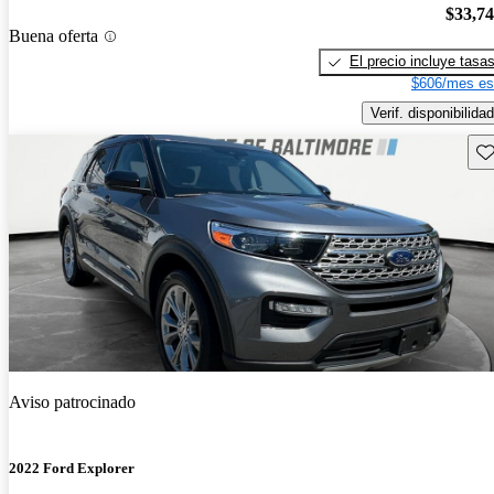
$33,7
Buena oferta
El precio incluye tasa
$606/mes es
Verif. disponibilidad
Gu
Aviso patrocinado
2022 Ford Explorer