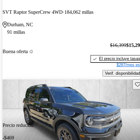
SVT Raptor SuperCrew 4WD
184,062 millas
Durham, NC
91 millas
$16,399
$15,2
Buena oferta
El precio incluye tasa
$287/mes es
Verif. disponibilidad
Gu
Precio reducido
-$469