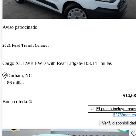
Aviso patrocinado
2021 Ford Transit Connect
Cargo XL LWB FWD with Rear Liftgate
108,141 millas
Durham, NC
86 millas
$14,6
Buena oferta
El precio incluye tasa
$273/mes es
Verif. disponibilidad
Gu