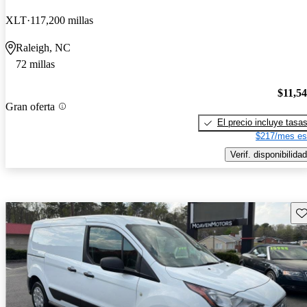
XLT
117,200 millas
Raleigh, NC
72 millas
$11,5
Gran oferta
El precio incluye tasa
$217/mes es
Verif. disponibilidad
Gu