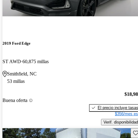
2019 Ford Edge
ST AWD
60,875 millas
Smithfield, NC
53 millas
$18,9
Buena oferta
El precio incluye tasa
$356/mes es
Verif. disponibilidad
Gu