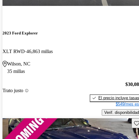
2023 Ford Explorer
XLT RWD
46,863 millas
Wilson, NC
35 millas
$30,0
Trato justo
El precio incluye tasa
$549/mes es
Verif. disponibilidad
Gu