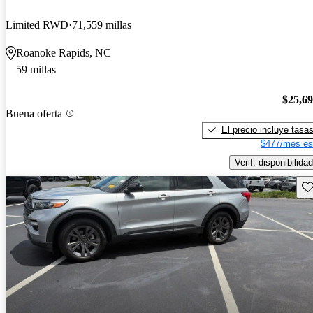
Limited RWD
71,559 millas
Roanoke Rapids, NC
59 millas
$25,6
Buena oferta
El precio incluye tasa
$477/mes es
Verif. disponibilidad
Gu