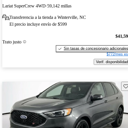
Lariat SuperCrew 4WD
59,142 millas
Transferencia a la tienda a Winterville, NC
El precio incluye envío de $599
$41,5
Trato justo
Sin tasas de concesionario adicionale
$772/mes es
Verif. disponibilidad
Gu