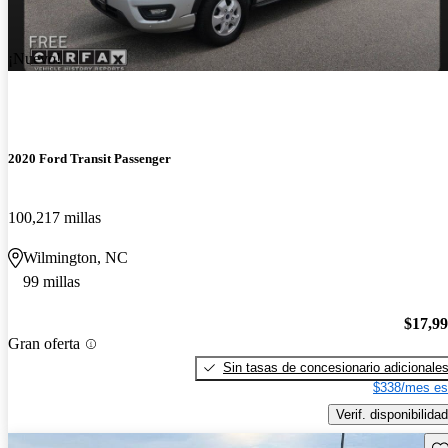
¡Nuevo!
2020 Ford Transit Passenger
100,217 millas
Wilmington, NC
99 millas
$17,9
Gran oferta
Sin tasas de concesionario adicionale
$338/mes es
Verif. disponibilidad
Gu