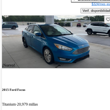
$324/mes es
Verif. disponibilidad
Gu
¡Nuevo!
2015 Ford Focus
Titanium
20,979 millas