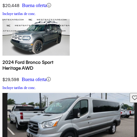
$20,448
Buena oferta
Incluye tarifas de conc.
2024 Ford Bronco Sport
Heritage AWD
$29,598
Buena oferta
Incluye tarifas de conc.
Gu