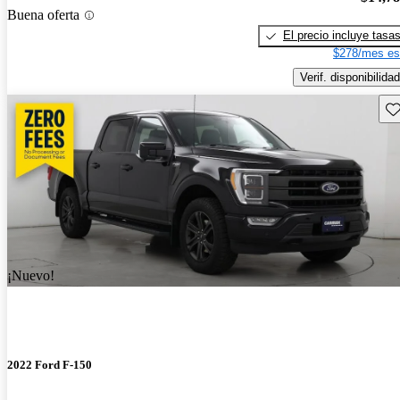
Buena oferta
El precio incluye tasa
$278/mes es
Verif. disponibilidad
Gu
¡Nuevo!
2022 Ford F-150