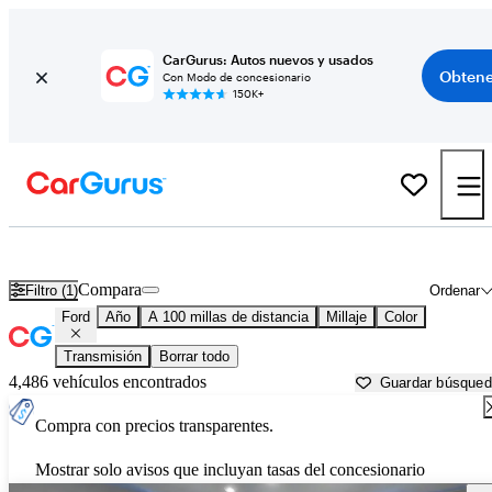
CarGurus: Autos nuevos y usados
Obtene
Con Modo de concesionario
150K+
Autos Ford usados en venta cerca de
Greenville, NC
Compara
Filtro (1)
Ordenar
Ford
Año
A 100 millas de distancia
Millaje
Color
Transmisión
Borrar todo
4,486 vehículos encontrados
Guardar búsque
Compra con precios transparentes.
Mostrar solo avisos que incluyan tasas del concesionario